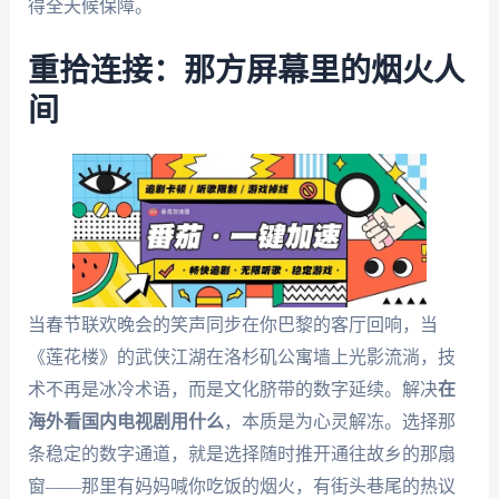
得全天候保障。
重拾连接：那方屏幕里的烟火人
间
当春节联欢晚会的笑声同步在你巴黎的客厅回响，当
《莲花楼》的武侠江湖在洛杉矶公寓墙上光影流淌，技
术不再是冰冷术语，而是文化脐带的数字延续。解决
在
海外看国内电视剧用什么
，本质是为心灵解冻。选择那
条稳定的数字通道，就是选择随时推开通往故乡的那扇
窗——那里有妈妈喊你吃饭的烟火，有街头巷尾的热议