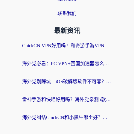
联系我们
最新资讯
ChickCN VPN好用吗？和奇游手游VPN对比哪个回国效果更好？海外党亲测实用指南
海外党必看：PC VPN+回国加速器怎么选？无缝访问国内资源全攻略
海外党别踩坑！iOS破解版软件不可靠？教你选对回国加速器无缝看国内资源
雷神手游和快喵好用吗？海外党亲测5款回国加速器，附斧牛Bling对比+微信视频号解决办法
海外党纠结ChickCN和小黑牛哪个好？一篇帮你选对回国加速器的实用指南