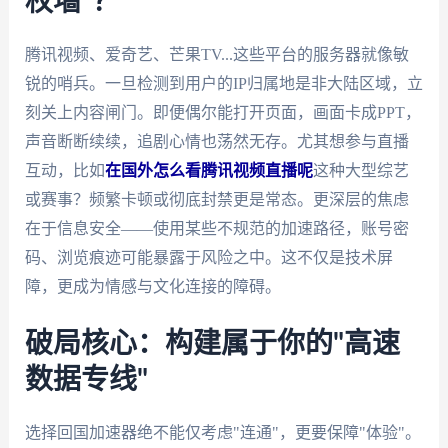
权墙"？
腾讯视频、爱奇艺、芒果TV...这些平台的服务器就像敏
锐的哨兵。一旦检测到用户的IP归属地是非大陆区域，立
刻关上内容闸门。即便偶尔能打开页面，画面卡成PPT，
声音断断续续，追剧心情也荡然无存。尤其想参与直播
互动，比如
在国外怎么看腾讯视频直播呢
这种大型综艺
或赛事？频繁卡顿或彻底封禁更是常态。更深层的焦虑
在于信息安全——使用某些不规范的加速路径，账号密
码、浏览痕迹可能暴露于风险之中。这不仅是技术屏
障，更成为情感与文化连接的障碍。
破局核心：构建属于你的"高速
数据专线"
选择回国加速器绝不能仅考虑"连通"，更要保障"体验"。