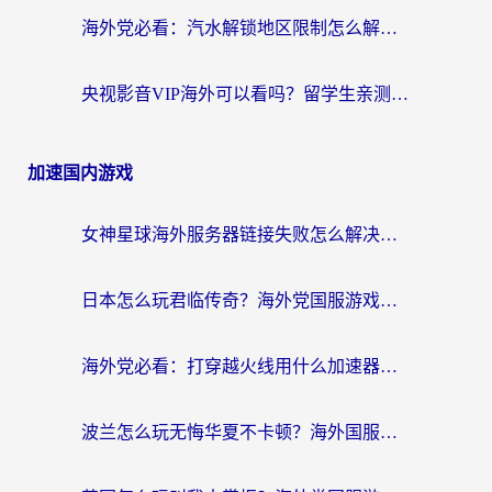
海外党必看：汽水解锁地区限制怎么解除？3招解决国内影音&生活服务难题
央视影音VIP海外可以看吗？留学生亲测有效的回国加速器选择指南
加速国内游戏
女神星球海外服务器链接失败怎么解决？海外党国服游戏加速避坑指南
日本怎么玩君临传奇？海外党国服游戏加速避坑指南（附菲律宾欧洲玩家实测）
海外党必看：打穿越火线用什么加速器？解决延迟卡顿，还能玩奇妙拼图世界和第五人格
波兰怎么玩无悔华夏不卡顿？海外国服游戏加速器终极指南（附征途2萤火突击解决方案）