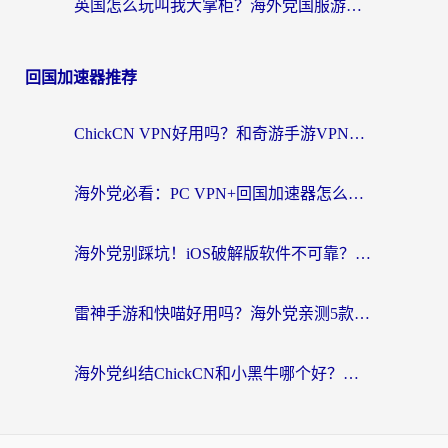
英国怎么玩叫我大掌柜？海外党国服游戏加速避坑指南（附实测推荐）
回国加速器推荐
ChickCN VPN好用吗？和奇游手游VPN对比哪个回国效果更好？海外党亲测实用指南
海外党必看：PC VPN+回国加速器怎么选？无缝访问国内资源全攻略
海外党别踩坑！iOS破解版软件不可靠？教你选对回国加速器无缝看国内资源
雷神手游和快喵好用吗？海外党亲测5款回国加速器，附斧牛Bling对比+微信视频号解决办法
海外党纠结ChickCN和小黑牛哪个好？一篇帮你选对回国加速器的实用指南