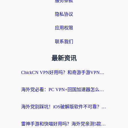
服务条款
隐私协议
应用权限
联系我们
最新资讯
ChickCN VPN好用吗？和奇游手游VPN对比哪个回国效果更好？海外党亲测实用指南
海外党必看：PC VPN+回国加速器怎么选？无缝访问国内资源全攻略
海外党别踩坑！iOS破解版软件不可靠？教你选对回国加速器无缝看国内资源
雷神手游和快喵好用吗？海外党亲测5款回国加速器，附斧牛Bling对比+微信视频号解决办法