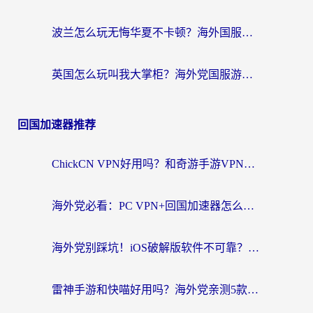
波兰怎么玩无悔华夏不卡顿？海外国服游戏加速器终极指南（附征途2萤火突击解决方案）
英国怎么玩叫我大掌柜？海外党国服游戏加速避坑指南（附实测推荐）
回国加速器推荐
ChickCN VPN好用吗？和奇游手游VPN对比哪个回国效果更好？海外党亲测实用指南
海外党必看：PC VPN+回国加速器怎么选？无缝访问国内资源全攻略
海外党别踩坑！iOS破解版软件不可靠？教你选对回国加速器无缝看国内资源
雷神手游和快喵好用吗？海外党亲测5款回国加速器，附斧牛Bling对比+微信视频号解决办法