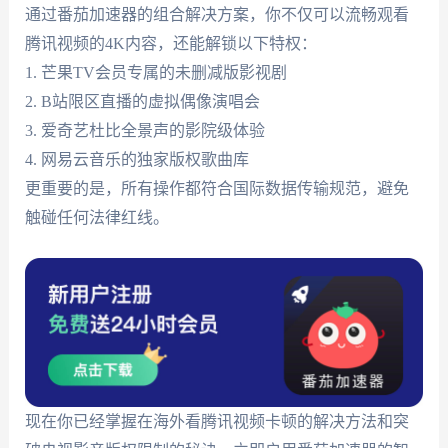
通过番茄加速器的组合解决方案，你不仅可以流畅观看
腾讯视频的4K内容，还能解锁以下特权：
1. 芒果TV会员专属的未删减版影视剧
2. B站限区直播的虚拟偶像演唱会
3. 爱奇艺杜比全景声的影院级体验
4. 网易云音乐的独家版权歌曲库
更重要的是，所有操作都符合国际数据传输规范，避免
触碰任何法律红线。
现在你已经掌握在海外看腾讯视频卡顿的解决方法和突