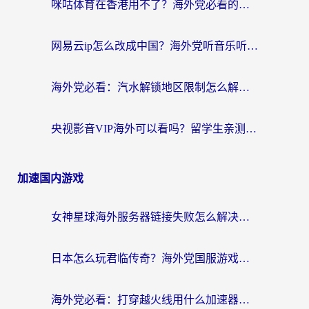
咪咕体育在香港用不了？海外党必看的回国加速器选择指南（附3个真实场景解决方案）
网易云ip怎么改成中国？海外党听音乐听书的无痛解决方案
海外党必看：汽水解锁地区限制怎么解除？3招解决国内影音&生活服务难题
央视影音VIP海外可以看吗？留学生亲测有效的回国加速器选择指南
加速国内游戏
女神星球海外服务器链接失败怎么解决？海外党国服游戏加速避坑指南
日本怎么玩君临传奇？海外党国服游戏加速避坑指南（附菲律宾欧洲玩家实测）
海外党必看：打穿越火线用什么加速器？解决延迟卡顿，还能玩奇妙拼图世界和第五人格