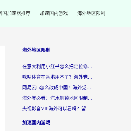
回国加速器推荐
加速国内游戏
海外地区限制
海外地区限制
在意大利用小红书怎么把定位修改到中国国内？3个实用技巧+1个靠谱工具帮你搞定
咪咕体育在香港用不了？海外党必看的回国加速器选择指南（附3个真实场景解决方案）
网易云ip怎么改成中国？海外党听音乐听书的无痛解决方案
海外党必看：汽水解锁地区限制怎么解除？3招解决国内影音&生活服务难题
央视影音VIP海外可以看吗？留学生亲测有效的回国加速器选择指南
加速国内游戏