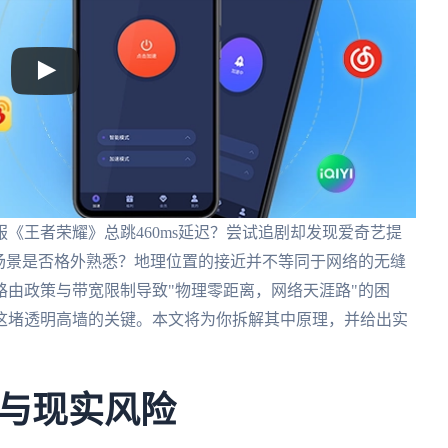
《王者荣耀》总跳460ms延迟？尝试追剧却发现爱奇艺提
场景是否格外熟悉？地理位置的接近并不等同于网络的无缝
由政策与带宽限制导致"物理零距离，网络天涯路"的困
这堵透明高墙的关键。本文将为你拆解其中原理，并给出实
与现实风险