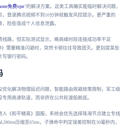
phone免费vpn
"的解决方案。这类工具确实能临时解决问题，
点，登录腾讯视频不到10分钟就触发风控提示。更严重的
录，险些造成个人信息泄露。
费线路，但实际测试显示，晚高峰时段连接成功率不足
神》需要精准闪避时，突然卡顿往往导致团灭。更别提某些
片写银行密码。
码
议优化解决物理延迟问题，智能路由规避政策限制，军工级
设专用高速轨道，而非挤在公共轮渡船舱底。
进入《和平精英》国服，系统会优先选择珠海节点建立专线
280ms压缩至65ms，子弹命中判定误差控制在30毫秒内，