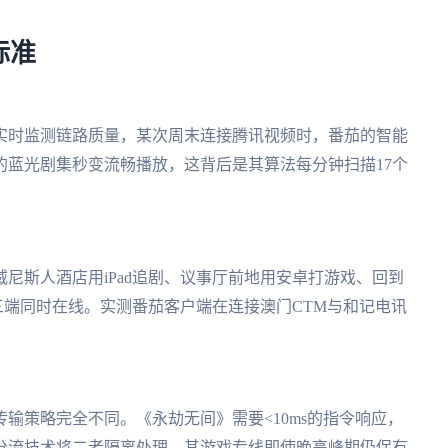
标准
实时监测链路质量，某次周末连接腾讯视频时，番茄的智能
的蓝光剧集秒变流畅播放，这背后是其算法每分钟扫描17个
尼斯人酒店用iPad追剧、议事厅前地用安卓打游戏、回到
现三端同时在线。实测番茄客户端在连接澳门CTM与和记电讯
输策略完全不同。《永劫无间》需要<10ms的指令响应，
分流技术将二者隔离处理，其游戏专线即使晚高峰期仍保有