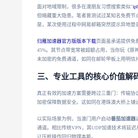
面对地域限制，很多在澳朋友习惯搜索类似"
i
但暗藏重大隐患。笔者曾测试过某知名免费节
是，某次使用过程中网易邮箱突然提示异地登
归雁加速器官方版版本下载
页面虽承诺提供免
45%。其节点带宽常被超额占用，当你玩《原
未加密的免费通道，如同在邮轮甲板上用明信
三、专业工具的核心价值解
真正有效的加速方案需要跨过三重门：传输协
加密保障数据安全。这如同在港珠澳大桥上铺
以实际场景为例，当澳门用户启动
番茄加速器
通道。相比传统VPN，其UDP加速技术将延迟从
让压枪操作回归物理本能。