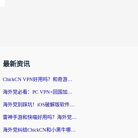
最新资讯
ChickCN VPN好用吗？和奇游手游VPN对比哪个回国效果更好？海外党亲测实用指南
海外党必看：PC VPN+回国加速器怎么选？无缝访问国内资源全攻略
海外党别踩坑！iOS破解版软件不可靠？教你选对回国加速器无缝看国内资源
雷神手游和快喵好用吗？海外党亲测5款回国加速器，附斧牛Bling对比+微信视频号解决办法
海外党纠结ChickCN和小黑牛哪个好？一篇帮你选对回国加速器的实用指南