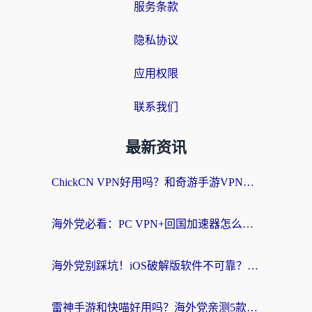
服务条款
隐私协议
应用权限
联系我们
最新资讯
ChickCN VPN好用吗？和奇游手游VPN对比哪个回国效果更好？海外党亲测实用指南
海外党必看：PC VPN+回国加速器怎么选？无缝访问国内资源全攻略
海外党别踩坑！iOS破解版软件不可靠？教你选对回国加速器无缝看国内资源
雷神手游和快喵好用吗？海外党亲测5款回国加速器，附斧牛Bling对比+微信视频号解决办法