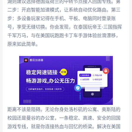
湖则建议选择德国或荷兰的中转节点接入回国专线。第
二步：开启智能加速模式，让系统自动优化路由。第三
步：多设备玩家记得在手机、平板、电脑同时登录账
号，享受无缝切换。你会发现，在泰国玩帝王·三国指挥
千军万马，与在美国玩跑跑卡丁车手游体验丝滑漂移，
原来如此简单。
距离不该是阻碍。无论你身处洛杉矶的公寓、奥斯陆的
校园还是曼谷的办公室，一条稳定、高速、安全的回国
游戏专线，就是你连接热血与回忆的桥梁。解决在美国