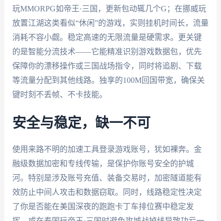
玩MMORPG如帝王·三国，更新包动辄几个G；在挪威玩
放置江湖这类看似“休闲”的游戏，实则挂机时间长，流量
消耗不容小觑。稳定高速的无限流量是硬需求。更关键
的是智能分流技术——它能精准识别游戏数据包，优先
保障你的漂移操作或三国战场指令，同时将追剧、下载
等流量分配到其他线路。独享的100M回国带宽，确保关
键时刻不丢帧、不卡技能。
安全与稳定，缺一不可
使用来路不明的加速工具登录游戏账号，犹如裸奔。金
融级数据加密和专线传输，是保护你账号安全的护城
河。特别是涉及账号充值、装备交易时，加密隧道能有
效防止中间人攻击和数据窃取。同时，线路稳定性决定
了你是否能在美国深夜的跑跑卡丁车排位赛中稳定发
挥，或在泰国玩帝王·三国时避免攻城战掉线导致功亏一