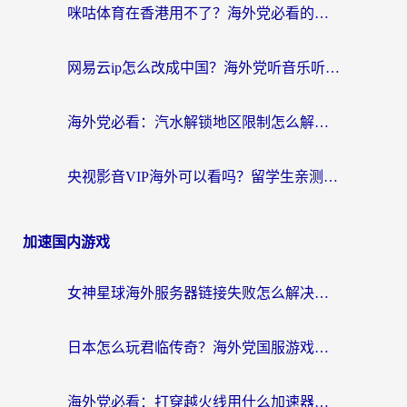
咪咕体育在香港用不了？海外党必看的回国加速器选择指南（附3个真实场景解决方案）
网易云ip怎么改成中国？海外党听音乐听书的无痛解决方案
海外党必看：汽水解锁地区限制怎么解除？3招解决国内影音&生活服务难题
央视影音VIP海外可以看吗？留学生亲测有效的回国加速器选择指南
加速国内游戏
女神星球海外服务器链接失败怎么解决？海外党国服游戏加速避坑指南
日本怎么玩君临传奇？海外党国服游戏加速避坑指南（附菲律宾欧洲玩家实测）
海外党必看：打穿越火线用什么加速器？解决延迟卡顿，还能玩奇妙拼图世界和第五人格