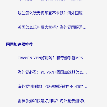
波兰怎么玩无悔华夏不卡顿？海外国服游戏加速器终极指南（附征途2萤火突击解决方案）
英国怎么玩叫我大掌柜？海外党国服游戏加速避坑指南（附实测推荐）
回国加速器推荐
ChickCN VPN好用吗？和奇游手游VPN对比哪个回国效果更好？海外党亲测实用指南
海外党必看：PC VPN+回国加速器怎么选？无缝访问国内资源全攻略
海外党别踩坑！iOS破解版软件不可靠？教你选对回国加速器无缝看国内资源
雷神手游和快喵好用吗？海外党亲测5款回国加速器，附斧牛Bling对比+微信视频号解决办法