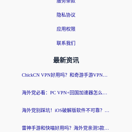
服务条款
隐私协议
应用权限
联系我们
最新资讯
ChickCN VPN好用吗？和奇游手游VPN对比哪个回国效果更好？海外党亲测实用指南
海外党必看：PC VPN+回国加速器怎么选？无缝访问国内资源全攻略
海外党别踩坑！iOS破解版软件不可靠？教你选对回国加速器无缝看国内资源
雷神手游和快喵好用吗？海外党亲测5款回国加速器，附斧牛Bling对比+微信视频号解决办法