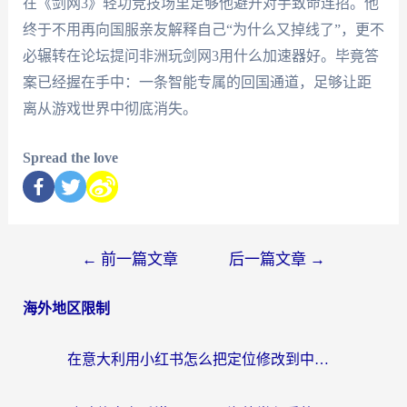
在《剑网3》轻功竞技场里足够他避开对手致命连招。他
终于不用再向国服亲友解释自己“为什么又掉线了”，更不
必辗转在论坛提问非洲玩剑网3用什么加速器好。毕竟答
案已经握在手中：一条智能专属的回国通道，足够让距
离从游戏世界中彻底消失。
Spread the love
←
前一篇文章
后一篇文章
→
海外地区限制
在意大利用小红书怎么把定位修改到中国国内？3个实用技巧+1个靠谱工具帮你搞定