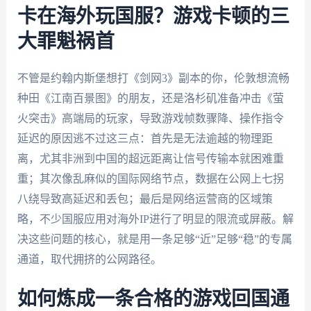
卡在海外玩国服？游戏卡顿的三
大罪魁祸首
不管是约翰内斯堡想打《剑网3》副本的你，伦敦想流畅
种田《江南百景图》的朋友，还是洛杉矶准备冲击《萤
火突击》高端局的玩家，导致游戏帧数骤降、操作指令
延迟的原因逃不过这三点：首先是无法逾越的物理距
离，尤其非洲到中国的超远距离让信号传输本就困难重
重；其次像乱麻似的国际网络节点，数据在公网上七拐
八绕导致高延迟和丢包；最后是网络运营商的区域策
略，不少国服应用对海外IP进行了明显的限流或屏蔽。解
决这些问题的核心，就是用一条足够“近”足够“稳”的专属
通道，取代拥挤的公网路径。
如何炼成一条合格的游戏回国通