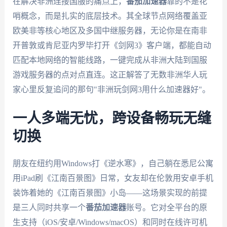
在解决非洲连接国服的痛点上，
番茄加速器
靠的不是花
哨概念，而是扎实的底层技术。其全球节点网络覆盖亚
欧美非等核心地区及多国中继服务器，无论你是在南非
开普敦或肯尼亚内罗毕打开《剑网3》客户端，都能自动
匹配本地网络的智能线路，一键完成从非洲大陆到国服
游戏服务器的点对点直连。这正解答了无数非洲华人玩
家心里反复追问的那句"非洲玩剑网3用什么加速器好"。
一人多端无忧，跨设备畅玩无缝
切换
朋友在纽约用Windows打《逆水寒》，自己躺在悉尼公寓
用iPad刷《江南百景图》日常，女友却在伦敦用安卓手机
装饰着她的《江南百景图》小岛——这场景实现的前提
是三人同时共享一个
番茄加速器
账号。它对全平台的原
生支持（iOS/安卓/Windows/macOS）和同时在线许可机