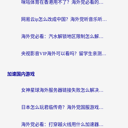
咪咕体育在香港用不了？海外党必看的回国加速器选择指南（附3个真实场景解决方案）
网易云ip怎么改成中国？海外党听音乐听书的无痛解决方案
海外党必看：汽水解锁地区限制怎么解除？3招解决国内影音&生活服务难题
央视影音VIP海外可以看吗？留学生亲测有效的回国加速器选择指南
加速国内游戏
女神星球海外服务器链接失败怎么解决？海外党国服游戏加速避坑指南
日本怎么玩君临传奇？海外党国服游戏加速避坑指南（附菲律宾欧洲玩家实测）
海外党必看：打穿越火线用什么加速器？解决延迟卡顿，还能玩奇妙拼图世界和第五人格