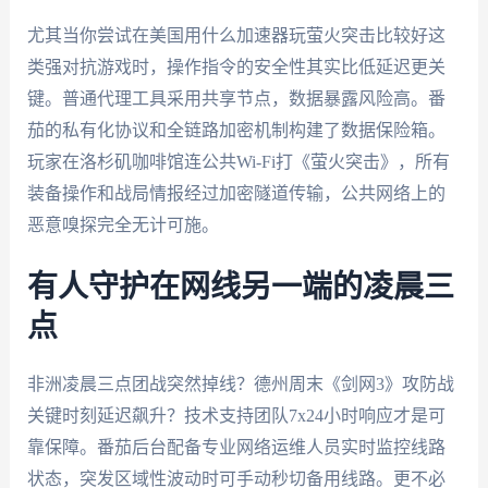
尤其当你尝试在美国用什么加速器玩萤火突击比较好这
类强对抗游戏时，操作指令的安全性其实比低延迟更关
键。普通代理工具采用共享节点，数据暴露风险高。番
茄的私有化协议和全链路加密机制构建了数据保险箱。
玩家在洛杉矶咖啡馆连公共Wi-Fi打《萤火突击》，所有
装备操作和战局情报经过加密隧道传输，公共网络上的
恶意嗅探完全无计可施。
有人守护在网线另一端的凌晨三
点
非洲凌晨三点团战突然掉线？德州周末《剑网3》攻防战
关键时刻延迟飙升？技术支持团队7x24小时响应才是可
靠保障。番茄后台配备专业网络运维人员实时监控线路
状态，突发区域性波动时可手动秒切备用线路。更不必