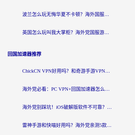
波兰怎么玩无悔华夏不卡顿？海外国服游戏加速器终极指南（附征途2萤火突击解决方案）
英国怎么玩叫我大掌柜？海外党国服游戏加速避坑指南（附实测推荐）
回国加速器推荐
ChickCN VPN好用吗？和奇游手游VPN对比哪个回国效果更好？海外党亲测实用指南
海外党必看：PC VPN+回国加速器怎么选？无缝访问国内资源全攻略
海外党别踩坑！iOS破解版软件不可靠？教你选对回国加速器无缝看国内资源
雷神手游和快喵好用吗？海外党亲测5款回国加速器，附斧牛Bling对比+微信视频号解决办法