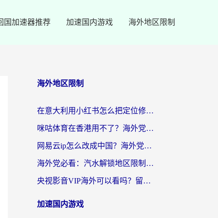
回国加速器推荐
加速国内游戏
海外地区限制
海外地区限制
在意大利用小红书怎么把定位修改到中国国内？3个实用技巧+1个靠谱工具帮你搞定
咪咕体育在香港用不了？海外党必看的回国加速器选择指南（附3个真实场景解决方案）
网易云ip怎么改成中国？海外党听音乐听书的无痛解决方案
海外党必看：汽水解锁地区限制怎么解除？3招解决国内影音&生活服务难题
央视影音VIP海外可以看吗？留学生亲测有效的回国加速器选择指南
加速国内游戏