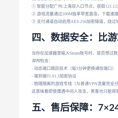
① 智能分配广州/上海双入口节点，获取121.12
② 游戏流量通过100M独享带宽直连，下载速度稳
③ 支付通道自动启用AES-256加密隧道，绕
四、数据安全：比游
当你在加速器里输入Steam账号时，是否想
架构
包含：
- 动态端口跳跃技术（每5分钟更换通信端口）
- 端到端TLS1.3加密协议
- 物理隔离的游戏专线（与普通VPN流量完全
这意味着即使遭遇中间人攻击，黑客也只能得
五、售后保障：7×2