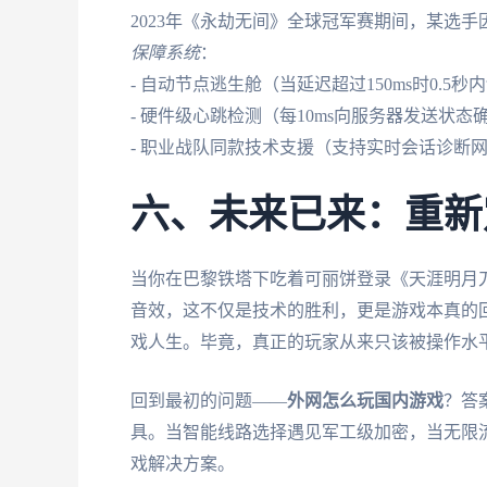
2023年《永劫无间》全球冠军赛期间，某选
保障系统
：
- 自动节点逃生舱（当延迟超过150ms时0.5
- 硬件级心跳检测（每10ms向服务器发送状态
- 职业战队同款技术支援（支持实时会话诊断
六、未来已来：重新
当你在巴黎铁塔下吃着可丽饼登录《天涯明月
音效，这不仅是技术的胜利，更是游戏本真的
戏人生。毕竟，真正的玩家从来只该被操作水
回到最初的问题——
外网怎么玩国内游戏
？答
具。当智能线路选择遇见军工级加密，当无限
戏解决方案。