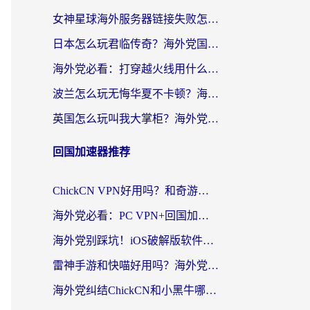
女神星球海外服务器链接失败怎么解决？海外党国服游戏加速避坑指南
日本怎么玩君临传奇？海外党国服游戏加速避坑指南（附菲律宾欧洲玩家实测）
海外党必看：打穿越火线用什么加速器？解决延迟卡顿，还能玩奇妙拼图世界和第五人格
波兰怎么玩无悔华夏不卡顿？海外国服游戏加速器终极指南（附征途2萤火突击解决方案）
英国怎么玩叫我大掌柜？海外党国服游戏加速避坑指南（附实测推荐）
回国加速器推荐
ChickCN VPN好用吗？和奇游手游VPN对比哪个回国效果更好？海外党亲测实用指南
海外党必看：PC VPN+回国加速器怎么选？无缝访问国内资源全攻略
海外党别踩坑！iOS破解版软件不可靠？教你选对回国加速器无缝看国内资源
雷神手游和快喵好用吗？海外党亲测5款回国加速器，附斧牛Bling对比+微信视频号解决办法
海外党纠结ChickCN和小黑牛哪个好？一篇帮你选对回国加速器的实用指南