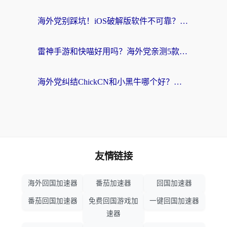
海外党别踩坑！iOS破解版软件不可靠？教你选对回国加速器无缝看国内资源
雷神手游和快喵好用吗？海外党亲测5款回国加速器，附斧牛Bling对比+微信视频号解决办法
海外党纠结ChickCN和小黑牛哪个好？一篇帮你选对回国加速器的实用指南
友情链接
海外回国加速器
番茄加速器
回国加速器
番茄回国加速器
免费回国游戏加
一键回国加速器
速器