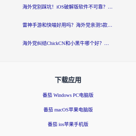
海外党别踩坑！iOS破解版软件不可靠？教你选对回国加速器无缝看国内资源
雷神手游和快喵好用吗？海外党亲测5款回国加速器，附斧牛Bling对比+微信视频号解决办法
海外党纠结ChickCN和小黑牛哪个好？一篇帮你选对回国加速器的实用指南
下载应用
番茄 Windows PC电脑版
番茄 macOS苹果电脑版
番茄 ios苹果手机版