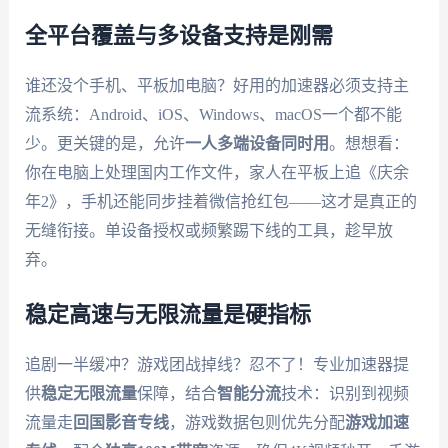
全平台覆盖与多设备支持是刚需
谁还没个手机、平板加电脑？好用的加速器必须支持主
流系统：Android、iOS、Windows、macOS一个都不能
少。更关键的是，允许
一人多端设备同时用
。想想看：
你在电脑上处理国内工作文件，家人在平板上追《庆余
年2》，手机还能同步挂着微信抢红包——这才是真正的
无缝衔接。单设备授权或频繁踢下线的工具，趁早放
弃。
稳定高速与无限流量是硬指标
追剧一半缓冲？游戏团战掉线？忍不了！专业加速器提
供
稳定无限流量
保障，结合
智能分流
技术：识别到视频
流量走
回国影音专线
，游戏数据包则优先分配
游戏加速