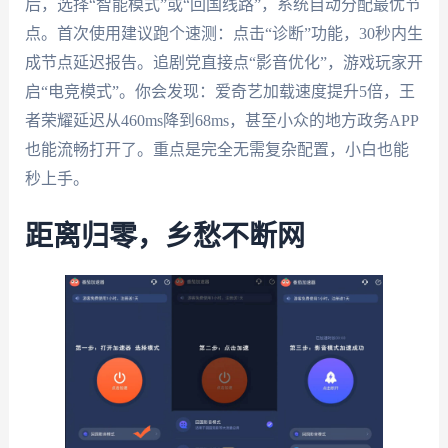
后，选择“智能模式”或“回国线路”，系统自动分配最优节
点。首次使用建议跑个速测：点击“诊断”功能，30秒内生
成节点延迟报告。追剧党直接点“影音优化”，游戏玩家开
启“电竞模式”。你会发现：爱奇艺加载速度提升5倍，王
者荣耀延迟从460ms降到68ms，甚至小众的地方政务APP
也能流畅打开了。重点是完全无需复杂配置，小白也能
秒上手。
距离归零，乡愁不断网