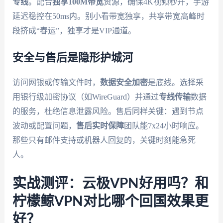
专线
。配合
独享100M带宽
资源，确保4K视频秒开，手游
延迟稳控在50ms内。别小看带宽独享，共享带宽高峰时
段挤成“春运”，独享才是VIP通道。
安全与售后是隐形护城河
访问网银或传输文件时，
数据安全加密
是底线。选择采
用银行级加密协议（如WireGuard）并通过
专线传输
数据
的服务，杜绝信息泄露风险。售后同样关键：遇到节点
波动或配置问题，
售后实时保障
团队能7x24小时响应。
那些只有邮件支持或机器人回复的，关键时刻能急死
人。
实战测评：云极VPN好用吗？和
柠檬鲸VPN对比哪个回国效果更
好？