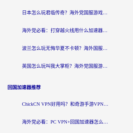
日本怎么玩君临传奇？海外党国服游戏加速避坑指南（附菲律宾欧洲玩家实测）
海外党必看：打穿越火线用什么加速器？解决延迟卡顿，还能玩奇妙拼图世界和第五人格
波兰怎么玩无悔华夏不卡顿？海外国服游戏加速器终极指南（附征途2萤火突击解决方案）
英国怎么玩叫我大掌柜？海外党国服游戏加速避坑指南（附实测推荐）
回国加速器推荐
ChickCN VPN好用吗？和奇游手游VPN对比哪个回国效果更好？海外党亲测实用指南
海外党必看：PC VPN+回国加速器怎么选？无缝访问国内资源全攻略