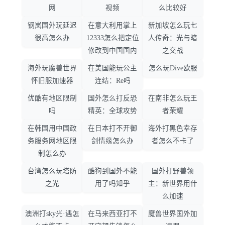
网
视频
么比较好
钢岚国外玩延迟
在意大利用掌上
新加坡怎么玩七
很高怎么办
12333怎么把定位
人传奇：光与暗
修改到中国国内
之交战
海外玩魔兽世界
在美国能玩公主
怎么玩Dive欧服
怀旧服加速器
连结：Re吗
优酷有地区限制
国外怎么打反恐
在南非怎么玩王
吗
精英：全球攻势
者荣耀
在韩国用中国政
在日本打不开御
海外打黑色幸存
务服务网地区限
剑情缘怎么办
者怎么不卡了
制怎么办
台湾怎么玩塔防
酷狗到国外不能
国外打野兽领
之光
用了吗知乎
主：新世界用什
么加速
澳洲打sky光·遇怎
在马来西亚打不
魔兽世界国外加