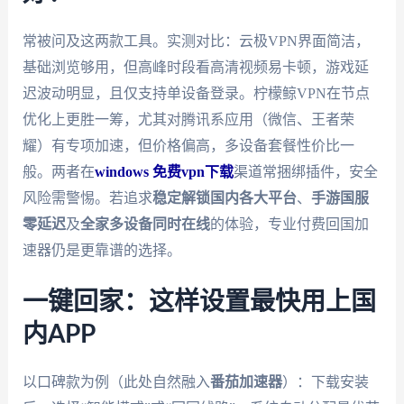
常被问及这两款工具。实测对比：云极VPN界面简洁，
基础浏览够用，但高峰时段看高清视频易卡顿，游戏延
迟波动明显，且仅支持单设备登录。柠檬鲸VPN在节点
优化上更胜一筹，尤其对腾讯系应用（微信、王者荣
耀）有专项加速，但价格偏高，多设备套餐性价比一
般。两者在
windows 免费vpn下载
渠道常捆绑插件，安全
风险需警惕。若追求
稳定解锁国内各大平台
、
手游国服
零延迟
及
全家多设备同时在线
的体验，专业付费回国加
速器仍是更靠谱的选择。
一键回家：这样设置最快用上国
内APP
以口碑款为例（此处自然融入
番茄加速器
）：下载安装