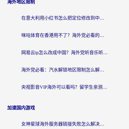
海外地区限制
在意大利用小红书怎么把定位修改到中国国内？3个实用技巧+1个靠谱工具帮你搞定
咪咕体育在香港用不了？海外党必看的回国加速器选择指南（附3个真实场景解决方案）
网易云ip怎么改成中国？海外党听音乐听书的无痛解决方案
海外党必看：汽水解锁地区限制怎么解除？3招解决国内影音&生活服务难题
央视影音VIP海外可以看吗？留学生亲测有效的回国加速器选择指南
加速国内游戏
女神星球海外服务器链接失败怎么解决？海外党国服游戏加速避坑指南