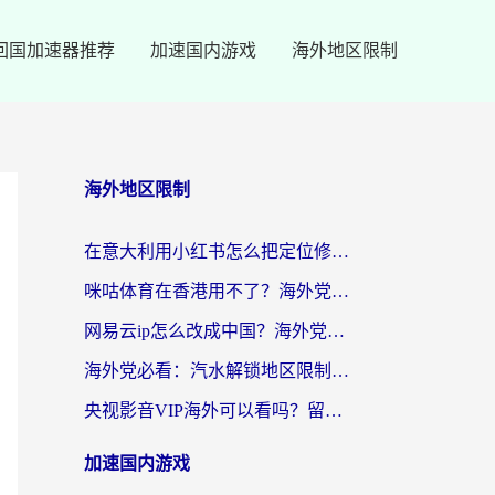
回国加速器推荐
加速国内游戏
海外地区限制
海外地区限制
在意大利用小红书怎么把定位修改到中国国内？3个实用技巧+1个靠谱工具帮你搞定
咪咕体育在香港用不了？海外党必看的回国加速器选择指南（附3个真实场景解决方案）
网易云ip怎么改成中国？海外党听音乐听书的无痛解决方案
海外党必看：汽水解锁地区限制怎么解除？3招解决国内影音&生活服务难题
央视影音VIP海外可以看吗？留学生亲测有效的回国加速器选择指南
加速国内游戏