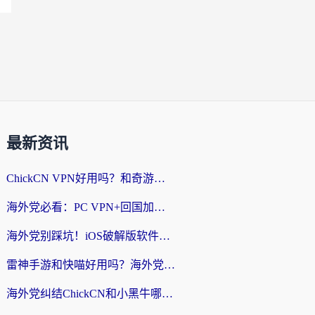
最新资讯
ChickCN VPN好用吗？和奇游手游VPN对比哪个回国效果更好？海外党亲测实用指南
海外党必看：PC VPN+回国加速器怎么选？无缝访问国内资源全攻略
海外党别踩坑！iOS破解版软件不可靠？教你选对回国加速器无缝看国内资源
雷神手游和快喵好用吗？海外党亲测5款回国加速器，附斧牛Bling对比+微信视频号解决办法
海外党纠结ChickCN和小黑牛哪个好？一篇帮你选对回国加速器的实用指南