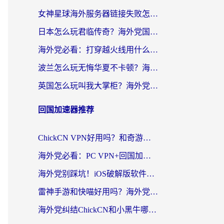
女神星球海外服务器链接失败怎么解决？海外党国服游戏加速避坑指南
日本怎么玩君临传奇？海外党国服游戏加速避坑指南（附菲律宾欧洲玩家实测）
海外党必看：打穿越火线用什么加速器？解决延迟卡顿，还能玩奇妙拼图世界和第五人格
波兰怎么玩无悔华夏不卡顿？海外国服游戏加速器终极指南（附征途2萤火突击解决方案）
英国怎么玩叫我大掌柜？海外党国服游戏加速避坑指南（附实测推荐）
回国加速器推荐
ChickCN VPN好用吗？和奇游手游VPN对比哪个回国效果更好？海外党亲测实用指南
海外党必看：PC VPN+回国加速器怎么选？无缝访问国内资源全攻略
海外党别踩坑！iOS破解版软件不可靠？教你选对回国加速器无缝看国内资源
雷神手游和快喵好用吗？海外党亲测5款回国加速器，附斧牛Bling对比+微信视频号解决办法
海外党纠结ChickCN和小黑牛哪个好？一篇帮你选对回国加速器的实用指南