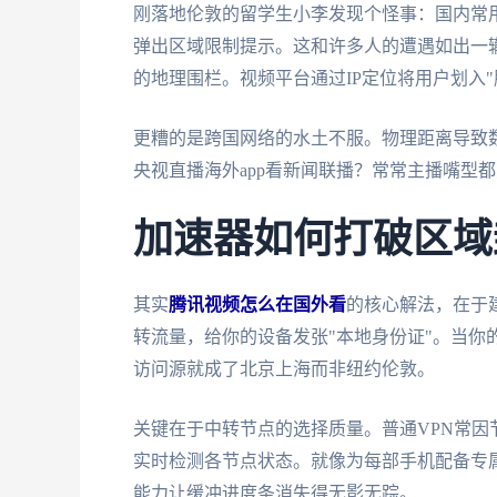
刚落地伦敦的留学生小李发现个怪事：国内常用
弹出区域限制提示。这和许多人的遭遇如出一
的地理围栏。视频平台通过IP定位将用户划入
更糟的是跨国网络的水土不服。物理距离导致数
央视直播海外app看新闻联播？常常主播嘴型
加速器如何打破区域
其实
腾讯视频怎么在国外看
的核心解法，在于
转流量，给你的设备发张"本地身份证"。当你
访问源就成了北京上海而非纽约伦敦。
关键在于中转节点的选择质量。普通VPN常
实时检测各节点状态。就像为每部手机配备专
能力让缓冲进度条消失得无影无踪。