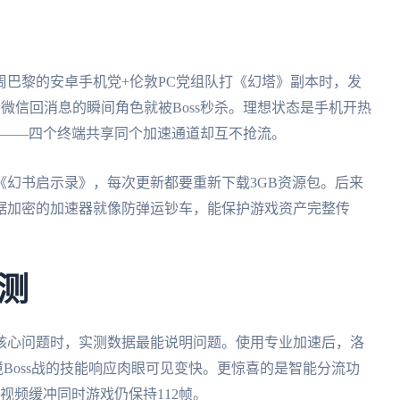
巴黎的安卓手机党+伦敦PC党组队打《幻塔》副本时，发
微信回消息的瞬间角色就被Boss秒杀。理想状态是手机开热
逆水寒》——四个终端共享同个加速通道却互不抢流。
《幻书启示录》，每次更新都要重新下载3GB资源包。后来
据加密的加速器就像防弹运钞车，能保护游戏资产完整传
测
核心问题时，实测数据最能说明问题。使用专业加速后，洛
秘境Boss战的技能响应肉眼可见变快。更惊喜的是智能分流功
4K视频缓冲同时游戏仍保持112帧。