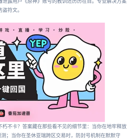
器泄露用户《原神》账号的教训还历历在目。专业解决方案
防盗符文。
不朽不卡？答案藏在那些看不见的细节里：当你在地牢释放
路预测；当你在圣休亚瑞跨区交易时，防封号机制在默默守