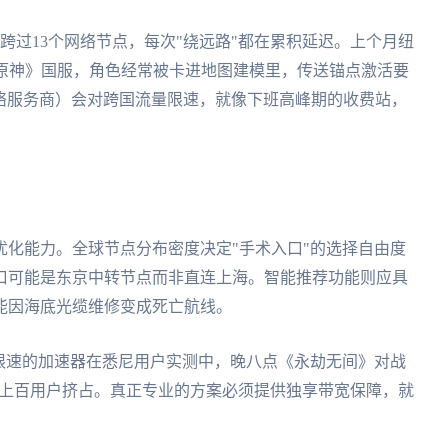
要跨过13个网络节点，每次"绕远路"都在累积延迟。上个月纽
《原神》国服，角色经常被卡进地图建模里，传送锚点激活要
网络服务商）会对跨国流量限速，就像下班高峰期的收费站，
化能力。全球节点分布密度决定"手术入口"的选择自由度
口可能是东京中转节点而非直连上海。智能推荐功能则应具
能因海底光缆维修变成死亡航线。
限速的加速器在悉尼用户实测中，晚八点《永劫无间》对战
带宽被上百用户挤占。真正专业的方案必须提供独享带宽保障，就