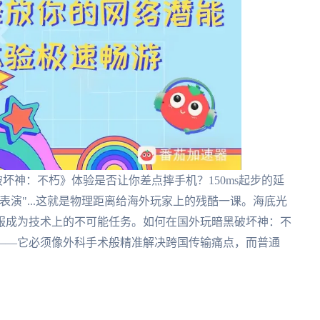
坏神：不朽》体验是否让你差点摔手机？150ms起步的延
演"...这就是物理距离给海外玩家上的残酷一课。海底光
服成为技术上的不可能任务。如何在国外玩暗黑破坏神：不
——它必须像外科手术般精准解决跨国传输痛点，而普通