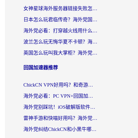
女神星球海外服务器链接失败怎么解决？海外党国服游戏加速避坑指南
日本怎么玩君临传奇？海外党国服游戏加速避坑指南（附菲律宾欧洲玩家实测）
海外党必看：打穿越火线用什么加速器？解决延迟卡顿，还能玩奇妙拼图世界和第五人格
波兰怎么玩无悔华夏不卡顿？海外国服游戏加速器终极指南（附征途2萤火突击解决方案）
英国怎么玩叫我大掌柜？海外党国服游戏加速避坑指南（附实测推荐）
回国加速器推荐
ChickCN VPN好用吗？和奇游手游VPN对比哪个回国效果更好？海外党亲测实用指南
海外党必看：PC VPN+回国加速器怎么选？无缝访问国内资源全攻略
海外党别踩坑！iOS破解版软件不可靠？教你选对回国加速器无缝看国内资源
雷神手游和快喵好用吗？海外党亲测5款回国加速器，附斧牛Bling对比+微信视频号解决办法
海外党纠结ChickCN和小黑牛哪个好？一篇帮你选对回国加速器的实用指南