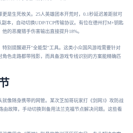
更是生死攸关。25人英雄团本开荒时，0.1秒延迟差距就可
副本，自动切换UDP/TCP传输协议。有位在德州打M+钥匙
他的恶魔猎手伤害输出直接提升18%。
特别提醒避开"全能型"工具。这类小众国风游戏需要针对
时角色走路都带残影，而具备游戏专线识别的方案能精确匹
节
队就像随身携带的网管。某次芝加哥玩家打《剑网3》攻防战
SP路由故障，手动切换到备用法兰克福节点解决问题。这些看