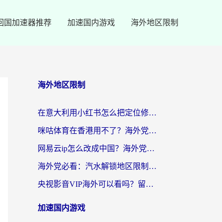
回国加速器推荐
加速国内游戏
海外地区限制
海外地区限制
在意大利用小红书怎么把定位修改到中国国内？3个实用技巧+1个靠谱工具帮你搞定
咪咕体育在香港用不了？海外党必看的回国加速器选择指南（附3个真实场景解决方案）
网易云ip怎么改成中国？海外党听音乐听书的无痛解决方案
海外党必看：汽水解锁地区限制怎么解除？3招解决国内影音&生活服务难题
央视影音VIP海外可以看吗？留学生亲测有效的回国加速器选择指南
加速国内游戏