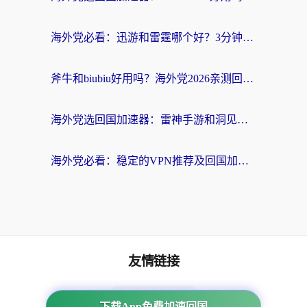
海外党必看：迅游和雷霆哪个好？3分钟教你选对回国加速器，无缝刷国内剧玩手游
斧牛和biubiu好用吗？海外党2026亲测回国加速器指南，附番茄加速器深度体验
海外党选回国加速器：雷神手游和洞见哪个好？附iPhone免费VPN推荐及ChickCNUfunR实测
海外党必看：稳定的VPN推荐及回国加速器选择全攻略——告别地域限制，轻松刷国内资源
友情链接
海外回国加速器
下载App免费加速回国