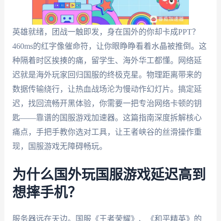
英雄就绪，团战一触即发，身在国外的你却卡成PPT？
460ms的红字像催命符，让你眼睁睁看着水晶被推倒。这
种隔着时区挨揍的痛，留学生、海外华工都懂。网络延
迟就是海外玩家回归国服的终极克星。物理距离带来的
数据传输绕行，让热血战场沦为慢动作幻灯片。搞定延
迟，找回流畅开黑体验，你需要一把专治网络卡顿的钥
匙——靠谱的国服游戏加速器。这篇指南深度拆解核心
痛点，手把手教你选对工具，让王者峡谷的丝滑操作重
现，国服游戏无障碍畅玩。
为什么国外玩国服游戏延迟高到
想摔手机？
服务器远在天边。国服《王者荣耀》、《和平精英》的