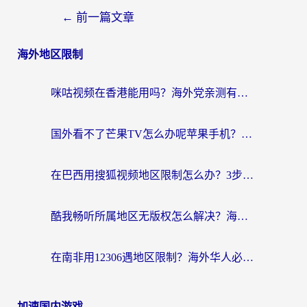
←
前一篇文章
海外地区限制
咪咕视频在香港能用吗？海外党亲测有效的回国加速方案来了
国外看不了芒果TV怎么办呢苹果手机？海外党追剧游戏的全能解决方案
在巴西用搜狐视频地区限制怎么办？3步解决海外看国内剧的烦恼
酷我畅听所属地区无版权怎么解决？海外党必看的回国加速全攻略
在南非用12306遇地区限制？海外华人必看的回国加速全攻略（附B站芒果TV解锁技巧）
加速国内游戏