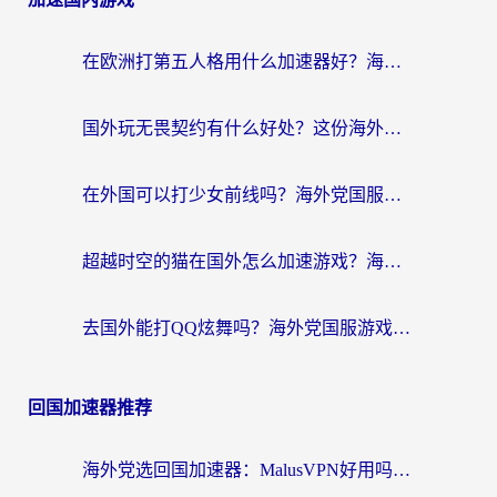
在欧洲打第五人格用什么加速器好？海外党亲测有效的国服游戏加速方案
国外玩无畏契约有什么好处？这份海外国服游戏加速指南帮你解决90%的卡顿问题
在外国可以打少女前线吗？海外党国服游戏畅玩终极指南（附避坑技巧）
超越时空的猫在国外怎么加速游戏？海外玩家国服畅玩终极指南
去国外能打QQ炫舞吗？海外党国服游戏不卡顿的终极指南
回国加速器推荐
海外党选回国加速器：MalusVPN好用吗？和快帆VPN哪个好？附真实对比与避坑指南