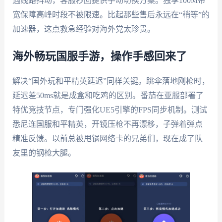
遇线路抖动，客服秒回提供手动切换方案。独享100M带
宽保障高峰时段不被限速。比起那些售后永远在“稍等”的
加速器，这点救急经验对海外党太珍贵。
海外畅玩国服手游，操作手感回来了
解决“国外玩和平精英延迟”同样关键。跳伞落地刚枪时，
延迟差50ms就是成盒和吃鸡的区别。番茄在亚服部署了
特优竞技节点，专门强化UE5引擎的FPS同步机制。测试
悉尼连国服和平精英，开镜压枪不再漂移，子弹着弹点
精准反馈。以前总被甩锅网络卡的兄弟们，现在成了队
友里的钢枪大腿。