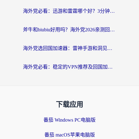
海外党必看：迅游和雷霆哪个好？3分钟教你选对回国加速器，无缝刷国内剧玩手游
斧牛和biubiu好用吗？海外党2026亲测回国加速器指南，附番茄加速器深度体验
海外党选回国加速器：雷神手游和洞见哪个好？附iPhone免费VPN推荐及ChickCNUfunR实测
海外党必看：稳定的VPN推荐及回国加速器选择全攻略——告别地域限制，轻松刷国内资源
下载应用
番茄 Windows PC电脑版
番茄 macOS苹果电脑版