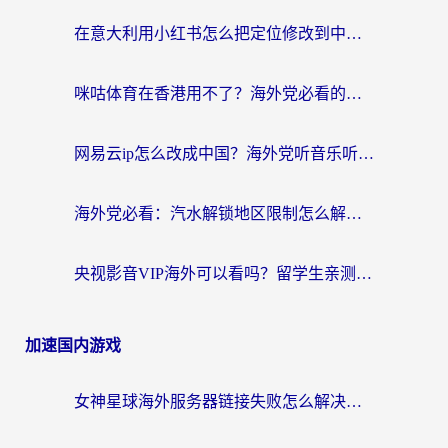
在意大利用小红书怎么把定位修改到中国国内？3个实用技巧+1个靠谱工具帮你搞定
咪咕体育在香港用不了？海外党必看的回国加速器选择指南（附3个真实场景解决方案）
网易云ip怎么改成中国？海外党听音乐听书的无痛解决方案
海外党必看：汽水解锁地区限制怎么解除？3招解决国内影音&生活服务难题
央视影音VIP海外可以看吗？留学生亲测有效的回国加速器选择指南
加速国内游戏
女神星球海外服务器链接失败怎么解决？海外党国服游戏加速避坑指南