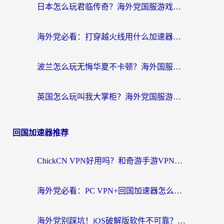
日本怎么玩君临传奇？海外党国服游戏加速避坑指南（附菲律宾欧洲玩家实测）
海外党必看：打穿越火线用什么加速器？解决延迟卡顿，还能玩奇妙拼图世界和第五人格
波兰怎么玩无悔华夏不卡顿？海外国服游戏加速器终极指南（附征途2萤火突击解决方案）
英国怎么玩叫我大掌柜？海外党国服游戏加速避坑指南（附实测推荐）
回国加速器推荐
ChickCN VPN好用吗？和奇游手游VPN对比哪个回国效果更好？海外党亲测实用指南
海外党必看：PC VPN+回国加速器怎么选？无缝访问国内资源全攻略
海外党别踩坑！iOS破解版软件不可靠？教你选对回国加速器无缝看国内资源