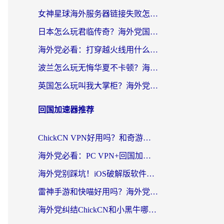
女神星球海外服务器链接失败怎么解决？海外党国服游戏加速避坑指南
日本怎么玩君临传奇？海外党国服游戏加速避坑指南（附菲律宾欧洲玩家实测）
海外党必看：打穿越火线用什么加速器？解决延迟卡顿，还能玩奇妙拼图世界和第五人格
波兰怎么玩无悔华夏不卡顿？海外国服游戏加速器终极指南（附征途2萤火突击解决方案）
英国怎么玩叫我大掌柜？海外党国服游戏加速避坑指南（附实测推荐）
回国加速器推荐
ChickCN VPN好用吗？和奇游手游VPN对比哪个回国效果更好？海外党亲测实用指南
海外党必看：PC VPN+回国加速器怎么选？无缝访问国内资源全攻略
海外党别踩坑！iOS破解版软件不可靠？教你选对回国加速器无缝看国内资源
雷神手游和快喵好用吗？海外党亲测5款回国加速器，附斧牛Bling对比+微信视频号解决办法
海外党纠结ChickCN和小黑牛哪个好？一篇帮你选对回国加速器的实用指南