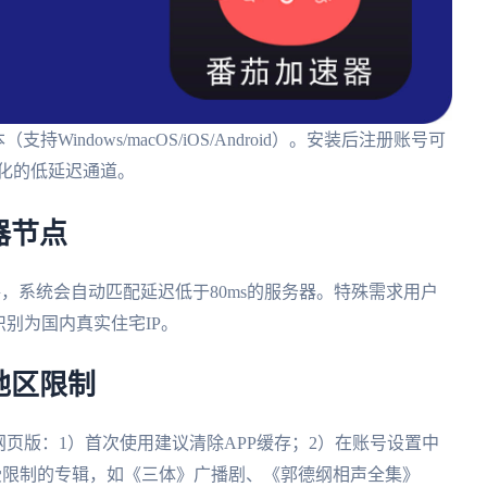
版本（支持Windows/macOS/iOS/Android）。安装后注册账号可
化的低延迟通道。
器节点
，系统会自动匹配延迟低于80ms的服务器。特殊需求用户
别为国内真实住宅IP。
地区限制
网页版：1）首次使用建议清除APP缓存；2）在账号设置中
受限制的专辑，如《三体》广播剧、《郭德纲相声全集》