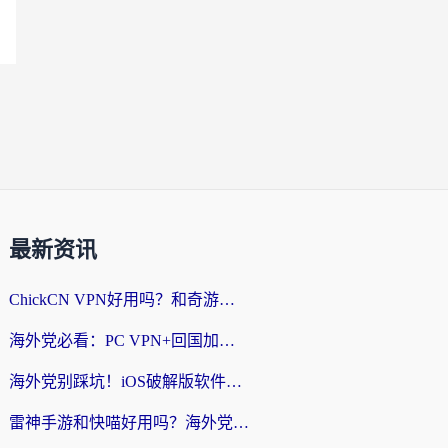
最新资讯
ChickCN VPN好用吗？和奇游手游VPN对比哪个回国效果更好？海外党亲测实用指南
海外党必看：PC VPN+回国加速器怎么选？无缝访问国内资源全攻略
海外党别踩坑！iOS破解版软件不可靠？教你选对回国加速器无缝看国内资源
雷神手游和快喵好用吗？海外党亲测5款回国加速器，附斧牛Bling对比+微信视频号解决办法