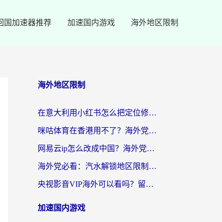
回国加速器推荐
加速国内游戏
海外地区限制
海外地区限制
在意大利用小红书怎么把定位修改到中国国内？3个实用技巧+1个靠谱工具帮你搞定
咪咕体育在香港用不了？海外党必看的回国加速器选择指南（附3个真实场景解决方案）
网易云ip怎么改成中国？海外党听音乐听书的无痛解决方案
海外党必看：汽水解锁地区限制怎么解除？3招解决国内影音&生活服务难题
央视影音VIP海外可以看吗？留学生亲测有效的回国加速器选择指南
加速国内游戏