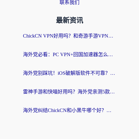
联系我们
最新资讯
ChickCN VPN好用吗？和奇游手游VPN对比哪个回国效果更好？海外党亲测实用指南
海外党必看：PC VPN+回国加速器怎么选？无缝访问国内资源全攻略
海外党别踩坑！iOS破解版软件不可靠？教你选对回国加速器无缝看国内资源
雷神手游和快喵好用吗？海外党亲测5款回国加速器，附斧牛Bling对比+微信视频号解决办法
海外党纠结ChickCN和小黑牛哪个好？一篇帮你选对回国加速器的实用指南