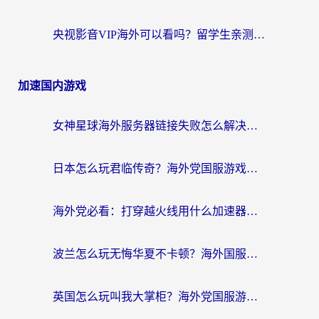
央视影音VIP海外可以看吗？留学生亲测有效的回国加速器选择指南
加速国内游戏
女神星球海外服务器链接失败怎么解决？海外党国服游戏加速避坑指南
日本怎么玩君临传奇？海外党国服游戏加速避坑指南（附菲律宾欧洲玩家实测）
海外党必看：打穿越火线用什么加速器？解决延迟卡顿，还能玩奇妙拼图世界和第五人格
波兰怎么玩无悔华夏不卡顿？海外国服游戏加速器终极指南（附征途2萤火突击解决方案）
英国怎么玩叫我大掌柜？海外党国服游戏加速避坑指南（附实测推荐）