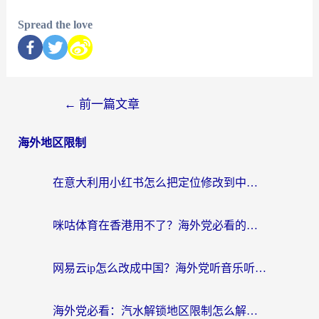
Spread the love
←
前一篇文章
海外地区限制
在意大利用小红书怎么把定位修改到中国国内？3个实用技巧+1个靠谱工具帮你搞定
咪咕体育在香港用不了？海外党必看的回国加速器选择指南（附3个真实场景解决方案）
网易云ip怎么改成中国？海外党听音乐听书的无痛解决方案
海外党必看：汽水解锁地区限制怎么解除？3招解决国内影音&生活服务难题