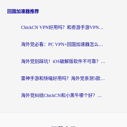
回国加速器推荐
ChickCN VPN好用吗？和奇游手游VPN对比哪个回国效果更好？海外党亲测实用指南
海外党必看：PC VPN+回国加速器怎么选？无缝访问国内资源全攻略
海外党别踩坑！iOS破解版软件不可靠？教你选对回国加速器无缝看国内资源
雷神手游和快喵好用吗？海外党亲测5款回国加速器，附斧牛Bling对比+微信视频号解决办法
海外党纠结ChickCN和小黑牛哪个好？一篇帮你选对回国加速器的实用指南