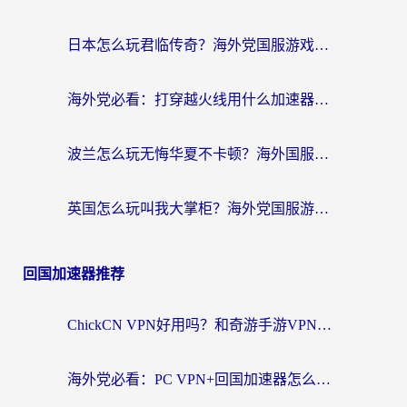
日本怎么玩君临传奇？海外党国服游戏加速避坑指南（附菲律宾欧洲玩家实测）
海外党必看：打穿越火线用什么加速器？解决延迟卡顿，还能玩奇妙拼图世界和第五人格
波兰怎么玩无悔华夏不卡顿？海外国服游戏加速器终极指南（附征途2萤火突击解决方案）
英国怎么玩叫我大掌柜？海外党国服游戏加速避坑指南（附实测推荐）
回国加速器推荐
ChickCN VPN好用吗？和奇游手游VPN对比哪个回国效果更好？海外党亲测实用指南
海外党必看：PC VPN+回国加速器怎么选？无缝访问国内资源全攻略