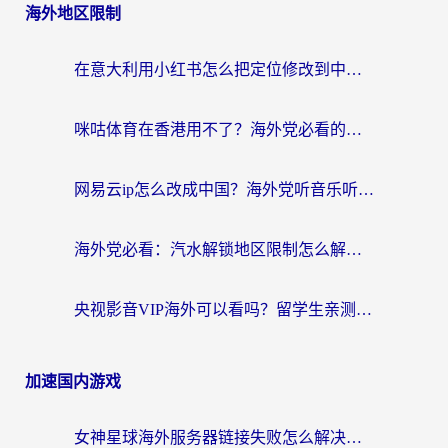
海外地区限制
在意大利用小红书怎么把定位修改到中国国内？3个实用技巧+1个靠谱工具帮你搞定
咪咕体育在香港用不了？海外党必看的回国加速器选择指南（附3个真实场景解决方案）
网易云ip怎么改成中国？海外党听音乐听书的无痛解决方案
海外党必看：汽水解锁地区限制怎么解除？3招解决国内影音&生活服务难题
央视影音VIP海外可以看吗？留学生亲测有效的回国加速器选择指南
加速国内游戏
女神星球海外服务器链接失败怎么解决？海外党国服游戏加速避坑指南