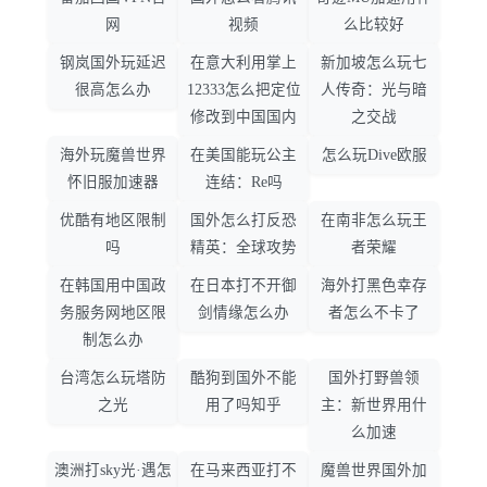
网
视频
么比较好
钢岚国外玩延迟
在意大利用掌上
新加坡怎么玩七
很高怎么办
12333怎么把定位
人传奇：光与暗
修改到中国国内
之交战
海外玩魔兽世界
在美国能玩公主
怎么玩Dive欧服
怀旧服加速器
连结：Re吗
优酷有地区限制
国外怎么打反恐
在南非怎么玩王
吗
精英：全球攻势
者荣耀
在韩国用中国政
在日本打不开御
海外打黑色幸存
务服务网地区限
剑情缘怎么办
者怎么不卡了
制怎么办
台湾怎么玩塔防
酷狗到国外不能
国外打野兽领
之光
用了吗知乎
主：新世界用什
么加速
澳洲打sky光·遇怎
在马来西亚打不
魔兽世界国外加