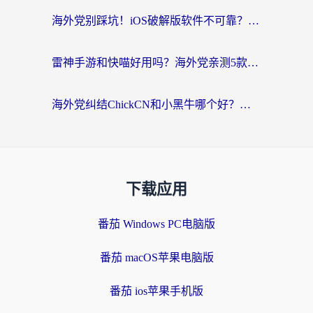
海外党别踩坑！iOS破解版软件不可靠？教你选对回国加速器无缝看国内资源
雷神手游和快喵好用吗？海外党亲测5款回国加速器，附斧牛Bling对比+微信视频号解决办法
海外党纠结ChickCN和小黑牛哪个好？一篇帮你选对回国加速器的实用指南
下载应用
番茄 Windows PC电脑版
番茄 macOS苹果电脑版
番茄 ios苹果手机版