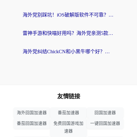
海外党别踩坑！iOS破解版软件不可靠？教你选对回国加速器无缝看国内资源
雷神手游和快喵好用吗？海外党亲测5款回国加速器，附斧牛Bling对比+微信视频号解决办法
海外党纠结ChickCN和小黑牛哪个好？一篇帮你选对回国加速器的实用指南
友情链接
海外回国加速器
番茄加速器
回国加速器
番茄回国加速器
免费回国游戏加
一键回国加速器
速器