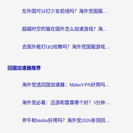
在外国可以打少女前线吗？海外党国服游戏畅玩终极指南（附避坑技巧）
超越时空的猫在国外怎么加速游戏？海外玩家国服畅玩终极指南
去国外能打QQ炫舞吗？海外党国服游戏不卡顿的终极指南
回国加速器推荐
海外党选回国加速器：MalusVPN好用吗？和快帆VPN哪个好？附真实对比与避坑指南
海外党必看：迅游和雷霆哪个好？3分钟教你选对回国加速器，无缝刷国内剧玩手游
斧牛和biubiu好用吗？海外党2026亲测回国加速器指南，附番茄加速器深度体验