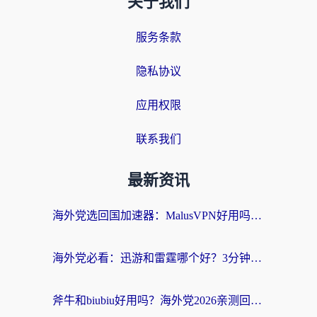
关于我们
服务条款
隐私协议
应用权限
联系我们
最新资讯
海外党选回国加速器：MalusVPN好用吗？和快帆VPN哪个好？附真实对比与避坑指南
海外党必看：迅游和雷霆哪个好？3分钟教你选对回国加速器，无缝刷国内剧玩手游
斧牛和biubiu好用吗？海外党2026亲测回国加速器指南，附番茄加速器深度体验