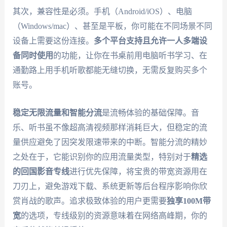
其次，兼容性是必须。手机（Android/iOS）、电脑
（Windows/mac）、甚至是平板，你可能在不同场景不同
设备上需要这份连接。
多个平台支持且允许一人多端设
备同时使用
的功能，让你在书桌前用电脑听书学习、在
通勤路上用手机听歌都能无缝切换，无需反复购买多个
账号。
稳定无限流量和智能分流
是流畅体验的基础保障。音
乐、听书虽不像超高清视频那样消耗巨大，但稳定的流
量供应避免了因突发限速带来的中断。智能分流的精妙
之处在于，它能识别你的应用流量类型，特别对于
精选
的回国影音专线
进行优先保障，将宝贵的带宽资源用在
刀刃上，避免游戏下载、系统更新等后台程序影响你欣
赏肖战的歌声。追求极致体验的用户更需要
独享100M带
宽
的选项，专线级别的资源意味着在网络高峰期，你的