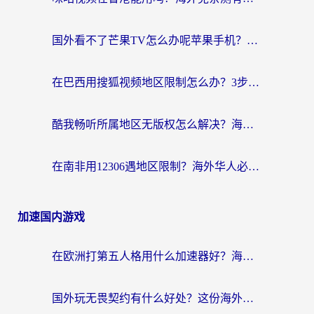
国外看不了芒果TV怎么办呢苹果手机？海外党追剧游戏的全能解决方案
在巴西用搜狐视频地区限制怎么办？3步解决海外看国内剧的烦恼
酷我畅听所属地区无版权怎么解决？海外党必看的回国加速全攻略
在南非用12306遇地区限制？海外华人必看的回国加速全攻略（附B站芒果TV解锁技巧）
加速国内游戏
在欧洲打第五人格用什么加速器好？海外党亲测有效的国服游戏加速方案
国外玩无畏契约有什么好处？这份海外国服游戏加速指南帮你解决90%的卡顿问题