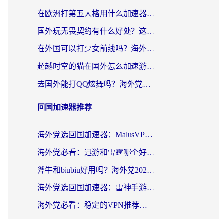
在欧洲打第五人格用什么加速器好？海外党亲测有效的国服游戏加速方案
国外玩无畏契约有什么好处？这份海外国服游戏加速指南帮你解决90%的卡顿问题
在外国可以打少女前线吗？海外党国服游戏畅玩终极指南（附避坑技巧）
超越时空的猫在国外怎么加速游戏？海外玩家国服畅玩终极指南
去国外能打QQ炫舞吗？海外党国服游戏不卡顿的终极指南
回国加速器推荐
海外党选回国加速器：MalusVPN好用吗？和快帆VPN哪个好？附真实对比与避坑指南
海外党必看：迅游和雷霆哪个好？3分钟教你选对回国加速器，无缝刷国内剧玩手游
斧牛和biubiu好用吗？海外党2026亲测回国加速器指南，附番茄加速器深度体验
海外党选回国加速器：雷神手游和洞见哪个好？附iPhone免费VPN推荐及ChickCNUfunR实测
海外党必看：稳定的VPN推荐及回国加速器选择全攻略——告别地域限制，轻松刷国内资源