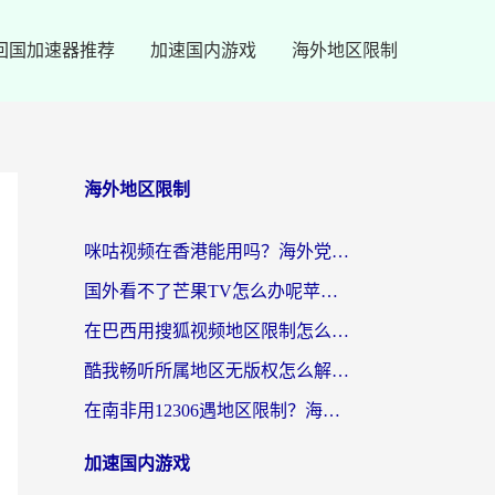
回国加速器推荐
加速国内游戏
海外地区限制
海外地区限制
咪咕视频在香港能用吗？海外党亲测有效的回国加速方案来了
国外看不了芒果TV怎么办呢苹果手机？海外党追剧游戏的全能解决方案
在巴西用搜狐视频地区限制怎么办？3步解决海外看国内剧的烦恼
酷我畅听所属地区无版权怎么解决？海外党必看的回国加速全攻略
在南非用12306遇地区限制？海外华人必看的回国加速全攻略（附B站芒果TV解锁技巧）
加速国内游戏