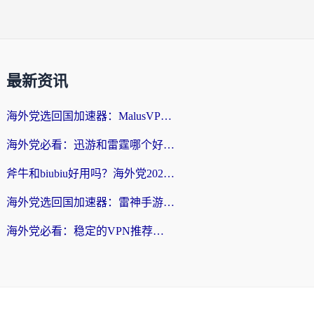
最新资讯
海外党选回国加速器：MalusVPN好用吗？和快帆VPN哪个好？附真实对比与避坑指南
海外党必看：迅游和雷霆哪个好？3分钟教你选对回国加速器，无缝刷国内剧玩手游
斧牛和biubiu好用吗？海外党2026亲测回国加速器指南，附番茄加速器深度体验
海外党选回国加速器：雷神手游和洞见哪个好？附iPhone免费VPN推荐及ChickCNUfunR实测
海外党必看：稳定的VPN推荐及回国加速器选择全攻略——告别地域限制，轻松刷国内资源