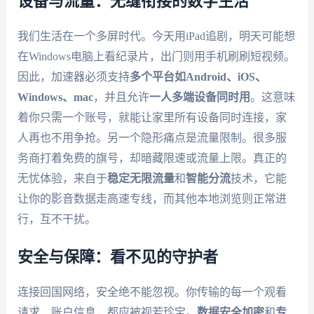
设备与流量：无缝衔接的数字生活
我们生活在一个多屏时代。今天用iPad追剧，明天可能想
在Windows电脑上看纪录片，出门则用手机刷刷短视频。
因此，加速器必须支持
多个平台如Android、iOS、
Windows、mac
，并且允许
一人多端设备同时用
。这意味
着你只需一个账号，就能让家里所有设备同时连接，家
人再也不用争抢。另一个隐形痛点是流量限制。很多服
务商打着免费的旗号，却暗藏限速或流量上限。真正的
无忧体验，来自于
稳定无限流量
和
智能分流
技术，它能
让你的影音数据走高速专线，而其他本地浏览则正常进
行，互不干扰。
安全与保障：看不见的守护者
连接回国网络，安全绝不能忽视。你传输的每一个观看
请求、账户信息，都应被视若珍宝。
数据安全加密
和
专