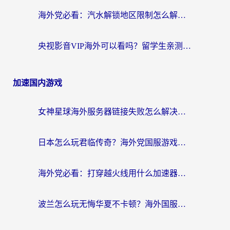
海外党必看：汽水解锁地区限制怎么解除？3招解决国内影音&生活服务难题
央视影音VIP海外可以看吗？留学生亲测有效的回国加速器选择指南
加速国内游戏
女神星球海外服务器链接失败怎么解决？海外党国服游戏加速避坑指南
日本怎么玩君临传奇？海外党国服游戏加速避坑指南（附菲律宾欧洲玩家实测）
海外党必看：打穿越火线用什么加速器？解决延迟卡顿，还能玩奇妙拼图世界和第五人格
波兰怎么玩无悔华夏不卡顿？海外国服游戏加速器终极指南（附征途2萤火突击解决方案）