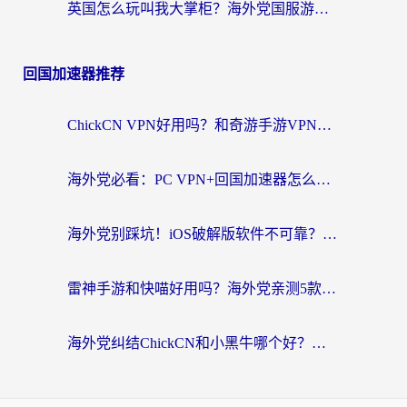
英国怎么玩叫我大掌柜？海外党国服游戏加速避坑指南（附实测推荐）
回国加速器推荐
ChickCN VPN好用吗？和奇游手游VPN对比哪个回国效果更好？海外党亲测实用指南
海外党必看：PC VPN+回国加速器怎么选？无缝访问国内资源全攻略
海外党别踩坑！iOS破解版软件不可靠？教你选对回国加速器无缝看国内资源
雷神手游和快喵好用吗？海外党亲测5款回国加速器，附斧牛Bling对比+微信视频号解决办法
海外党纠结ChickCN和小黑牛哪个好？一篇帮你选对回国加速器的实用指南