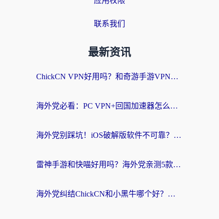
应用权限
联系我们
最新资讯
ChickCN VPN好用吗？和奇游手游VPN对比哪个回国效果更好？海外党亲测实用指南
海外党必看：PC VPN+回国加速器怎么选？无缝访问国内资源全攻略
海外党别踩坑！iOS破解版软件不可靠？教你选对回国加速器无缝看国内资源
雷神手游和快喵好用吗？海外党亲测5款回国加速器，附斧牛Bling对比+微信视频号解决办法
海外党纠结ChickCN和小黑牛哪个好？一篇帮你选对回国加速器的实用指南