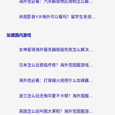
海外党必看：汽水解锁地区限制怎么解除？3招解决国内影音&生活服务难题
央视影音VIP海外可以看吗？留学生亲测有效的回国加速器选择指南
加速国内游戏
女神星球海外服务器链接失败怎么解决？海外党国服游戏加速避坑指南
日本怎么玩君临传奇？海外党国服游戏加速避坑指南（附菲律宾欧洲玩家实测）
海外党必看：打穿越火线用什么加速器？解决延迟卡顿，还能玩奇妙拼图世界和第五人格
波兰怎么玩无悔华夏不卡顿？海外国服游戏加速器终极指南（附征途2萤火突击解决方案）
英国怎么玩叫我大掌柜？海外党国服游戏加速避坑指南（附实测推荐）