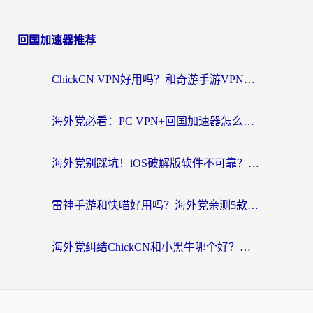
回国加速器推荐
ChickCN VPN好用吗？和奇游手游VPN对比哪个回国效果更好？海外党亲测实用指南
海外党必看：PC VPN+回国加速器怎么选？无缝访问国内资源全攻略
海外党别踩坑！iOS破解版软件不可靠？教你选对回国加速器无缝看国内资源
雷神手游和快喵好用吗？海外党亲测5款回国加速器，附斧牛Bling对比+微信视频号解决办法
海外党纠结ChickCN和小黑牛哪个好？一篇帮你选对回国加速器的实用指南