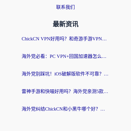
联系我们
最新资讯
ChickCN VPN好用吗？和奇游手游VPN对比哪个回国效果更好？海外党亲测实用指南
海外党必看：PC VPN+回国加速器怎么选？无缝访问国内资源全攻略
海外党别踩坑！iOS破解版软件不可靠？教你选对回国加速器无缝看国内资源
雷神手游和快喵好用吗？海外党亲测5款回国加速器，附斧牛Bling对比+微信视频号解决办法
海外党纠结ChickCN和小黑牛哪个好？一篇帮你选对回国加速器的实用指南