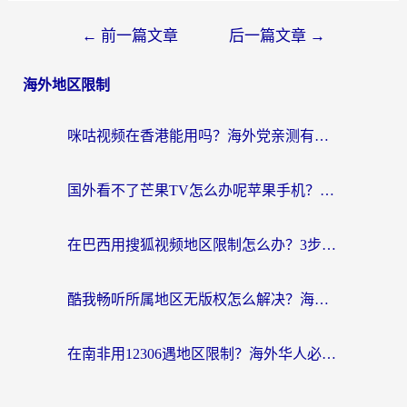
←
前一篇文章
后一篇文章
→
海外地区限制
咪咕视频在香港能用吗？海外党亲测有效的回国加速方案来了
国外看不了芒果TV怎么办呢苹果手机？海外党追剧游戏的全能解决方案
在巴西用搜狐视频地区限制怎么办？3步解决海外看国内剧的烦恼
酷我畅听所属地区无版权怎么解决？海外党必看的回国加速全攻略
在南非用12306遇地区限制？海外华人必看的回国加速全攻略（附B站芒果TV解锁技巧）