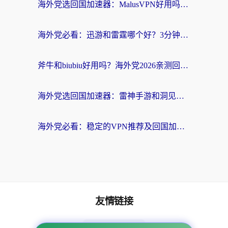
海外党选回国加速器：MalusVPN好用吗？和快帆VPN哪个好？附真实对比与避坑指南
海外党必看：迅游和雷霆哪个好？3分钟教你选对回国加速器，无缝刷国内剧玩手游
斧牛和biubiu好用吗？海外党2026亲测回国加速器指南，附番茄加速器深度体验
海外党选回国加速器：雷神手游和洞见哪个好？附iPhone免费VPN推荐及ChickCNUfunR实测
海外党必看：稳定的VPN推荐及回国加速器选择全攻略——告别地域限制，轻松刷国内资源
友情链接