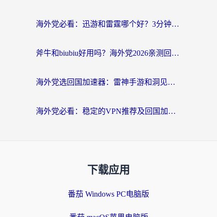
海外党必看：迅游和雷霆哪个好？3分钟教你选对回国加速器，无缝刷国内剧玩手游
斧牛和biubiu好用吗？海外党2026亲测回国加速器指南，附番茄加速器深度体验
海外党选回国加速器：雷神手游和洞见哪个好？附iPhone免费VPN推荐及ChickCNUfunR实测
海外党必看：稳定的VPN推荐及回国加速器选择全攻略——告别地域限制，轻松刷国内资源
下载应用
番茄 Windows PC电脑版