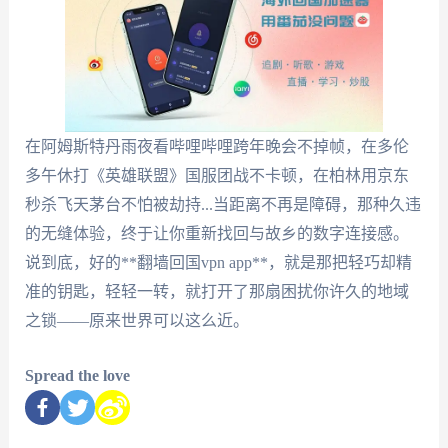
在阿姆斯特丹雨夜看哔哩哔哩跨年晚会不掉帧，在多伦
多午休打《英雄联盟》国服团战不卡顿，在柏林用京东
秒杀飞天茅台不怕被劫持...当距离不再是障碍，那种久违
的无缝体验，终于让你重新找回与故乡的数字连接感。
说到底，好的**翻墙回国vpn app**，就是那把轻巧却精
准的钥匙，轻轻一转，就打开了那扇困扰你许久的地域
之锁——原来世界可以这么近。
Spread the love