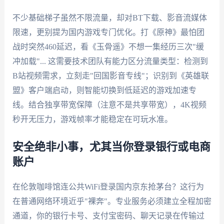
不少基础梯子虽然不限流量，却对BT下载、影音流媒体
限速，更别提为国内游戏专门优化。打《原神》最怕团
战时突然460延迟，看《玉骨遥》不想一集经历三次"缓
冲加载"... 这需要技术团队有能力区分流量类型：检测到
B站视频需求，立刻走"回国影音专线"；识别到《英雄联
盟》客户端启动，则智能切换到低延迟的游戏加速专
线。结合独享带宽保障（注意不是共享带宽），4K视频
秒开无压力，游戏帧率才能稳定在可玩水准。
安全绝非小事，尤其当你登录银行或电商
账户
在伦敦咖啡馆连公共WiFi登录国内京东抢茅台？这行为
在普通网络环境近乎"裸奔"。专业服务必须建立全程加密
通道，你的银行卡号、支付宝密码、聊天记录在传输过