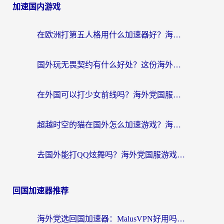
加速国内游戏
在欧洲打第五人格用什么加速器好？海外党亲测有效的国服游戏加速方案
国外玩无畏契约有什么好处？这份海外国服游戏加速指南帮你解决90%的卡顿问题
在外国可以打少女前线吗？海外党国服游戏畅玩终极指南（附避坑技巧）
超越时空的猫在国外怎么加速游戏？海外玩家国服畅玩终极指南
去国外能打QQ炫舞吗？海外党国服游戏不卡顿的终极指南
回国加速器推荐
海外党选回国加速器：MalusVPN好用吗？和快帆VPN哪个好？附真实对比与避坑指南