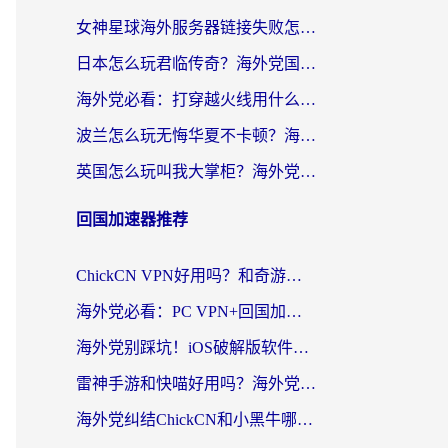
女神星球海外服务器链接失败怎么解决？海外党国服游戏加速避坑指南
日本怎么玩君临传奇？海外党国服游戏加速避坑指南（附菲律宾欧洲玩家实测）
海外党必看：打穿越火线用什么加速器？解决延迟卡顿，还能玩奇妙拼图世界和第五人格
波兰怎么玩无悔华夏不卡顿？海外国服游戏加速器终极指南（附征途2萤火突击解决方案）
英国怎么玩叫我大掌柜？海外党国服游戏加速避坑指南（附实测推荐）
回国加速器推荐
ChickCN VPN好用吗？和奇游手游VPN对比哪个回国效果更好？海外党亲测实用指南
海外党必看：PC VPN+回国加速器怎么选？无缝访问国内资源全攻略
海外党别踩坑！iOS破解版软件不可靠？教你选对回国加速器无缝看国内资源
雷神手游和快喵好用吗？海外党亲测5款回国加速器，附斧牛Bling对比+微信视频号解决办法
海外党纠结ChickCN和小黑牛哪个好？一篇帮你选对回国加速器的实用指南