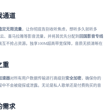
戏通道
稳定无限流量
，让你彻底告别收听焦虑，想听多久就听多
易云、喜马拉雅等影音流量，并将其优先分配到
回国影音专线
互不抢占资源。独享100M超高带宽保障，音质无损清晰在
之重
加速器
对所有用户数据传输进行高级别
安全加密
，确保你的
程中不会被窥探或泄露。无论是私人歌单还是付费购买的音
的需求