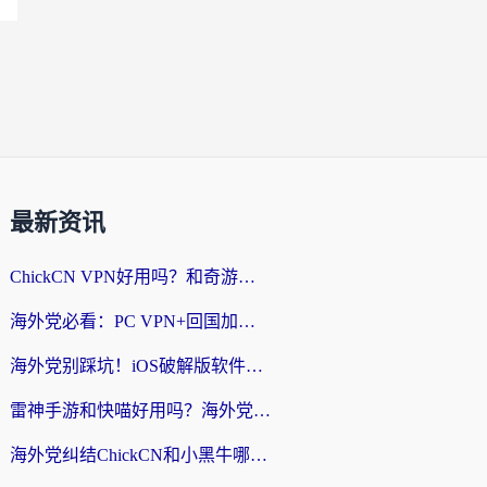
最新资讯
ChickCN VPN好用吗？和奇游手游VPN对比哪个回国效果更好？海外党亲测实用指南
海外党必看：PC VPN+回国加速器怎么选？无缝访问国内资源全攻略
海外党别踩坑！iOS破解版软件不可靠？教你选对回国加速器无缝看国内资源
雷神手游和快喵好用吗？海外党亲测5款回国加速器，附斧牛Bling对比+微信视频号解决办法
海外党纠结ChickCN和小黑牛哪个好？一篇帮你选对回国加速器的实用指南