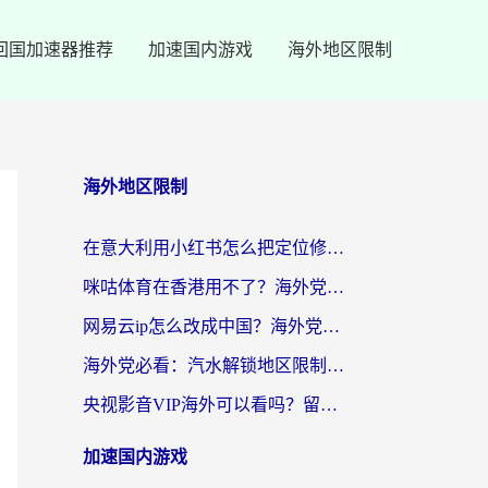
回国加速器推荐
加速国内游戏
海外地区限制
海外地区限制
在意大利用小红书怎么把定位修改到中国国内？3个实用技巧+1个靠谱工具帮你搞定
咪咕体育在香港用不了？海外党必看的回国加速器选择指南（附3个真实场景解决方案）
网易云ip怎么改成中国？海外党听音乐听书的无痛解决方案
海外党必看：汽水解锁地区限制怎么解除？3招解决国内影音&生活服务难题
央视影音VIP海外可以看吗？留学生亲测有效的回国加速器选择指南
加速国内游戏