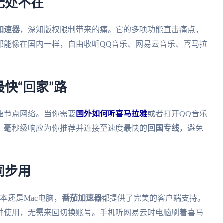
无处不在
加速器
，深知版权限制带来的痛。它的多项功能直击痛点，
都能像在国内一样，自由收听QQ音乐、网易云音乐、喜马拉
快“回家”路
速节点网络。当你需要
国外如何听喜马拉雅
或者打开QQ音乐
，毫秒级响应为你推荐并连接至速度最快的
回国专线
，避免
同步用
记本还是Mac电脑，
番茄加速器
都提供了完美的客户端支持。
并使用，无需来回切换账号。手机听网易云时电脑刷着喜马