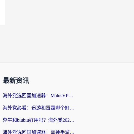
最新资讯
海外党选回国加速器：MalusVPN好用吗？和快帆VPN哪个好？附真实对比与避坑指南
海外党必看：迅游和雷霆哪个好？3分钟教你选对回国加速器，无缝刷国内剧玩手游
斧牛和biubiu好用吗？海外党2026亲测回国加速器指南，附番茄加速器深度体验
海外党选回国加速器：雷神手游和洞见哪个好？附iPhone免费VPN推荐及ChickCNUfunR实测