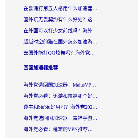
在欧洲打第五人格用什么加速器好？海外党亲测有效的国服游戏加速方案
国外玩无畏契约有什么好处？这份海外国服游戏加速指南帮你解决90%的卡顿问题
在外国可以打少女前线吗？海外党国服游戏畅玩终极指南（附避坑技巧）
超越时空的猫在国外怎么加速游戏？海外玩家国服畅玩终极指南
去国外能打QQ炫舞吗？海外党国服游戏不卡顿的终极指南
回国加速器推荐
海外党选回国加速器：MalusVPN好用吗？和快帆VPN哪个好？附真实对比与避坑指南
海外党必看：迅游和雷霆哪个好？3分钟教你选对回国加速器，无缝刷国内剧玩手游
斧牛和biubiu好用吗？海外党2026亲测回国加速器指南，附番茄加速器深度体验
海外党选回国加速器：雷神手游和洞见哪个好？附iPhone免费VPN推荐及ChickCNUfunR实测
海外党必看：稳定的VPN推荐及回国加速器选择全攻略——告别地域限制，轻松刷国内资源