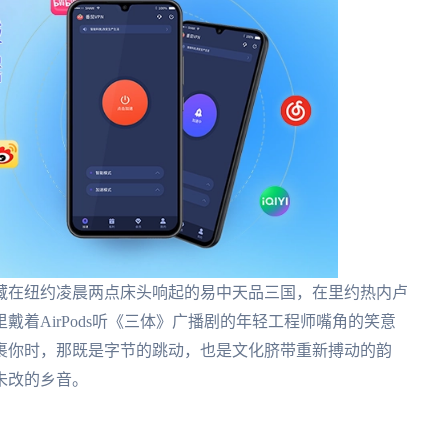
藏在纽约凌晨两点床头响起的易中天品三国，在里约热内卢
着AirPods听《三体》广播剧的年轻工程师嘴角的笑意
裹你时，那既是字节的跳动，也是文化脐带重新搏动的韵
未改的乡音。