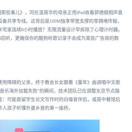
明朝那些事儿》，同在温哥华的母亲正用iPad收看郭德纲相声直
备共享专线。这背后是100M独享带宽支撑的零拥堵传输，
末宅家连续8小时播放？无限流量设计早拆除了心理计时器。
WiFi窃听，更确保你的酷狗听歌记录不会成为某些广告商的数
使用障碍的父亲，终于教会长女跟着《童年》曲调唱中文歌
音乐海外加载失败"的瞬间，技术团队已在调整东京节点路
能：可能是留学生论文写作时的白噪音伴侣，或是中餐馆后
华人孩子听懂外婆乡音的第一座桥。