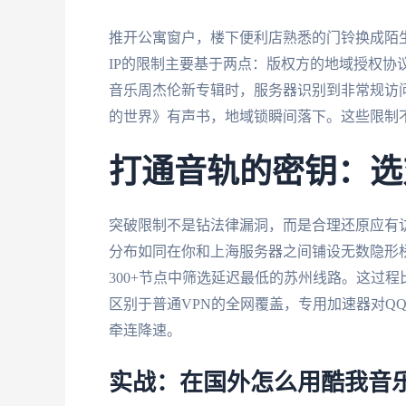
推开公寓窗户，楼下便利店熟悉的门铃换成陌
IP的限制主要基于两点：版权方的地域授权协
音乐周杰伦新专辑时，服务器识别到非常规访
的世界》有声书，地域锁瞬间落下。这些限制不
打通音轨的密钥：选
突破限制不是钻法律漏洞，而是合理还原应有访
分布如同在你和上海服务器之间铺设无数隐形桥
300+节点中筛选延迟最低的苏州线路。这过
区别于普通VPN的全网覆盖，专用加速器对Q
牵连降速。
实战：在国外怎么用酷我音