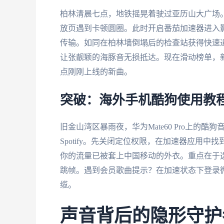
柏林清晨七点，地铁摇晃着驶过亚历山大广场
放页遇到卡顿圆圈。此时开启番茄加速器进入
传输。如同在柏林墙倒塌后的检查站获得快速通
让张靓颖的海豚音无损抵达。现在滑动榜单，
点刚刚上线的新曲。
突破：海外手机酷狗使用教
旧金山湾区暴雨夜，华为Mate60 Pro上的
Spotify。先关闭定位权限，在加速器应用中
你的流量已被套上中国移动的外衣。重点在于
跳帧。遇到会员歌曲提示？在加速状态下登录
缆。
声音背后的隐形守护