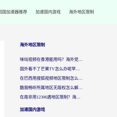
回国加速器推荐
加速国内游戏
海外地区限制
海外地区限制
咪咕视频在香港能用吗？海外党亲测有效的回国加速方案来了
国外看不了芒果TV怎么办呢苹果手机？海外党追剧游戏的全能解决方案
在巴西用搜狐视频地区限制怎么办？3步解决海外看国内剧的烦恼
酷我畅听所属地区无版权怎么解决？海外党必看的回国加速全攻略
在南非用12306遇地区限制？海外华人必看的回国加速全攻略（附B站芒果TV解锁技巧）
加速国内游戏