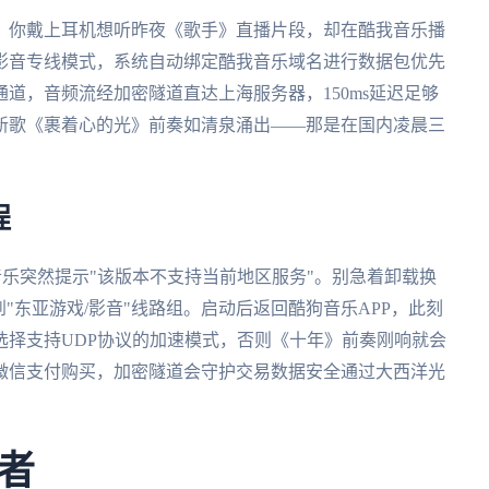
。你戴上耳机想听昨夜《歌手》直播片段，却在酷我音乐播
影音专线模式，系统自动绑定酷我音乐域名进行数据包优先
道，音频流经加密隧道直达上海服务器，150ms延迟足够
新歌《裹着心的光》前奏如清泉涌出——那是在国内凌晨三
程
酷狗音乐突然提示"该版本不支持当前地区服务"。别急着卸载换
找到"东亚游戏/影音"线路组。启动后返回酷狗音乐APP，此刻
选择支持UDP协议的加速模式，否则《十年》前奏刚响就会
微信支付购买，加密隧道会守护交易数据安全通过大西洋光
者