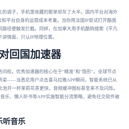
生的调子，手机里收藏的歌单却灰了大半。国内平台对海外
议和平台自身的运营成本考量。当你用法国IP尝试打开酷我
问路径便触发拦截。同样，在加拿大用手机酷狗搜索《平凡
讲情面，只认IP地理位置。
对回国加速器
问权。优秀加速器的核心在于"精准"和"隐形"。全球节点
梁——当悉尼用户点击喜马拉雅APP瞬间，智能系统已从
程比泡开一杯茉莉花茶更快，音频缓冲图标甚至来不及闪烁。
Q音乐、懒人听书等APP实施智能分流策略，避免社交软件被
乐听音乐