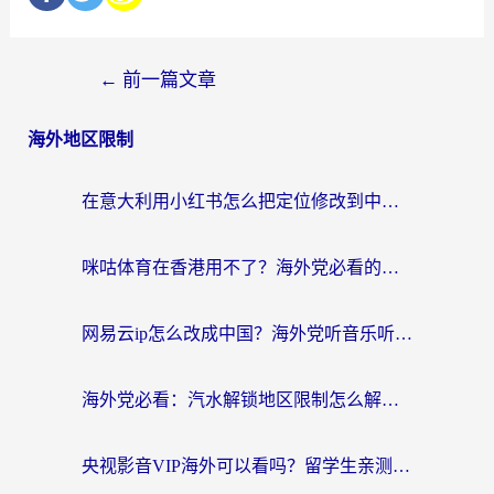
←
前一篇文章
海外地区限制
在意大利用小红书怎么把定位修改到中国国内？3个实用技巧+1个靠谱工具帮你搞定
咪咕体育在香港用不了？海外党必看的回国加速器选择指南（附3个真实场景解决方案）
网易云ip怎么改成中国？海外党听音乐听书的无痛解决方案
海外党必看：汽水解锁地区限制怎么解除？3招解决国内影音&生活服务难题
央视影音VIP海外可以看吗？留学生亲测有效的回国加速器选择指南