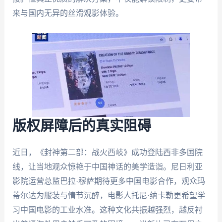
来与国内无异的丝滑观影体验。
版权屏障后的真实阻碍
近日，《封神第二部：战火西岐》成功登陆西非多国院
线，让当地观众惊艳于中国神话的美学造诣。尼日利亚
影院运营总监巴拉·穆萨期待更多中国电影合作，观众玛
蒂尔达为服装与情节沉醉，电影人托尼·纳卡勒更希望学
习中国电影的工业水准。这种文化共振越强烈，越反衬