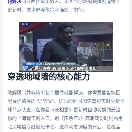
何解决
同样困扰着无数人，尤其当你想看独播剧或综艺
更新时，技术屏障像冷水浇熄了期待。
穿透地域墙的核心能力
破解限制并非简单装个插件就能解决。你需要能智能匹
配最优路径的“导航仪”。优质的回国加速器能实时分析全
球节点状态，在你看《长相思》更新时自动切换到最流
畅的上海骨干网入口，刷《庆余年2》高潮戏份时则启用
北京电信专线避免卡顿。这种动态调度的背后，是覆盖