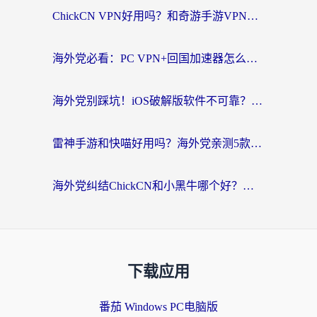
ChickCN VPN好用吗？和奇游手游VPN对比哪个回国效果更好？海外党亲测实用指南
海外党必看：PC VPN+回国加速器怎么选？无缝访问国内资源全攻略
海外党别踩坑！iOS破解版软件不可靠？教你选对回国加速器无缝看国内资源
雷神手游和快喵好用吗？海外党亲测5款回国加速器，附斧牛Bling对比+微信视频号解决办法
海外党纠结ChickCN和小黑牛哪个好？一篇帮你选对回国加速器的实用指南
下载应用
番茄 Windows PC电脑版