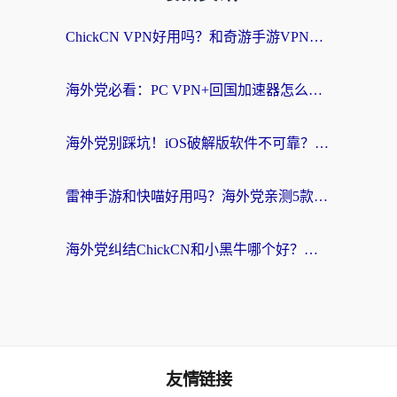
ChickCN VPN好用吗？和奇游手游VPN对比哪个回国效果更好？海外党亲测实用指南
海外党必看：PC VPN+回国加速器怎么选？无缝访问国内资源全攻略
海外党别踩坑！iOS破解版软件不可靠？教你选对回国加速器无缝看国内资源
雷神手游和快喵好用吗？海外党亲测5款回国加速器，附斧牛Bling对比+微信视频号解决办法
海外党纠结ChickCN和小黑牛哪个好？一篇帮你选对回国加速器的实用指南
友情链接