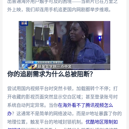
出普通海外用户触手可及的困境——当新片已在万里之
外上映，我们却连用手机追更国内网剧都举步维艰。
你的追剧需求为什么总被阻断？
尝试用国内视频平台时突然卡顿，加载圈转个不停；打
开收藏的影视页面突然显示空白区域；甚至登录账号时
系统自动判定异常。当你
在海外看不了腾讯视频怎么
办
？这通常不是简单的网络波动，而是IP地址暴露了你的
地理位置，触发平台的地域封锁机制。
优酷地区限制如