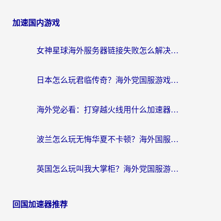
加速国内游戏
女神星球海外服务器链接失败怎么解决？海外党国服游戏加速避坑指南
日本怎么玩君临传奇？海外党国服游戏加速避坑指南（附菲律宾欧洲玩家实测）
海外党必看：打穿越火线用什么加速器？解决延迟卡顿，还能玩奇妙拼图世界和第五人格
波兰怎么玩无悔华夏不卡顿？海外国服游戏加速器终极指南（附征途2萤火突击解决方案）
英国怎么玩叫我大掌柜？海外党国服游戏加速避坑指南（附实测推荐）
回国加速器推荐