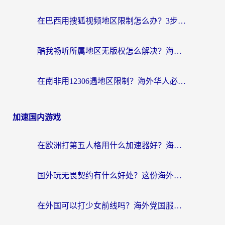
在巴西用搜狐视频地区限制怎么办？3步解决海外看国内剧的烦恼
酷我畅听所属地区无版权怎么解决？海外党必看的回国加速全攻略
在南非用12306遇地区限制？海外华人必看的回国加速全攻略（附B站芒果TV解锁技巧）
加速国内游戏
在欧洲打第五人格用什么加速器好？海外党亲测有效的国服游戏加速方案
国外玩无畏契约有什么好处？这份海外国服游戏加速指南帮你解决90%的卡顿问题
在外国可以打少女前线吗？海外党国服游戏畅玩终极指南（附避坑技巧）