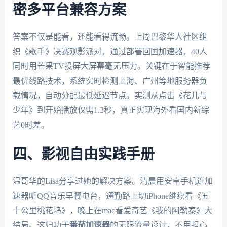
密多平台兼容方案
答案不仅是能看，还能看得流畅。上周巴黎华人社区组
织《歌手》决赛观影派对，通过部署回国加速器，40人
同时用芒果TV投屏大屏幕毫无压力。关键在于智能推荐
最优线路技术，系统实时检测上海、广州等地服务器负
载情况，自动分配最低延迟节点。实测从点击《花儿与
少年》到开始播放仅需1.3秒，真正实现海外看国内新综
艺0时差。
四、影视自由实践手册
温哥华的Lisa分享过她的解决方案。清晨用安卓手机连加
速器听QQ音乐早餐电台，通勤路上切iPhone继续看《五
十公里桃花坞》，晚上在mac看爱奇艺《我的阿勒泰》大
结局。这归功于
番茄加速器
的无限流量设计，不用担心