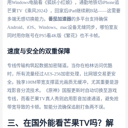
用Windows电脑看《狐妖小红娘》，通勤地铁切iPhone追
芒果TV《乘风2024》，回家后iPad继续刷B站——这需要
多端无感切换能力。
番茄加速器
的多平台支持确保
Android、iOS、Windows、mac设备无缝同步，哪怕室友
同时用你账号在PS5看4K版《繁花》也不卡帧。
速度与安全的双重保障
专线传输构筑起数据加密隧道。当你在柏林访问优酷
时，所有流量经过AES-256加密处理，比网银交易更安
全。独享100M带宽支撑蓝光画质无缓冲，尤其重要是游
戏影音分流技术。《原神》国服更新时自动切换至游戏
专线，而看芒果TV真人秀则启用影音加速通道，避免抢
带宽导致的卡顿。智能分流确保追剧打鱼两不误。
三、在国外能看芒果TV吗？解