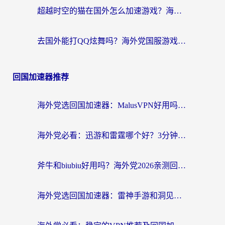
超越时空的猫在国外怎么加速游戏？海外玩家国服畅玩终极指南
去国外能打QQ炫舞吗？海外党国服游戏不卡顿的终极指南
回国加速器推荐
海外党选回国加速器：MalusVPN好用吗？和快帆VPN哪个好？附真实对比与避坑指南
海外党必看：迅游和雷霆哪个好？3分钟教你选对回国加速器，无缝刷国内剧玩手游
斧牛和biubiu好用吗？海外党2026亲测回国加速器指南，附番茄加速器深度体验
海外党选回国加速器：雷神手游和洞见哪个好？附iPhone免费VPN推荐及ChickCNUfunR实测