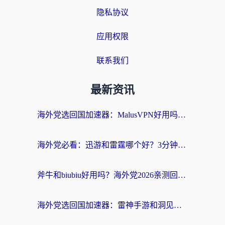
隐私协议
应用权限
联系我们
最新资讯
海外党选回国加速器：MalusVPN好用吗？和快帆VPN哪个好？附真实对比与避坑指南
海外党必看：迅游和雷霆哪个好？3分钟教你选对回国加速器，无缝刷国内剧玩手游
斧牛和biubiu好用吗？海外党2026亲测回国加速器指南，附番茄加速器深度体验
海外党选回国加速器：雷神手游和洞见哪个好？附iPhone免费VPN推荐及ChickCNUfunR实测