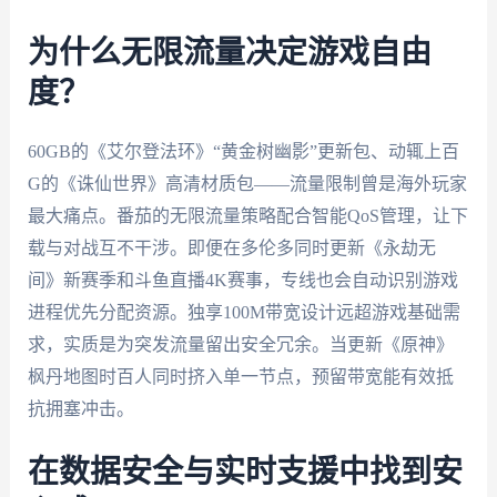
为什么无限流量决定游戏自由
度？
60GB的《艾尔登法环》“黄金树幽影”更新包、动辄上百
G的《诛仙世界》高清材质包——流量限制曾是海外玩家
最大痛点。番茄的无限流量策略配合智能QoS管理，让下
载与对战互不干涉。即便在多伦多同时更新《永劫无
间》新赛季和斗鱼直播4K赛事，专线也会自动识别游戏
进程优先分配资源。独享100M带宽设计远超游戏基础需
求，实质是为突发流量留出安全冗余。当更新《原神》
枫丹地图时百人同时挤入单一节点，预留带宽能有效抵
抗拥塞冲击。
在数据安全与实时支援中找到安