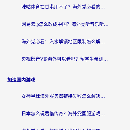
咪咕体育在香港用不了？海外党必看的回国加速器选择指南（附3个真实场景解决方案）
网易云ip怎么改成中国？海外党听音乐听书的无痛解决方案
海外党必看：汽水解锁地区限制怎么解除？3招解决国内影音&生活服务难题
央视影音VIP海外可以看吗？留学生亲测有效的回国加速器选择指南
加速国内游戏
女神星球海外服务器链接失败怎么解决？海外党国服游戏加速避坑指南
日本怎么玩君临传奇？海外党国服游戏加速避坑指南（附菲律宾欧洲玩家实测）