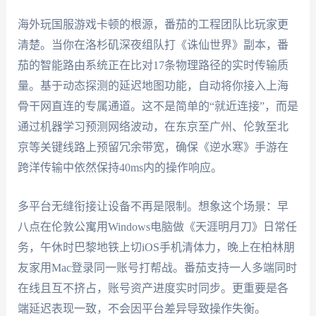
海外玩国服游戏卡顿的根源，番茄的工程团队比玩家更
清楚。当你在洛杉矶深夜组队打《诛仙世界》副本，番
茄的智能路由系统正在比对17条物理路径的实时传输质
量。基于动态探测的延迟地图功能，自动将你接入上海
骨干网直连的专属通道。这不是简单的“就近连接”，而是
通过机器学习预测网络波动，在东京至广州、伦敦至北
京等关键线路上预留冗余带宽，确保《逆水寒》手游在
跨洋传输中依然保持40ms内的操作响应。
多平台无缝衔接让设备不再是限制。想象这个场景：早
八点在伦敦公寓用Windows电脑做《天涯明月刀》日常任
务，午休时巴黎地铁上切iOS手机清体力，晚上在柏林朋
友家用Mac登录同一账号打帮战。番茄支持一人多端同时
在线且互不挤占，账号资产进度实时同步。更重要是各
端延迟表现一致，不会因平台差异导致操作失衡。