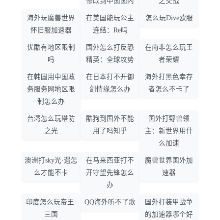
修改到中国国内
之交战
海外玩魔兽世界
在美国能玩公主
怎么玩Dive欧服
怀旧服加速器
连结：Re吗
优酷有地区限制
国外怎么打反恐
在南非怎么玩王
吗
精英：全球攻势
者荣耀
在韩国用中国政
在日本打不开御
海外打黑色幸存
务服务网地区限
剑情缘怎么办
者怎么不卡了
制怎么办
台湾怎么玩塔防
酷狗到国外不能
国外打野兽领
之光
用了吗知乎
主：新世界用什
么加速
澳洲打sky光·遇怎
在马来西亚打不
魔兽世界国外加
么才能不卡
开守望先锋怎么
速器
办
印度怎么玩帝王·
QQ海外听不了歌
国外打装甲战争
三国
的加速器哪个好