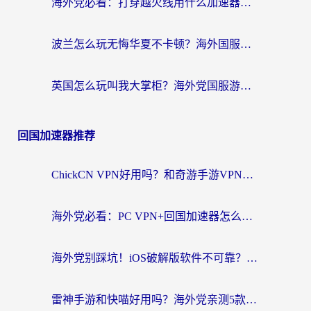
海外党必看：打穿越火线用什么加速器？解决延迟卡顿，还能玩奇妙拼图世界和第五人格
波兰怎么玩无悔华夏不卡顿？海外国服游戏加速器终极指南（附征途2萤火突击解决方案）
英国怎么玩叫我大掌柜？海外党国服游戏加速避坑指南（附实测推荐）
回国加速器推荐
ChickCN VPN好用吗？和奇游手游VPN对比哪个回国效果更好？海外党亲测实用指南
海外党必看：PC VPN+回国加速器怎么选？无缝访问国内资源全攻略
海外党别踩坑！iOS破解版软件不可靠？教你选对回国加速器无缝看国内资源
雷神手游和快喵好用吗？海外党亲测5款回国加速器，附斧牛Bling对比+微信视频号解决办法