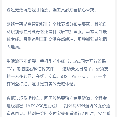
踩过无数坑后我才悟透，选工具必须看核心骨架：
网络骨架是否智能强壮？全球节点分布要够密，且能自
动识别你在刷爱奇艺还是打《原神》国服，动态切到最
优专线。否则追剧正到高潮突然缓冲，那种抓狂感能把
人逼疯。
生活流不能断裂！手机刷着小红书，iPad同步开着芒果
TV，电脑挂着微信传文件——这场景太日常了。必须支
持一人多端同时在线，安卓、iOS、Windows、mac一个
订阅全打通，这才是真实的无缝体验。
数据过境像运钞车。回国线路要独立专用隧道，全程金
融级加密（AES-256是底线），跟公共VPN混流的廉价通
道说再见。特别是登陆支付宝或查看银行APP时，安全感