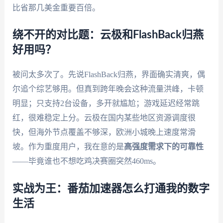
比省那几美金重要百倍。
绕不开的对比题：云极和FlashBack归燕
好用吗？
被问太多次了。先说FlashBack归燕，界面确实清爽，偶
尔追个综艺够用。但真到跨年晚会这种流量洪峰，卡顿
明显；只支持2台设备，多开就尴尬；游戏延迟经常跳
红，很难稳定上分。云极在国内某些地区资源调度很
快，但海外节点覆盖不够深，欧洲小城晚上速度常滑
坡。作为重度用户，我在意的是
高强度需求下的可靠性
——毕竟谁也不想吃鸡决赛圈突然460ms。
实战为王：番茄加速器怎么打通我的数字
生活