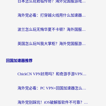
日本怎么玩君临传奇？海外党国服游戏加速避坑指南（附菲律宾欧洲玩家实测）
海外党必看：打穿越火线用什么加速器？解决延迟卡顿，还能玩奇妙拼图世界和第五人格
波兰怎么玩无悔华夏不卡顿？海外国服游戏加速器终极指南（附征途2萤火突击解决方案）
英国怎么玩叫我大掌柜？海外党国服游戏加速避坑指南（附实测推荐）
回国加速器推荐
ChickCN VPN好用吗？和奇游手游VPN对比哪个回国效果更好？海外党亲测实用指南
海外党必看：PC VPN+回国加速器怎么选？无缝访问国内资源全攻略
海外党别踩坑！iOS破解版软件不可靠？教你选对回国加速器无缝看国内资源