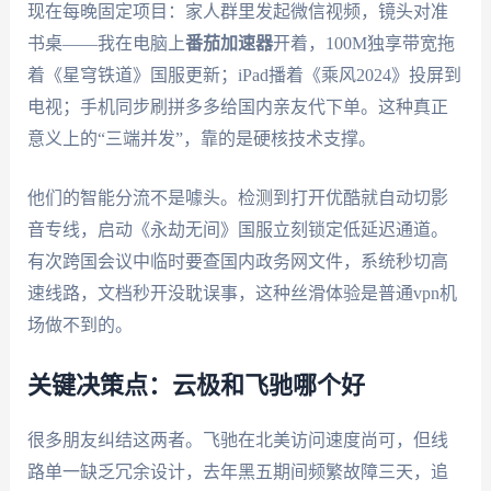
现在每晚固定项目：家人群里发起微信视频，镜头对准
书桌——我在电脑上
番茄加速器
开着，100M独享带宽拖
着《星穹铁道》国服更新；iPad播着《乘风2024》投屏到
电视；手机同步刷拼多多给国内亲友代下单。这种真正
意义上的“三端并发”，靠的是硬核技术支撑。
他们的智能分流不是噱头。检测到打开优酷就自动切影
音专线，启动《永劫无间》国服立刻锁定低延迟通道。
有次跨国会议中临时要查国内政务网文件，系统秒切高
速线路，文档秒开没耽误事，这种丝滑体验是普通vpn机
场做不到的。
关键决策点：云极和飞驰哪个好
很多朋友纠结这两者。飞驰在北美访问速度尚可，但线
路单一缺乏冗余设计，去年黑五期间频繁故障三天，追