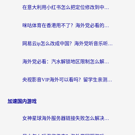
在意大利用小红书怎么把定位修改到中国国内？3个实用技巧+1个靠谱工具帮你搞定
咪咕体育在香港用不了？海外党必看的回国加速器选择指南（附3个真实场景解决方案）
网易云ip怎么改成中国？海外党听音乐听书的无痛解决方案
海外党必看：汽水解锁地区限制怎么解除？3招解决国内影音&生活服务难题
央视影音VIP海外可以看吗？留学生亲测有效的回国加速器选择指南
加速国内游戏
女神星球海外服务器链接失败怎么解决？海外党国服游戏加速避坑指南