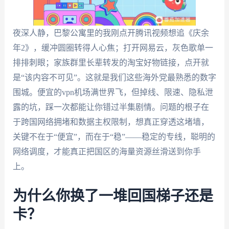
夜深人静，巴黎公寓里的我刚点开腾讯视频想追《庆余
年2》，缓冲圆圈转得人心焦；打开网易云，灰色歌单一
排排刺眼；家族群里长辈转发的淘宝好物链接，点开就
是“该内容不可见”。这就是我们这些海外党最熟悉的数字
围城。便宜的vpn机场满世界飞，但掉线、限速、隐私泄
露的坑，踩一次都能让你错过半集剧情。问题的根子在
于跨国网络拥堵和数据主权限制，想真正穿透这堵墙，
关键不在于“便宜”，而在于“稳”——稳定的专线，聪明的
网络调度，才能真正把国区的海量资源丝滑送到你手
上。
为什么你换了一堆回国梯子还是
卡？