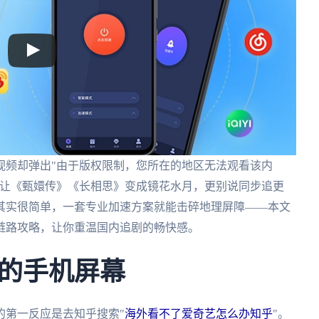
视频却弹出"由于版权限制，您所在的地区无法观看该内
墙让《甄嬛传》《长相思》变成镜花水月，更别说同步追更
其实很简单，一套专业加速方案就能击碎地理屏障——本文
链路攻略，让你重温国内追剧的畅快感。
的手机屏幕
的第一反应是去知乎搜索"
海外看不了爱奇艺怎么办知乎
"。