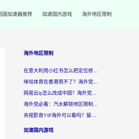
回国加速器推荐
加速国内游戏
海外地区限制
海外地区限制
在意大利用小红书怎么把定位修改到中国国内？3个实用技巧+1个靠谱工具帮你搞定
咪咕体育在香港用不了？海外党必看的回国加速器选择指南（附3个真实场景解决方案）
网易云ip怎么改成中国？海外党听音乐听书的无痛解决方案
海外党必看：汽水解锁地区限制怎么解除？3招解决国内影音&生活服务难题
央视影音VIP海外可以看吗？留学生亲测有效的回国加速器选择指南
加速国内游戏