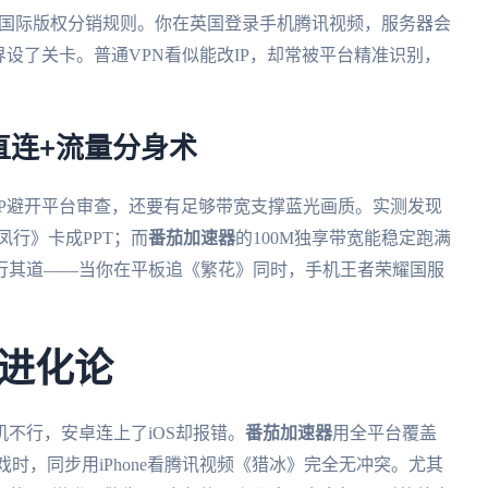
于国际版权分销规则。你在英国登录手机腾讯视频，服务器会
界设了关卡。普通VPN看似能改IP，却常被平台精准识别，
直连+流量分身术
P避开平台审查，还要有足够带宽支撑蓝光画质。实测发现
凤行》卡成PPT；而
番茄加速器
的100M独享带宽能稳定跑满
行其道——当你在平板追《繁花》同时，手机王者荣耀国服
进化论
不行，安卓连上了iOS却报错。
番茄加速器
用全平台覆盖
区游戏时，同步用iPhone看腾讯视频《猎冰》完全无冲突。尤其