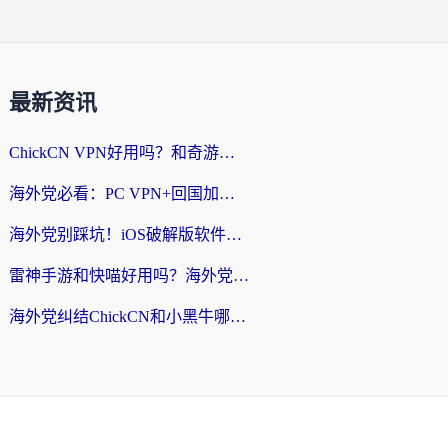
最新资讯
ChickCN VPN好用吗？和奇游手游VPN对比哪个回国效果更好？海外党亲测实用指南
海外党必看：PC VPN+回国加速器怎么选？无缝访问国内资源全攻略
海外党别踩坑！iOS破解版软件不可靠？教你选对回国加速器无缝看国内资源
雷神手游和快喵好用吗？海外党亲测5款回国加速器，附斧牛Bling对比+微信视频号解决办法
海外党纠结ChickCN和小黑牛哪个好？一篇帮你选对回国加速器的实用指南