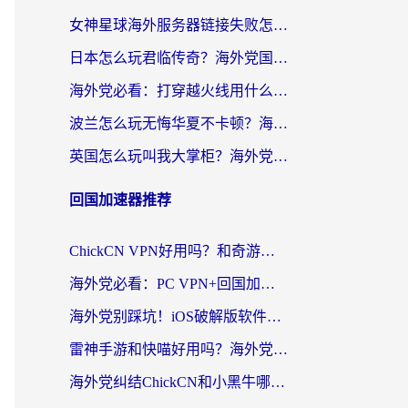
女神星球海外服务器链接失败怎么解决？海外党国服游戏加速避坑指南
日本怎么玩君临传奇？海外党国服游戏加速避坑指南（附菲律宾欧洲玩家实测）
海外党必看：打穿越火线用什么加速器？解决延迟卡顿，还能玩奇妙拼图世界和第五人格
波兰怎么玩无悔华夏不卡顿？海外国服游戏加速器终极指南（附征途2萤火突击解决方案）
英国怎么玩叫我大掌柜？海外党国服游戏加速避坑指南（附实测推荐）
回国加速器推荐
ChickCN VPN好用吗？和奇游手游VPN对比哪个回国效果更好？海外党亲测实用指南
海外党必看：PC VPN+回国加速器怎么选？无缝访问国内资源全攻略
海外党别踩坑！iOS破解版软件不可靠？教你选对回国加速器无缝看国内资源
雷神手游和快喵好用吗？海外党亲测5款回国加速器，附斧牛Bling对比+微信视频号解决办法
海外党纠结ChickCN和小黑牛哪个好？一篇帮你选对回国加速器的实用指南