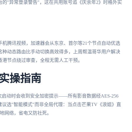
的"异常登录警告"，这在共用账号追《庆余年2》时格外实
手机腾讯视频，加速器会从东京、首尔等21个节点自动优选
这种动态路由比手动切换高效得多，上周帮温哥华用户解决
香港节点绕过审查，全程无需人工干预。
实操指南
次启动时会收到安全加密提示——所有影音数据经AES-256
建议选"智能模式"而非全局代理：当点击芒果TV《浪姐》直
本地网络，省电又防社死。