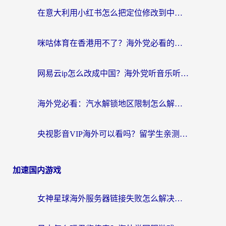
在意大利用小红书怎么把定位修改到中国国内？3个实用技巧+1个靠谱工具帮你搞定
咪咕体育在香港用不了？海外党必看的回国加速器选择指南（附3个真实场景解决方案）
网易云ip怎么改成中国？海外党听音乐听书的无痛解决方案
海外党必看：汽水解锁地区限制怎么解除？3招解决国内影音&生活服务难题
央视影音VIP海外可以看吗？留学生亲测有效的回国加速器选择指南
加速国内游戏
女神星球海外服务器链接失败怎么解决？海外党国服游戏加速避坑指南