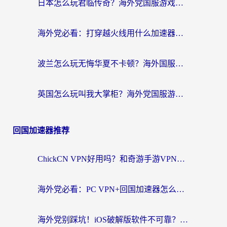
日本怎么玩君临传奇？海外党国服游戏加速避坑指南（附菲律宾欧洲玩家实测）
海外党必看：打穿越火线用什么加速器？解决延迟卡顿，还能玩奇妙拼图世界和第五人格
波兰怎么玩无悔华夏不卡顿？海外国服游戏加速器终极指南（附征途2萤火突击解决方案）
英国怎么玩叫我大掌柜？海外党国服游戏加速避坑指南（附实测推荐）
回国加速器推荐
ChickCN VPN好用吗？和奇游手游VPN对比哪个回国效果更好？海外党亲测实用指南
海外党必看：PC VPN+回国加速器怎么选？无缝访问国内资源全攻略
海外党别踩坑！iOS破解版软件不可靠？教你选对回国加速器无缝看国内资源