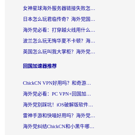
女神星球海外服务器链接失败怎么解决？海外党国服游戏加速避坑指南
日本怎么玩君临传奇？海外党国服游戏加速避坑指南（附菲律宾欧洲玩家实测）
海外党必看：打穿越火线用什么加速器？解决延迟卡顿，还能玩奇妙拼图世界和第五人格
波兰怎么玩无悔华夏不卡顿？海外国服游戏加速器终极指南（附征途2萤火突击解决方案）
英国怎么玩叫我大掌柜？海外党国服游戏加速避坑指南（附实测推荐）
回国加速器推荐
ChickCN VPN好用吗？和奇游手游VPN对比哪个回国效果更好？海外党亲测实用指南
海外党必看：PC VPN+回国加速器怎么选？无缝访问国内资源全攻略
海外党别踩坑！iOS破解版软件不可靠？教你选对回国加速器无缝看国内资源
雷神手游和快喵好用吗？海外党亲测5款回国加速器，附斧牛Bling对比+微信视频号解决办法
海外党纠结ChickCN和小黑牛哪个好？一篇帮你选对回国加速器的实用指南