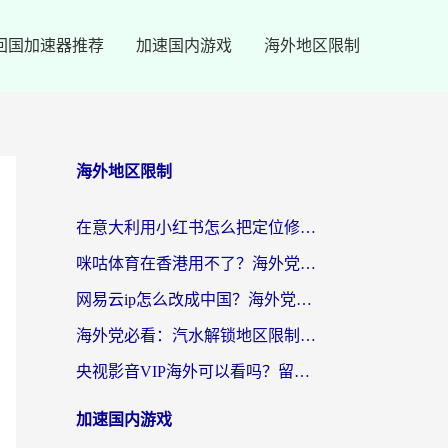
回国加速器推荐
加速国内游戏
海外地区限制
海外地区限制
在意大利用小红书怎么把定位修改到中国国内？3个实用技巧+1个靠谱工具帮你搞定
咪咕体育在香港用不了？海外党必看的回国加速器选择指南（附3个真实场景解决方案）
网易云ip怎么改成中国？海外党听音乐听书的无痛解决方案
海外党必看：汽水解锁地区限制怎么解除？3招解决国内影音&生活服务难题
央视影音VIP海外可以看吗？留学生亲测有效的回国加速器选择指南
加速国内游戏