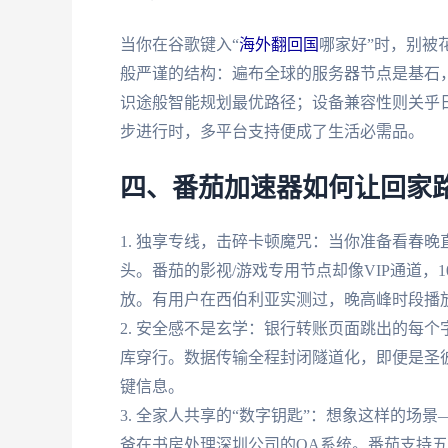
当你在谷歌键入“
海外翻回国
哪家好”时，别被
般严谨的结构：遍布全球的服务器节点是基石
识途般智能规划最优路径；设备兼容性则关乎
步进行时，多平台支持便成了生活必需品。
四、番茄加速器如何让回家
1. 独享专线，击碎卡顿魔咒：当你准备看春
头。番茄的影视/游戏专用节点却像VIP通道，
放。有用户在西伯利亚实测过，晚高峰时段播放
2. 安全感不是玄学：银行转账页面跳出的每
库穿行。数据传输全程封闭隧道化，即便是圣彼
键信息。
3. 全家人共享的“数字钥匙”：想象这样的
爸在书房处理深圳公司的OA系统。番茄支持