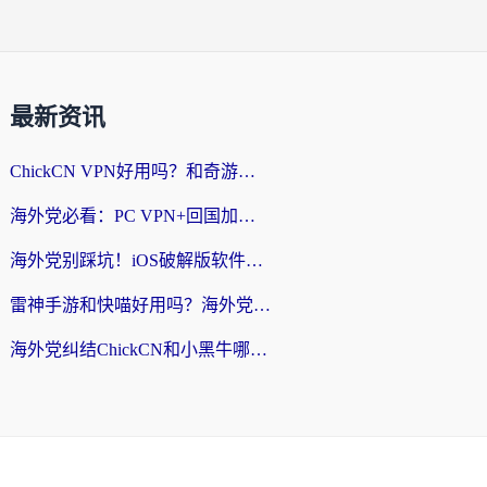
最新资讯
ChickCN VPN好用吗？和奇游手游VPN对比哪个回国效果更好？海外党亲测实用指南
海外党必看：PC VPN+回国加速器怎么选？无缝访问国内资源全攻略
海外党别踩坑！iOS破解版软件不可靠？教你选对回国加速器无缝看国内资源
雷神手游和快喵好用吗？海外党亲测5款回国加速器，附斧牛Bling对比+微信视频号解决办法
海外党纠结ChickCN和小黑牛哪个好？一篇帮你选对回国加速器的实用指南