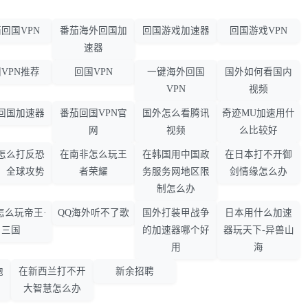
回国VPN
番茄海外回国加
回国游戏加速器
回国游戏VPN
速器
VPN推荐
回国VPN
一键海外回国
国外如何看国内
VPN
视频
回国加速器
番茄回国VPN官
国外怎么看腾讯
奇迹MU加速用什
网
视频
么比较好
怎么打反恐
在南非怎么玩王
在韩国用中国政
在日本打不开御
：全球攻势
者荣耀
务服务网地区限
剑情缘怎么办
制怎么办
怎么玩帝王·
QQ海外听不了歌
国外打装甲战争
日本用什么加速
三国
的加速器哪个好
器玩天下-异兽山
用
海
胞
在新西兰打不开
新余招聘
大智慧怎么办