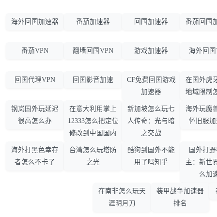
海外回国加速器
番茄加速器
回国加速器
番茄回国
番茄VPN
翻墙回国VPN
游戏加速器
海外回国
回国代理VPN
回国影音加速
CF免费回国游戏
在国外虎
加速器
地域限制
钢岚国外玩延迟
在意大利用掌上
新加坡怎么玩七
海外玩魔
很高怎么办
12333怎么把定位
人传奇：光与暗
怀旧服加
修改到中国国内
之交战
海外打黑色幸存
台湾怎么玩塔防
酷狗到国外不能
国外打野
者怎么不卡了
之光
用了吗知乎
主：新世
么加
在南非怎么玩天
装甲战争加速器
涯明月刀
排名