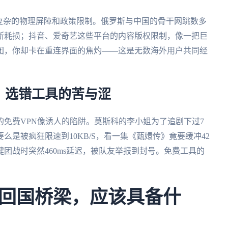
复杂的物理屏障和政策限制。俄罗斯与中国的骨干网跳数多
断耗损；抖音、爱奇艺这些平台的内容版权限制，像一把巨
团，你却卡在重连界面的焦灼——这是无数海外用户共同经
：选错工具的苦与涩
的免费VPN像诱人的陷阱。莫斯科的李小姐为了追剧下过7
是被疯狂限速到10KB/S，看一集《甄嬛传》竟要缓冲42
团战时突然460ms延迟，被队友举报到封号。免费工具的
回国桥梁，应该具备什