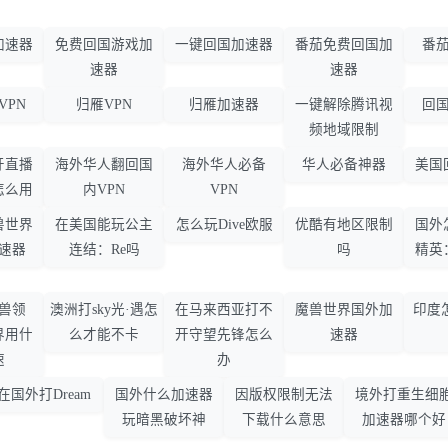
加速器
免费回国游戏加
一键回国加速器
番茄免费回国加
番茄
速器
速器
VPN
归雁VPN
归雁加速器
一键解除腾讯视
回国
频地域限制
牙直播
海外华人翻回国
海外华人必备
华人必备神器
美国
怎么用
内VPN
VPN
兽世界
在美国能玩公主
怎么玩Dive欧服
优酷有地区限制
国外
速器
连结：Re吗
吗
精英
兽领
澳洲打sky光·遇怎
在马来西亚打不
魔兽世界国外加
印度
界用什
么才能不卡
开守望先锋怎么
速器
速
办
在国外打Dream
国外什么加速器
因版权限制无法
境外打重生细
玩暗黑破坏神
下载什么意思
加速器哪个好