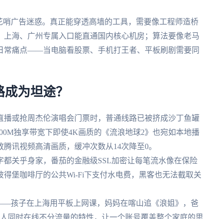
花哨广告迷惑。真正能穿透高墙的工具，需要像工程师造桥
，上海、广州专属入口能直通国内核心机房；算法要像老马
日常痛点——当电脑看股票、手机打王者、平板刷剧需要同
路成为坦途？
晚直播或抢周杰伦演唱会门票时，普通线路已被挤成沙丁鱼罐
100M独享带宽下即使4K画质的《流浪地球2》也宛如本地播
腾讯视频高清画质，缓冲次数从14次降至0。
个字都关乎身家，番茄的金融级SSL加密让每笔流水像在保险
得堡咖啡厅的公共Wi-Fi下支付水电费，黑客也无法截取关
场景——孩子在上海用平板上网课，妈妈在喀山追《浪姐》，爸
五人同时在线不分流量的特性，让一个账号覆盖整个家庭的思