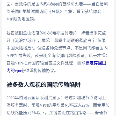
回。更致命的是国内影视app的智能防火墙——当它检测
到美国IP地址试图访问《狂飙》全集，瞬间就给你套上
VIP限免地区锁。
我曾被旧金山酒店的小米电视逼到墙角：捧着爆米花点
开《流浪地球2》，屏幕上却跳出刺眼的蓝底白字"仅限
中国大陆播放"。试遍各种免费节点，不是网飞能看国内
APP加载失败，就是刷个淘宝弹出风险验证。后来才懂：
普通VPN把跨国传输当普通文件处理，而能
稳定穿回国
内的vpn
必须重构传输协议。
被多数人忽视的国际传输陷阱
2023年腾讯云国际版测试显示：通过新加坡节点访问上
海服务器时，常规VPN的平均丢包率高达22%，而专用加
速线路能压到3%以下。关键差距在路由策略——普通节