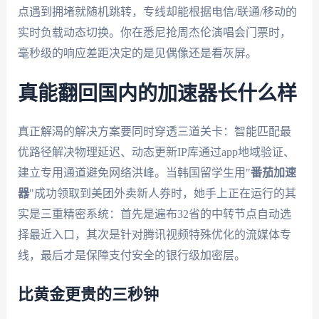
点遇到拥堵就随机跳转，专线却能根据电信/联通/移动的
实时负载动态切换。你在悉尼抢周杰伦演唱会门票时，
毫秒级的响应差距决定的是见偶像还是看灰屏。
真能翻回国内的加速器长什么样
真正解渴的解决方案要同时穿透三道关卡：智能匹配最
优路径解决物理延迟、动态更新IP库通过app地域验证、
建立专用通道避免网络洪峰。当韩国留学生用"
番茄加速
器
"成功领取到美团外卖新人券时，她手上正在运行的其
实是三重精密系统：首先是遍布32省的中转节点自动选
择最近入口，其次是针对腾讯视频特殊优化的流媒体专
线，最后才是保障支付安全的银行级加密层。
比黄金更贵的三秒钟