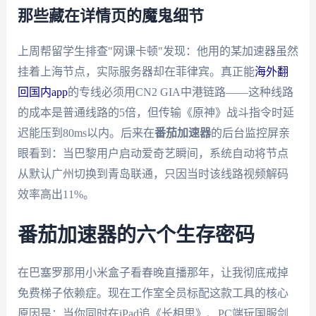
那些藏在详情页的魔鬼细节
上周帮留学生排查"网课卡顿"发现：他用的某加速器虽然
挂着上海节点，实际服务器却在菲律宾。真正能
海外翻
回国内app
的专线必须用CN2 GIA中港链路——这种线路
的成本是普通线路的5倍，但传输《原神》战斗指令时延
迟能压到80ms以内。后来在
番茄加速器
的后台监控屏亲
眼看到：当巴黎用户启动爱奇艺瞬间，系统自动将节点
从默认广州切换到青岛联通，只因当时该线路视频解码
效率高出11%。
番茄加速器的六个生存密码
在巴塞罗那用小米盒子看春晚直播那年，让我彻底戒掉
免费梯子依赖症。现在工作室全员标配这款工具的核心
原因是：当你同时在iPad追《长相思》、PC端玩国服剑