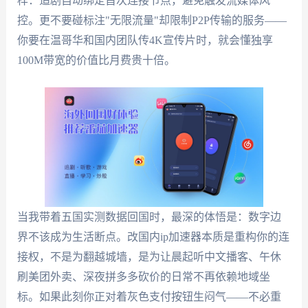
样：追剧自动绑定首次连接节点，避免触发流媒体风
控。更不要碰标注"无限流量"却限制P2P传输的服务——
你要在温哥华和国内团队传4K宣传片时，就会懂独享
100M带宽的价值比月费贵十倍。
当我带着五国实测数据回国时，最深的体悟是：数字边
界不该成为生活断点。改国内ip加速器本质是重构你的连
接权，不是为翻越城墙，是为让晨起听中文播客、午休
刷美团外卖、深夜拼多多砍价的日常不再依赖地域坐
标。如果此刻你正对着灰色支付按钮生闷气——不必重