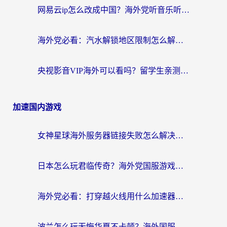
网易云ip怎么改成中国？海外党听音乐听书的无痛解决方案
海外党必看：汽水解锁地区限制怎么解除？3招解决国内影音&生活服务难题
央视影音VIP海外可以看吗？留学生亲测有效的回国加速器选择指南
加速国内游戏
女神星球海外服务器链接失败怎么解决？海外党国服游戏加速避坑指南
日本怎么玩君临传奇？海外党国服游戏加速避坑指南（附菲律宾欧洲玩家实测）
海外党必看：打穿越火线用什么加速器？解决延迟卡顿，还能玩奇妙拼图世界和第五人格
波兰怎么玩无悔华夏不卡顿？海外国服游戏加速器终极指南（附征途2萤火突击解决方案）