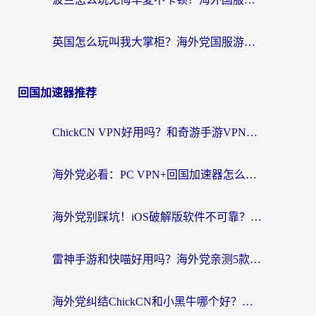
英国怎么玩叫我大掌柜？海外党国服游戏加速避坑指南（附实测推荐）
回国加速器推荐
ChickCN VPN好用吗？和奇游手游VPN对比哪个回国效果更好？海外党亲测实用指南
海外党必看：PC VPN+回国加速器怎么选？无缝访问国内资源全攻略
海外党别踩坑！iOS破解版软件不可靠？教你选对回国加速器无缝看国内资源
雷神手游和快喵好用吗？海外党亲测5款回国加速器，附斧牛Bling对比+微信视频号解决办法
海外党纠结ChickCN和小黑牛哪个好？一篇帮你选对回国加速器的实用指南