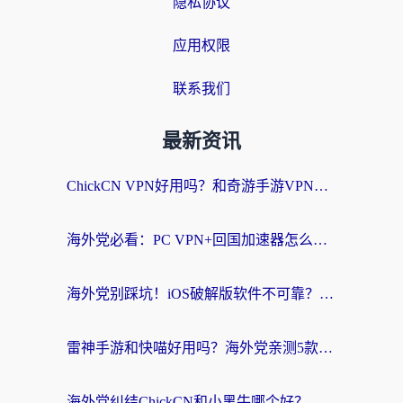
隐私协议
应用权限
联系我们
最新资讯
ChickCN VPN好用吗？和奇游手游VPN对比哪个回国效果更好？海外党亲测实用指南
海外党必看：PC VPN+回国加速器怎么选？无缝访问国内资源全攻略
海外党别踩坑！iOS破解版软件不可靠？教你选对回国加速器无缝看国内资源
雷神手游和快喵好用吗？海外党亲测5款回国加速器，附斧牛Bling对比+微信视频号解决办法
海外党纠结ChickCN和小黑牛哪个好？一篇帮你选对回国加速器的实用指南