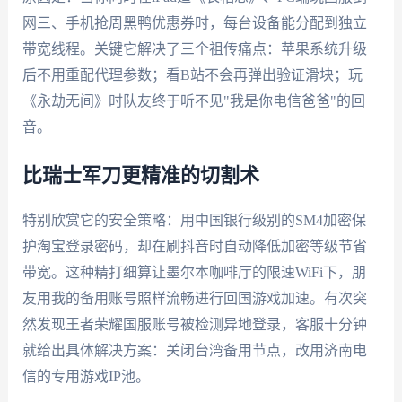
网三、手机抢周黑鸭优惠券时，每台设备能分配到独立
带宽线程。关键它解决了三个祖传痛点：苹果系统升级
后不用重配代理参数；看B站不会再弹出验证滑块；玩
《永劫无间》时队友终于听不见"我是你电信爸爸"的回
音。
比瑞士军刀更精准的切割术
特别欣赏它的安全策略：用中国银行级别的SM4加密保
护淘宝登录密码，却在刷抖音时自动降低加密等级节省
带宽。这种精打细算让墨尔本咖啡厅的限速WiFi下，朋
友用我的备用账号照样流畅进行回国游戏加速。有次突
然发现王者荣耀国服账号被检测异地登录，客服十分钟
就给出具体解决方案：关闭台湾备用节点，改用济南电
信的专用游戏IP池。