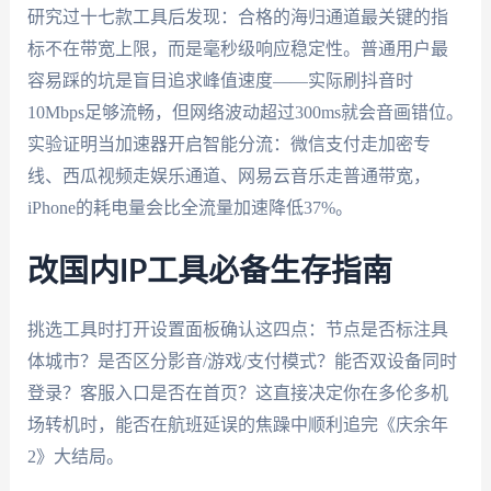
研究过十七款工具后发现：合格的海归通道最关键的指
标不在带宽上限，而是毫秒级响应稳定性。普通用户最
容易踩的坑是盲目追求峰值速度——实际刷抖音时
10Mbps足够流畅，但网络波动超过300ms就会音画错位。
实验证明当加速器开启智能分流：微信支付走加密专
线、西瓜视频走娱乐通道、网易云音乐走普通带宽，
iPhone的耗电量会比全流量加速降低37%。
改国内IP工具必备生存指南
挑选工具时打开设置面板确认这四点：节点是否标注具
体城市？是否区分影音/游戏/支付模式？能否双设备同时
登录？客服入口是否在首页？这直接决定你在多伦多机
场转机时，能否在航班延误的焦躁中顺利追完《庆余年
2》大结局。