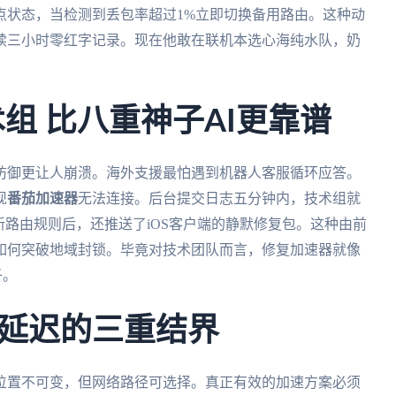
点状态，当检测到丢包率超过1%立即切换备用路由。这种动
续三小时零红字记录。现在他敢在联机本选心海纯水队，奶
术组 比八重神子AI更靠谱
防御更让人崩溃。海外支援最怕遇到机器人客服循环应答。
现
番茄加速器
无法连接。后台提交日志五分钟内，技术组就
新路由规则后，还推送了iOS客户端的静默修复包。这种由前
如何突破地域封锁。毕竟对技术团队而言，修复加速器就像
子。
延迟的三重结界
位置不可变，但网络路径可选择。真正有效的加速方案必须