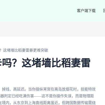
客户端下载
？这堵墙比稻妻雷暴更难突破
卡吗？这堵墙比稻妻雷
、掉线、高延迟。当你操纵宵宫在离岛放烟花时，技能特效
务器判定已经吃满伤害——这不是你操作失误，而是物理距
在境内，从东京到上海直线距离虽近，但跨国数据传输需绕