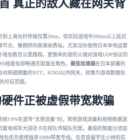
首 真正的敌人藏在网关背
上海光纤传输仅需20ms，但实际游戏中200ms以上延迟
换节点，像拥挤的高速收费站。尤其当你使用日本本地运营
外增加数百公里路程。更致命的是防火墙对游戏UDP协议的
SS技能包却畅通无阻直击角色。
番茄加速器
在日本部署的
动规避拥塞的NTT、KDDI公共网关，就像为游戏数据包
s内的可玩范围。
的硬件正被虚假带宽欺骗
统VPN在宣传“无限流量”时，常把游戏流量和视频数据混
的雷电将军大招还卡在排队传输队列里。番茄的智能分流技
戏包优先使用独享100M带宽专线。在奈良留学生小林的实