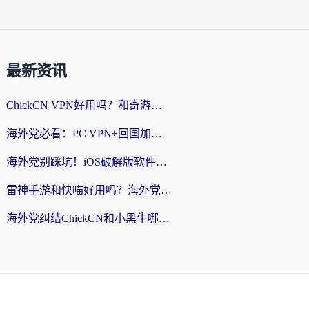
最新资讯
ChickCN VPN好用吗？和奇游手游VPN对比哪个回国效果更好？海外党亲测实用指南
海外党必看：PC VPN+回国加速器怎么选？无缝访问国内资源全攻略
海外党别踩坑！iOS破解版软件不可靠？教你选对回国加速器无缝看国内资源
雷神手游和快喵好用吗？海外党亲测5款回国加速器，附斧牛Bling对比+微信视频号解决办法
海外党纠结ChickCN和小黑牛哪个好？一篇帮你选对回国加速器的实用指南