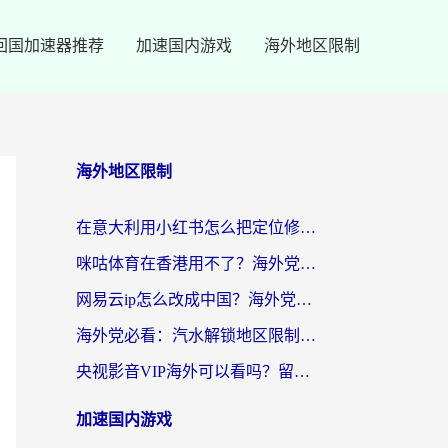
回国加速器推荐
加速国内游戏
海外地区限制
海外地区限制
在意大利用小红书怎么把定位修改到中国国内？3个实用技巧+1个靠谱工具帮你搞定
咪咕体育在香港用不了？海外党必看的回国加速器选择指南（附3个真实场景解决方案）
网易云ip怎么改成中国？海外党听音乐听书的无痛解决方案
海外党必看：汽水解锁地区限制怎么解除？3招解决国内影音&生活服务难题
央视影音VIP海外可以看吗？留学生亲测有效的回国加速器选择指南
加速国内游戏