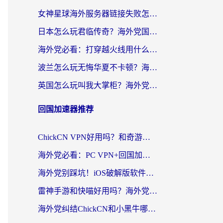
女神星球海外服务器链接失败怎么解决？海外党国服游戏加速避坑指南
日本怎么玩君临传奇？海外党国服游戏加速避坑指南（附菲律宾欧洲玩家实测）
海外党必看：打穿越火线用什么加速器？解决延迟卡顿，还能玩奇妙拼图世界和第五人格
波兰怎么玩无悔华夏不卡顿？海外国服游戏加速器终极指南（附征途2萤火突击解决方案）
英国怎么玩叫我大掌柜？海外党国服游戏加速避坑指南（附实测推荐）
回国加速器推荐
ChickCN VPN好用吗？和奇游手游VPN对比哪个回国效果更好？海外党亲测实用指南
海外党必看：PC VPN+回国加速器怎么选？无缝访问国内资源全攻略
海外党别踩坑！iOS破解版软件不可靠？教你选对回国加速器无缝看国内资源
雷神手游和快喵好用吗？海外党亲测5款回国加速器，附斧牛Bling对比+微信视频号解决办法
海外党纠结ChickCN和小黑牛哪个好？一篇帮你选对回国加速器的实用指南