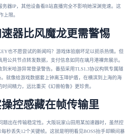
务器IP，其他设备看B站直播完全不影响她深渊竞速。这
操作上限。
加速器比风魔龙更需警惕
KEY也不愿尝试的新闻吗？游戏体验崩坏足以扼杀热情。但
具用公共节点转发数据，支付信息如同在璃月港裸奔展示。
到米哈游异常登录警告。番茄采用TLS1.3协议构筑专属隧
的设备。就像给游戏数据套上钟离玉璋护盾，在横滨到上海的海
的时间精力，远比重买《幻兽帕鲁》更珍贵。
实操控感藏在帧传输里
？问题出在传输稳定性。大阪玩家山田用某加速器时，虽然控
抓包显示每秒丢失12个关键帧。这就是明明看见BOSS抬手却瞬间暴