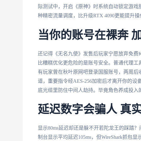
际测试中，开启《原神》时系统自动锁定游戏服
种精密流量调度，比升级RTX 4090更能提升
当你的账号在裸奔 
还记得《无名九使》发售后玩家宁愿放弃免费
比糟糕优化更危险的是账号安全。普通代理工
有玩家曾在秋叶原网吧登录国服账号，两周后收
道，重要指令经AES-256加密后才离开你
底光缆里防住中间人劫持。毕竟角色养成投入
延迟数字会骗人 真
显示80ms延迟却还是躲不开若陀龙王的踩踏
制台显示平均延迟105ms，但WireShark