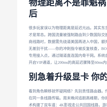
物理距离不是罪魁祸
后
很多玩家误以为物理距离是延迟元凶。其实东京到
才是常态。跨国流量被强制路由到少数国际交
商线路时，数据需先绕道美国再进入中国，额
无差别干扰——你的冲刺指令被反复核查，BO
专用接入点，通过隧道直连国内骨干网。系统自
开启VIP通道，让200ms的高延迟骤降至60m
别急着升级显卡 你
看到角色瞬移就怀疑网络？先别责怪路由器。传
在同一条线路传输。周末晚间追剧高峰期，你
术构建了双车道：4K影视走公共回国线路，游