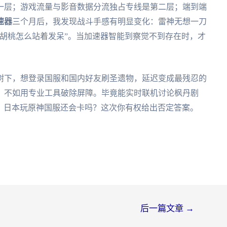
一层；游戏流量与影音数据分流独占专线是第二层；端到端
速器
三个月后，我发现战斗手感有明显变化：雷神无想一刀
胡桃怎么站着发呆”。当加速器智能到察觉不到存在时，才
树下，想登录国服和国内好友刷圣遗物，延迟变成最残忍的
，不如用专业工具破除屏障。毕竟能实时联机讨论枫丹剧
温暖。日本玩原神国服还会卡吗？这次你有权给出否定答案。
后一篇文章
→