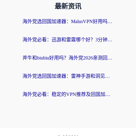
最新资讯
海外党选回国加速器：MalusVPN好用吗？和快帆VPN哪个好？附真实对比与避坑指南
海外党必看：迅游和雷霆哪个好？3分钟教你选对回国加速器，无缝刷国内剧玩手游
斧牛和biubiu好用吗？海外党2026亲测回国加速器指南，附番茄加速器深度体验
海外党选回国加速器：雷神手游和洞见哪个好？附iPhone免费VPN推荐及ChickCNUfunR实测
海外党必看：稳定的VPN推荐及回国加速器选择全攻略——告别地域限制，轻松刷国内资源