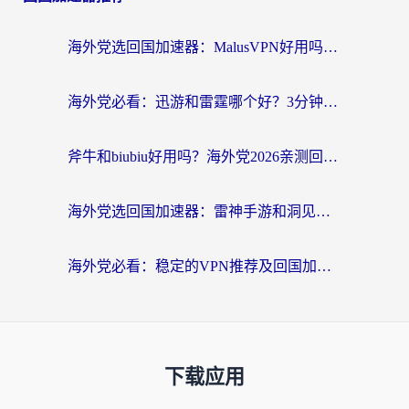
海外党选回国加速器：MalusVPN好用吗？和快帆VPN哪个好？附真实对比与避坑指南
海外党必看：迅游和雷霆哪个好？3分钟教你选对回国加速器，无缝刷国内剧玩手游
斧牛和biubiu好用吗？海外党2026亲测回国加速器指南，附番茄加速器深度体验
海外党选回国加速器：雷神手游和洞见哪个好？附iPhone免费VPN推荐及ChickCNUfunR实测
海外党必看：稳定的VPN推荐及回国加速器选择全攻略——告别地域限制，轻松刷国内资源
下载应用