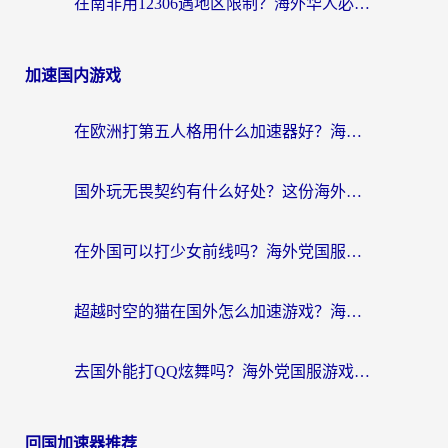
在南非用12306遇地区限制？海外华人必看的回国加速全攻略（附B站芒果TV解锁技巧）
加速国内游戏
在欧洲打第五人格用什么加速器好？海外党亲测有效的国服游戏加速方案
国外玩无畏契约有什么好处？这份海外国服游戏加速指南帮你解决90%的卡顿问题
在外国可以打少女前线吗？海外党国服游戏畅玩终极指南（附避坑技巧）
超越时空的猫在国外怎么加速游戏？海外玩家国服畅玩终极指南
去国外能打QQ炫舞吗？海外党国服游戏不卡顿的终极指南
回国加速器推荐