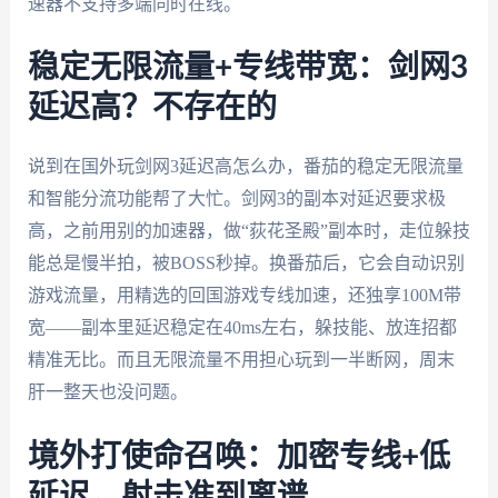
速器不支持多端同时在线。
稳定无限流量+专线带宽：剑网3
延迟高？不存在的
说到在国外玩剑网3延迟高怎么办，番茄的稳定无限流量
和智能分流功能帮了大忙。剑网3的副本对延迟要求极
高，之前用别的加速器，做“荻花圣殿”副本时，走位躲技
能总是慢半拍，被BOSS秒掉。换番茄后，它会自动识别
游戏流量，用精选的回国游戏专线加速，还独享100M带
宽——副本里延迟稳定在40ms左右，躲技能、放连招都
精准无比。而且无限流量不用担心玩到一半断网，周末
肝一整天也没问题。
境外打使命召唤：加密专线+低
延迟，射击准到离谱