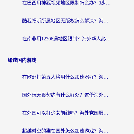
在巴西用搜狐视频地区限制怎么办？3步解决海外看国内剧的烦恼
酷我畅听所属地区无版权怎么解决？海外党必看的回国加速全攻略
在南非用12306遇地区限制？海外华人必看的回国加速全攻略（附B站芒果TV解锁技巧）
加速国内游戏
在欧洲打第五人格用什么加速器好？海外党亲测有效的国服游戏加速方案
国外玩无畏契约有什么好处？这份海外国服游戏加速指南帮你解决90%的卡顿问题
在外国可以打少女前线吗？海外党国服游戏畅玩终极指南（附避坑技巧）
超越时空的猫在国外怎么加速游戏？海外玩家国服畅玩终极指南