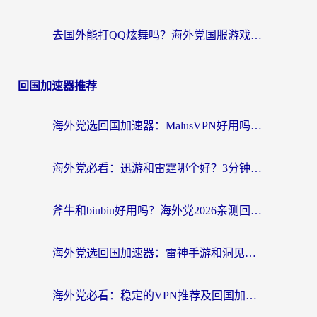
去国外能打QQ炫舞吗？海外党国服游戏不卡顿的终极指南
回国加速器推荐
海外党选回国加速器：MalusVPN好用吗？和快帆VPN哪个好？附真实对比与避坑指南
海外党必看：迅游和雷霆哪个好？3分钟教你选对回国加速器，无缝刷国内剧玩手游
斧牛和biubiu好用吗？海外党2026亲测回国加速器指南，附番茄加速器深度体验
海外党选回国加速器：雷神手游和洞见哪个好？附iPhone免费VPN推荐及ChickCNUfunR实测
海外党必看：稳定的VPN推荐及回国加速器选择全攻略——告别地域限制，轻松刷国内资源