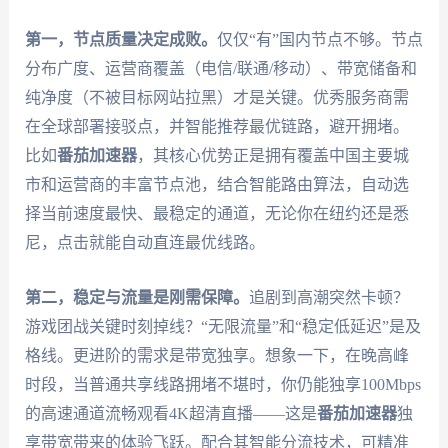
第一，节点质量决定成败。
仅仅“有”国内节点不够。节点
分布广度、运营商覆盖（电信/联通/移动）、带宽储备和
纯净度（不被目标网站拉黑）才是关键。优秀服务商需
在全球部署接驳点，并智能推荐最优链路，避开拥堵。
比如
番茄加速器
，其核心优势正是拥有覆盖中国主要城
市和运营商的丰富节点池，结合智能路由算法，自动选
择当前速度最快、最稳定的通道，无论你在纽约还是悉
尼，点击就能自动直连最优线路。
第二，稳定与流量是刚需保障。
追剧到高潮突然卡顿？
游戏团战关键时刻掉线？“无限流量”和“稳定低延迟”是及
格线。更进阶的需求是带宽独享。想象一下，在晚高峰
时段，当普通共享线路拥堵不堪时，你仍能独享100Mbps
的高速通道流畅观看4K超清直播——这是
番茄加速器
独
享带宽带来的体验飞跃。配合其智能分流技术，可精准