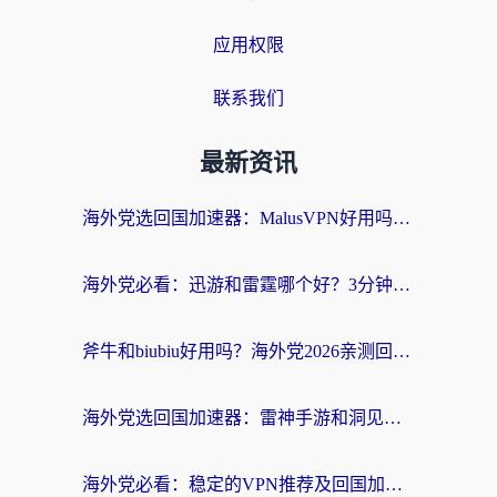
应用权限
联系我们
最新资讯
海外党选回国加速器：MalusVPN好用吗？和快帆VPN哪个好？附真实对比与避坑指南
海外党必看：迅游和雷霆哪个好？3分钟教你选对回国加速器，无缝刷国内剧玩手游
斧牛和biubiu好用吗？海外党2026亲测回国加速器指南，附番茄加速器深度体验
海外党选回国加速器：雷神手游和洞见哪个好？附iPhone免费VPN推荐及ChickCNUfunR实测
海外党必看：稳定的VPN推荐及回国加速器选择全攻略——告别地域限制，轻松刷国内资源