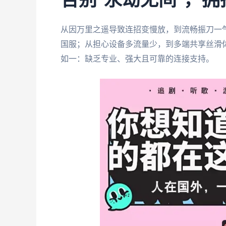
告别“永劫无间”，
从因万里之遥导致连招变慢放，到流畅振刀一
国服；从担心设备多流量少，到多端共享丝滑体
如一：缺乏专业、强大且可靠的连接支持。