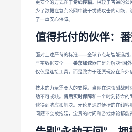
更安全的方式在于
专线传输
。相较于普通的公
少了数据在复杂公网中被干扰或攻击的可能，
了一重安心保障。
值得托付的伙伴：番
面对上述严苛的标准——全球节点与智能选线
严密数据安全——
番茄加速器
正是为解决“
国外
仅仅是连接工具，而是致力于还原玩家在海外
技术的力量需要人的支撑。当你在深夜酣战时
助不可或缺。
售后实时保障
和一个时刻待命的
速得到响应和解决。无论是通过便捷的在线客
问题不会被拖延，宝贵的时间和游戏体验都能