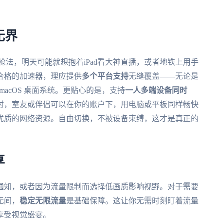
无界
苦练枪法，明天可能就想抱着iPad看大神直播，或者地铁上用手
合格的加速器，理应提供
多个平台支持
无缝覆盖——无论是
ws、macOS 桌面系统。更贴心的是，支持
一人多端设备同时
时，室友或伴侣可以在你的账户下，用电脑或平板同样畅快
优质的网络资源。自由切换，不被设备束缚，这才是真正的
享
通知，或者因为流量限制而选择低画质影响视野。对于需要
无间，
稳定无限流量
是基础保障。这让你无需时刻盯着流量
享受视觉盛宴。