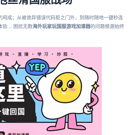
拥抱丝滑国服战场
气呵成；从被诡异错误代码拒之门外，到随时随地一键秒连
验… 困扰无数
海外玩家玩国服游戏加速器
的问题根源始终