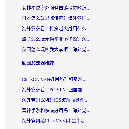
女神星球海外服务器链接失败怎么解决？海外党国服游戏加速避坑指南
日本怎么玩君临传奇？海外党国服游戏加速避坑指南（附菲律宾欧洲玩家实测）
海外党必看：打穿越火线用什么加速器？解决延迟卡顿，还能玩奇妙拼图世界和第五人格
波兰怎么玩无悔华夏不卡顿？海外国服游戏加速器终极指南（附征途2萤火突击解决方案）
英国怎么玩叫我大掌柜？海外党国服游戏加速避坑指南（附实测推荐）
回国加速器推荐
ChickCN VPN好用吗？和奇游手游VPN对比哪个回国效果更好？海外党亲测实用指南
海外党必看：PC VPN+回国加速器怎么选？无缝访问国内资源全攻略
海外党别踩坑！iOS破解版软件不可靠？教你选对回国加速器无缝看国内资源
雷神手游和快喵好用吗？海外党亲测5款回国加速器，附斧牛Bling对比+微信视频号解决办法
海外党纠结ChickCN和小黑牛哪个好？一篇帮你选对回国加速器的实用指南