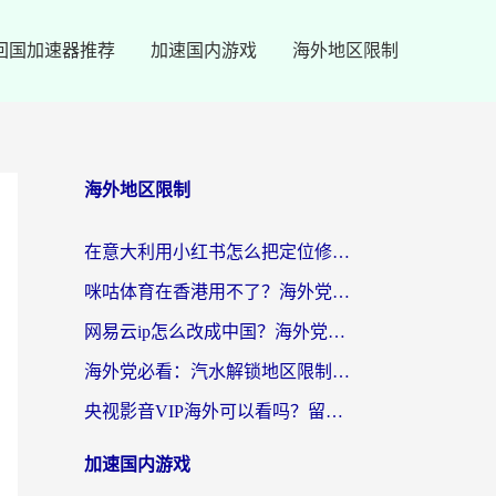
回国加速器推荐
加速国内游戏
海外地区限制
海外地区限制
在意大利用小红书怎么把定位修改到中国国内？3个实用技巧+1个靠谱工具帮你搞定
咪咕体育在香港用不了？海外党必看的回国加速器选择指南（附3个真实场景解决方案）
网易云ip怎么改成中国？海外党听音乐听书的无痛解决方案
海外党必看：汽水解锁地区限制怎么解除？3招解决国内影音&生活服务难题
央视影音VIP海外可以看吗？留学生亲测有效的回国加速器选择指南
加速国内游戏