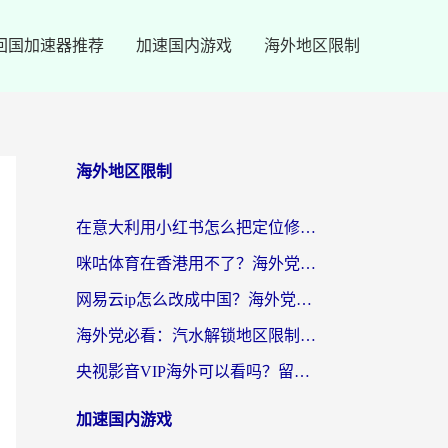
回国加速器推荐
加速国内游戏
海外地区限制
海外地区限制
在意大利用小红书怎么把定位修改到中国国内？3个实用技巧+1个靠谱工具帮你搞定
咪咕体育在香港用不了？海外党必看的回国加速器选择指南（附3个真实场景解决方案）
网易云ip怎么改成中国？海外党听音乐听书的无痛解决方案
海外党必看：汽水解锁地区限制怎么解除？3招解决国内影音&生活服务难题
央视影音VIP海外可以看吗？留学生亲测有效的回国加速器选择指南
加速国内游戏