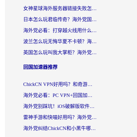
女神星球海外服务器链接失败怎么解决？海外党国服游戏加速避坑指南
日本怎么玩君临传奇？海外党国服游戏加速避坑指南（附菲律宾欧洲玩家实测）
海外党必看：打穿越火线用什么加速器？解决延迟卡顿，还能玩奇妙拼图世界和第五人格
波兰怎么玩无悔华夏不卡顿？海外国服游戏加速器终极指南（附征途2萤火突击解决方案）
英国怎么玩叫我大掌柜？海外党国服游戏加速避坑指南（附实测推荐）
回国加速器推荐
ChickCN VPN好用吗？和奇游手游VPN对比哪个回国效果更好？海外党亲测实用指南
海外党必看：PC VPN+回国加速器怎么选？无缝访问国内资源全攻略
海外党别踩坑！iOS破解版软件不可靠？教你选对回国加速器无缝看国内资源
雷神手游和快喵好用吗？海外党亲测5款回国加速器，附斧牛Bling对比+微信视频号解决办法
海外党纠结ChickCN和小黑牛哪个好？一篇帮你选对回国加速器的实用指南