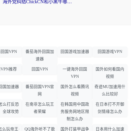
海外党纠结ChickCN和小黑牛哪个好？一篇帮你选对回国加速器的实用指南
回国VPN
番茄海外回国加
回国游戏加速器
回国游戏VPN
速器
VPN推荐
回国VPN
一键海外回国
国外如何看国内
VPN
视频
回国加速器
番茄回国VPN官
国外怎么看腾讯
奇迹MU加速用什
网
视频
么比较好
怎么打反恐
在南非怎么玩王
在韩国用中国政
在日本打不开御
：全球攻势
者荣耀
务服务网地区限
剑情缘怎么办
制怎么办
怎么玩帝王·
QQ海外听不了歌
国外打装甲战争
日本用什么加速