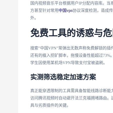
国内视频音乐平台根据用户IP分配内容库。当
方甚至针对常用
中国vpn
协议深度检测，造成传
外。
免费工具的诱惑与危
搜索"中国VPN"常弹出无数声称免费解锁的
还有的植入挖矿脚本，拖慢设备性能超过73%
学生因使用某机场VPN导致支付宝被盗刷。
实测筛选稳定加速方案
真正能穿透限制的工具需具备智能线路诊断能
访问腾讯视频时自动避开法兰克福拥堵路由。
具与劣质插件的关键。