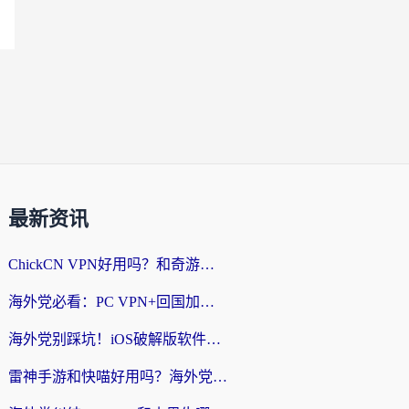
最新资讯
ChickCN VPN好用吗？和奇游手游VPN对比哪个回国效果更好？海外党亲测实用指南
海外党必看：PC VPN+回国加速器怎么选？无缝访问国内资源全攻略
海外党别踩坑！iOS破解版软件不可靠？教你选对回国加速器无缝看国内资源
雷神手游和快喵好用吗？海外党亲测5款回国加速器，附斧牛Bling对比+微信视频号解决办法