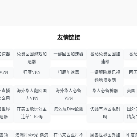
友情链接
加速器
免费回国游戏加
一键回国加速器
番茄免费回国加
番茄
速器
速器
VPN
归雁VPN
归雁加速器
一键解除腾讯视
回国
频地域限制
牙直播
海外华人翻回国
海外华人必备
华人必备神器
美国
怎么用
内VPN
VPN
兽世界
在美国能玩公主
怎么玩Dive欧服
优酷有地区限制
国外
速器
连结：Re吗
吗
精英
兽领
澳洲打sky光·遇怎
在马来西亚打不
魔兽世界国外加
印度