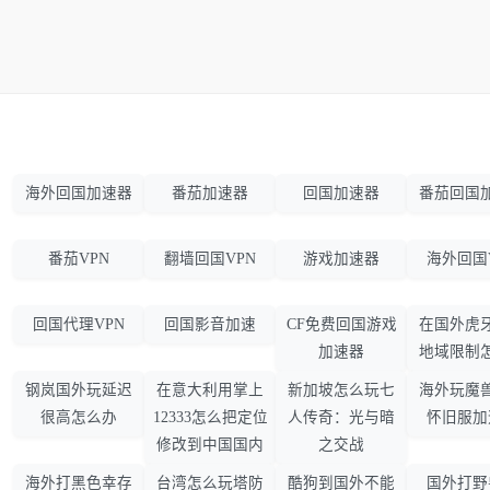
海外回国加速器
番茄加速器
回国加速器
番茄回国
番茄VPN
翻墙回国VPN
游戏加速器
海外回国
回国代理VPN
回国影音加速
CF免费回国游戏
在国外虎
加速器
地域限制
钢岚国外玩延迟
在意大利用掌上
新加坡怎么玩七
海外玩魔
很高怎么办
12333怎么把定位
人传奇：光与暗
怀旧服加
修改到中国国内
之交战
海外打黑色幸存
台湾怎么玩塔防
酷狗到国外不能
国外打野