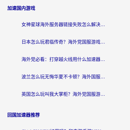
加速国内游戏
女神星球海外服务器链接失败怎么解决？海外党国服游戏加速避坑指南
日本怎么玩君临传奇？海外党国服游戏加速避坑指南（附菲律宾欧洲玩家实测）
海外党必看：打穿越火线用什么加速器？解决延迟卡顿，还能玩奇妙拼图世界和第五人格
波兰怎么玩无悔华夏不卡顿？海外国服游戏加速器终极指南（附征途2萤火突击解决方案）
英国怎么玩叫我大掌柜？海外党国服游戏加速避坑指南（附实测推荐）
回国加速器推荐