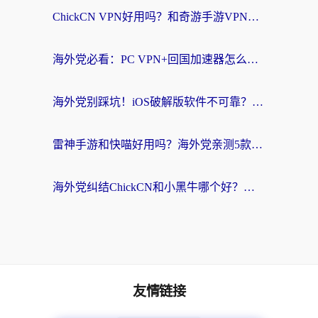
ChickCN VPN好用吗？和奇游手游VPN对比哪个回国效果更好？海外党亲测实用指南
海外党必看：PC VPN+回国加速器怎么选？无缝访问国内资源全攻略
海外党别踩坑！iOS破解版软件不可靠？教你选对回国加速器无缝看国内资源
雷神手游和快喵好用吗？海外党亲测5款回国加速器，附斧牛Bling对比+微信视频号解决办法
海外党纠结ChickCN和小黑牛哪个好？一篇帮你选对回国加速器的实用指南
友情链接