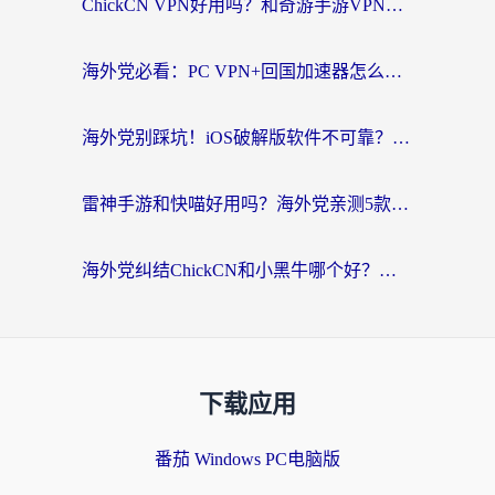
ChickCN VPN好用吗？和奇游手游VPN对比哪个回国效果更好？海外党亲测实用指南
海外党必看：PC VPN+回国加速器怎么选？无缝访问国内资源全攻略
海外党别踩坑！iOS破解版软件不可靠？教你选对回国加速器无缝看国内资源
雷神手游和快喵好用吗？海外党亲测5款回国加速器，附斧牛Bling对比+微信视频号解决办法
海外党纠结ChickCN和小黑牛哪个好？一篇帮你选对回国加速器的实用指南
下载应用
番茄 Windows PC电脑版