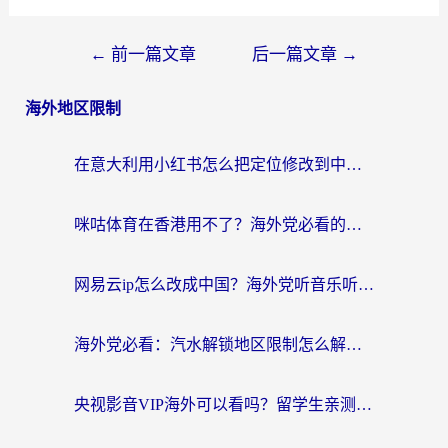
←
前一篇文章
后一篇文章
→
海外地区限制
在意大利用小红书怎么把定位修改到中国国内？3个实用技巧+1个靠谱工具帮你搞定
咪咕体育在香港用不了？海外党必看的回国加速器选择指南（附3个真实场景解决方案）
网易云ip怎么改成中国？海外党听音乐听书的无痛解决方案
海外党必看：汽水解锁地区限制怎么解除？3招解决国内影音&生活服务难题
央视影音VIP海外可以看吗？留学生亲测有效的回国加速器选择指南