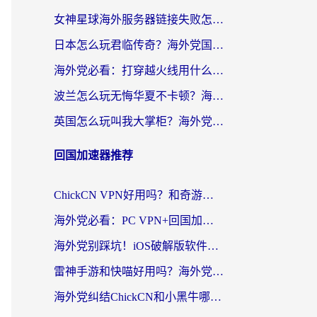
女神星球海外服务器链接失败怎么解决？海外党国服游戏加速避坑指南
日本怎么玩君临传奇？海外党国服游戏加速避坑指南（附菲律宾欧洲玩家实测）
海外党必看：打穿越火线用什么加速器？解决延迟卡顿，还能玩奇妙拼图世界和第五人格
波兰怎么玩无悔华夏不卡顿？海外国服游戏加速器终极指南（附征途2萤火突击解决方案）
英国怎么玩叫我大掌柜？海外党国服游戏加速避坑指南（附实测推荐）
回国加速器推荐
ChickCN VPN好用吗？和奇游手游VPN对比哪个回国效果更好？海外党亲测实用指南
海外党必看：PC VPN+回国加速器怎么选？无缝访问国内资源全攻略
海外党别踩坑！iOS破解版软件不可靠？教你选对回国加速器无缝看国内资源
雷神手游和快喵好用吗？海外党亲测5款回国加速器，附斧牛Bling对比+微信视频号解决办法
海外党纠结ChickCN和小黑牛哪个好？一篇帮你选对回国加速器的实用指南