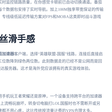
实时监控链路质量，在你感觉卡顿前已自动切换通道。番茄
个数据包安排了实时导航。加上100M独享带宽保证的传输
专线级低延迟传输方案对FPS和MOBA这类即时战斗游戏
丝滑手感
茄加速器
客户端，选择“英雄联盟-国服”线路，连接后直接启
从三位数降到绿色两位数。此刻数据走的已经不是公网而是回
内触达服务器。这才是海外党应该拥有的真实游戏体验。
用手机玩王者荣耀还是原神，一个设备支持跨平台的加速器
板上流畅玩崩坏，转身切电脑打LOL国服时也不需断开或另
速都不用心疼，这比传统按流量计费的VPN合理太多。