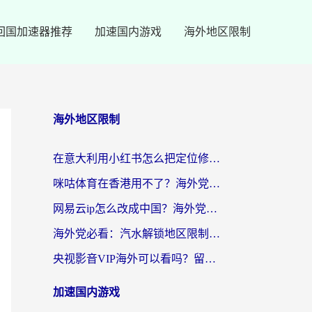
回国加速器推荐
加速国内游戏
海外地区限制
海外地区限制
在意大利用小红书怎么把定位修改到中国国内？3个实用技巧+1个靠谱工具帮你搞定
咪咕体育在香港用不了？海外党必看的回国加速器选择指南（附3个真实场景解决方案）
网易云ip怎么改成中国？海外党听音乐听书的无痛解决方案
海外党必看：汽水解锁地区限制怎么解除？3招解决国内影音&生活服务难题
央视影音VIP海外可以看吗？留学生亲测有效的回国加速器选择指南
加速国内游戏