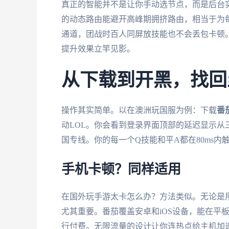
真正的智能并不是让你手动选节点，而是后台
的动态路由能避开高峰期拥挤路由，相当于为每
通道，团战时百人同屏放技能也不会丢包卡顿。
提升效果立竿见影。
从下载到开黑，找回
操作其实简单。以在澳洲玩国服为例：下载
番
动LOL。你会看到登录界面顶部的延迟显示
国专线。你的每一个Q技能和平A都在80ms
手机卡顿？同样适用
在国外玩手游太卡怎么办？方法类似。无论是
尤其重要。番茄覆盖安卓和iOS设备，能在平
行付费。无限流量的设计让你连热点给主机加