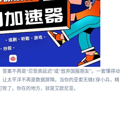
？答案不再是“忍受高延迟”或“放弃国服朋友”。一套懂得动
，让太平洋不再是数据屏障。当你的亚索无缝E穿小兵，精
打败了。你在的地方，就是艾欧尼亚。