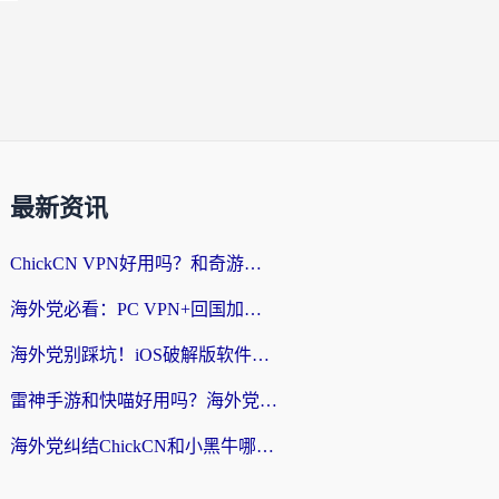
最新资讯
ChickCN VPN好用吗？和奇游手游VPN对比哪个回国效果更好？海外党亲测实用指南
海外党必看：PC VPN+回国加速器怎么选？无缝访问国内资源全攻略
海外党别踩坑！iOS破解版软件不可靠？教你选对回国加速器无缝看国内资源
雷神手游和快喵好用吗？海外党亲测5款回国加速器，附斧牛Bling对比+微信视频号解决办法
海外党纠结ChickCN和小黑牛哪个好？一篇帮你选对回国加速器的实用指南