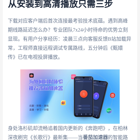
从安装到高清播放只需三步
下载对应客户端后首次连接最考验技术底蕴。遇到高峰
期线路延迟怎么办？专业团队7x24小时待命的优势立刻
显现。有用户分享经历：凌晨三点向客服反馈B站加载异
常，工程师直接远程调试专属路线，五分钟后《甄嬛
传》已在电视投屏播放。
身处洛杉矶却流畅追着国内更新的《奔跑吧》，在柏林
深夜刷完《长歌行》最新集——当
番茄加速器
的智能路