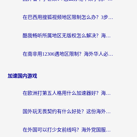
在巴西用搜狐视频地区限制怎么办？3步解决海外看国内剧的烦恼
酷我畅听所属地区无版权怎么解决？海外党必看的回国加速全攻略
在南非用12306遇地区限制？海外华人必看的回国加速全攻略（附B站芒果TV解锁技巧）
加速国内游戏
在欧洲打第五人格用什么加速器好？海外党亲测有效的国服游戏加速方案
国外玩无畏契约有什么好处？这份海外国服游戏加速指南帮你解决90%的卡顿问题
在外国可以打少女前线吗？海外党国服游戏畅玩终极指南（附避坑技巧）