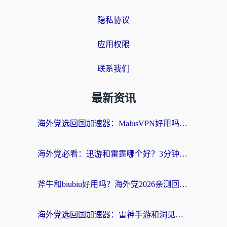
隐私协议
应用权限
联系我们
最新资讯
海外党选回国加速器：MalusVPN好用吗？和快帆VPN哪个好？附真实对比与避坑指南
海外党必看：迅游和雷霆哪个好？3分钟教你选对回国加速器，无缝刷国内剧玩手游
斧牛和biubiu好用吗？海外党2026亲测回国加速器指南，附番茄加速器深度体验
海外党选回国加速器：雷神手游和洞见哪个好？附iPhone免费VPN推荐及ChickCNUfunR实测