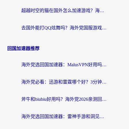
超越时空的猫在国外怎么加速游戏？海外玩家国服畅玩终极指南
去国外能打QQ炫舞吗？海外党国服游戏不卡顿的终极指南
回国加速器推荐
海外党选回国加速器：MalusVPN好用吗？和快帆VPN哪个好？附真实对比与避坑指南
海外党必看：迅游和雷霆哪个好？3分钟教你选对回国加速器，无缝刷国内剧玩手游
斧牛和biubiu好用吗？海外党2026亲测回国加速器指南，附番茄加速器深度体验
海外党选回国加速器：雷神手游和洞见哪个好？附iPhone免费VPN推荐及ChickCNUfunR实测