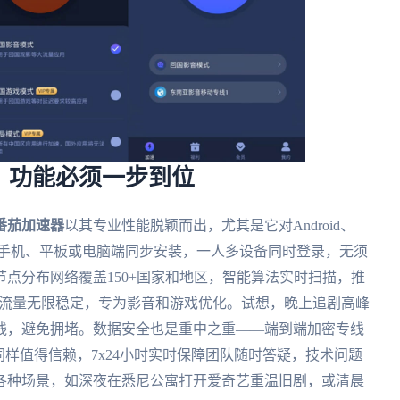
：功能必须一步到位
番茄加速器
以其专业性能脱颖而出，尤其是它对Android、
，让你在手机、平板或电脑端同步安装，一人多设备同时登录，无须
点分布网络覆盖150+国家和地区，智能算法实时扫描，推
，流量无限稳定，专为影音和游戏优化。试想，晚上追剧高峰
线，避免拥堵。数据安全也是重中之重——端到端加密专线
同样值得信赖，7x24小时实时保障团队随时答疑，技术问题
各种场景，如深夜在悉尼公寓打开爱奇艺重温旧剧，或清晨