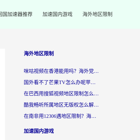
回国加速器推荐
加速国内游戏
海外地区限制
海外地区限制
咪咕视频在香港能用吗？海外党亲测有效的回国加速方案来了
国外看不了芒果TV怎么办呢苹果手机？海外党追剧游戏的全能解决方案
在巴西用搜狐视频地区限制怎么办？3步解决海外看国内剧的烦恼
酷我畅听所属地区无版权怎么解决？海外党必看的回国加速全攻略
在南非用12306遇地区限制？海外华人必看的回国加速全攻略（附B站芒果TV解锁技巧）
加速国内游戏