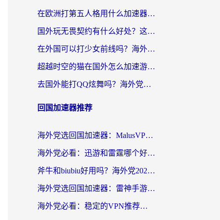
在欧洲打第五人格用什么加速器好？海外党亲测有效的国服游戏加速方案
国外玩无畏契约有什么好处？这份海外国服游戏加速指南帮你解决90%的卡顿问题
在外国可以打少女前线吗？海外党国服游戏畅玩终极指南（附避坑技巧）
超越时空的猫在国外怎么加速游戏？海外玩家国服畅玩终极指南
去国外能打QQ炫舞吗？海外党国服游戏不卡顿的终极指南
回国加速器推荐
海外党选回国加速器：MalusVPN好用吗？和快帆VPN哪个好？附真实对比与避坑指南
海外党必看：迅游和雷霆哪个好？3分钟教你选对回国加速器，无缝刷国内剧玩手游
斧牛和biubiu好用吗？海外党2026亲测回国加速器指南，附番茄加速器深度体验
海外党选回国加速器：雷神手游和洞见哪个好？附iPhone免费VPN推荐及ChickCNUfunR实测
海外党必看：稳定的VPN推荐及回国加速器选择全攻略——告别地域限制，轻松刷国内资源