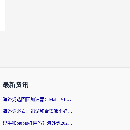
最新资讯
海外党选回国加速器：MalusVPN好用吗？和快帆VPN哪个好？附真实对比与避坑指南
海外党必看：迅游和雷霆哪个好？3分钟教你选对回国加速器，无缝刷国内剧玩手游
斧牛和biubiu好用吗？海外党2026亲测回国加速器指南，附番茄加速器深度体验