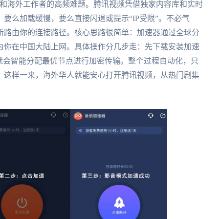
和海外工作者的高频难题。腾讯视频凭借独家内容库和实时
要么加载缓慢，要么直接闪退或提示“IP受限”。不必气
新路由你的连接路径。核心思路很简单：加速器通过全球分
为你在中国大陆上网。具体操作分几步走：先下载安装加速
就会智能分配最优节点进行加密传输。整个过程自动化，只
。这样一来，海外华人就能安心打开腾讯视频，从热门剧集