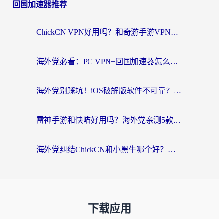
回国加速器推荐
ChickCN VPN好用吗？和奇游手游VPN对比哪个回国效果更好？海外党亲测实用指南
海外党必看：PC VPN+回国加速器怎么选？无缝访问国内资源全攻略
海外党别踩坑！iOS破解版软件不可靠？教你选对回国加速器无缝看国内资源
雷神手游和快喵好用吗？海外党亲测5款回国加速器，附斧牛Bling对比+微信视频号解决办法
海外党纠结ChickCN和小黑牛哪个好？一篇帮你选对回国加速器的实用指南
下载应用