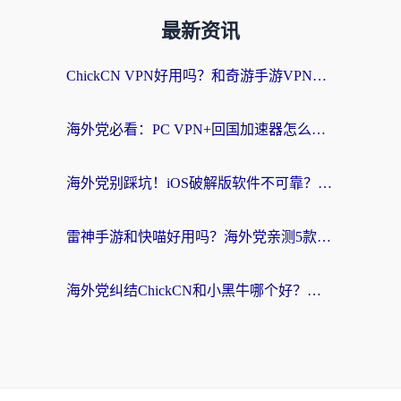
最新资讯
ChickCN VPN好用吗？和奇游手游VPN对比哪个回国效果更好？海外党亲测实用指南
海外党必看：PC VPN+回国加速器怎么选？无缝访问国内资源全攻略
海外党别踩坑！iOS破解版软件不可靠？教你选对回国加速器无缝看国内资源
雷神手游和快喵好用吗？海外党亲测5款回国加速器，附斧牛Bling对比+微信视频号解决办法
海外党纠结ChickCN和小黑牛哪个好？一篇帮你选对回国加速器的实用指南