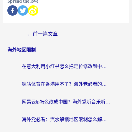
Spread the love
←
前一篇文章
海外地区限制
在意大利用小红书怎么把定位修改到中国国内？3个实用技巧+1个靠谱工具帮你搞定
咪咕体育在香港用不了？海外党必看的回国加速器选择指南（附3个真实场景解决方案）
网易云ip怎么改成中国？海外党听音乐听书的无痛解决方案
海外党必看：汽水解锁地区限制怎么解除？3招解决国内影音&生活服务难题