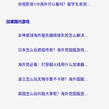
央视影音VIP海外可以看吗？留学生亲测有效的回国加速器选择指南
加速国内游戏
女神星球海外服务器链接失败怎么解决？海外党国服游戏加速避坑指南
日本怎么玩君临传奇？海外党国服游戏加速避坑指南（附菲律宾欧洲玩家实测）
海外党必看：打穿越火线用什么加速器？解决延迟卡顿，还能玩奇妙拼图世界和第五人格
波兰怎么玩无悔华夏不卡顿？海外国服游戏加速器终极指南（附征途2萤火突击解决方案）
英国怎么玩叫我大掌柜？海外党国服游戏加速避坑指南（附实测推荐）