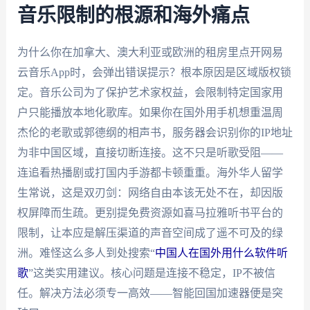
音乐限制的根源和海外痛点
为什么你在加拿大、澳大利亚或欧洲的租房里点开网易
云音乐App时，会弹出错误提示？根本原因是区域版权锁
定。音乐公司为了保护艺术家权益，会限制特定国家用
户只能播放本地化歌库。如果你在国外用手机想重温周
杰伦的老歌或郭德纲的相声书，服务器会识别你的IP地址
为非中国区域，直接切断连接。这不只是听歌受阻——
连追看热播剧或打国内手游都卡顿重重。海外华人留学
生常说，这是双刃剑：网络自由本该无处不在，却因版
权屏障而生疏。更别提免费资源如喜马拉雅听书平台的
限制，让本应是解压渠道的声音空间成了遥不可及的绿
洲。难怪这么多人到处搜索“
中国人在国外用什么软件听
歌
”这类实用建议。核心问题是连接不稳定，IP不被信
任。解决方法必须专一高效——智能回国加速器便是突