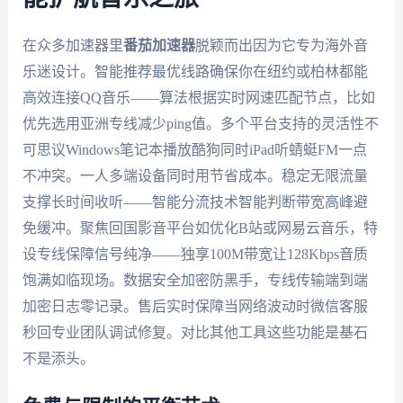
在众多加速器里
番茄加速器
脱颖而出因为它专为海外音
乐迷设计。智能推荐最优线路确保你在纽约或柏林都能
高效连接QQ音乐——算法根据实时网速匹配节点，比如
优先选用亚洲专线减少ping值。多个平台支持的灵活性不
可思议Windows笔记本播放酷狗同时iPad听蜻蜓FM一点
不冲突。一人多端设备同时用节省成本。稳定无限流量
支撑长时间收听——智能分流技术智能判断带宽高峰避
免缓冲。聚焦回国影音平台如优化B站或网易云音乐，特
设专线保障信号纯净——独享100M带宽让128Kbps音质
饱满如临现场。数据安全加密防黑手，专线传输端到端
加密日志零记录。售后实时保障当网络波动时微信客服
秒回专业团队调试修复。对比其他工具这些功能是基石
不是添头。