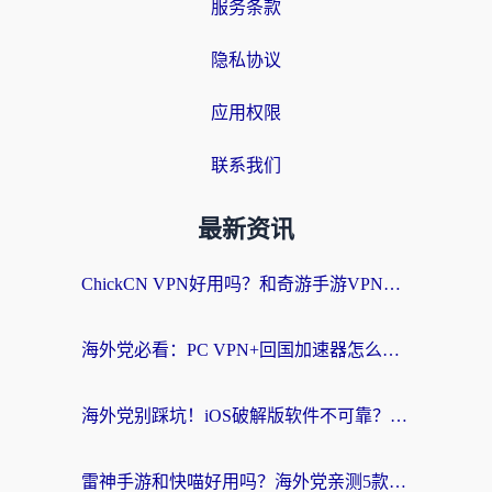
服务条款
隐私协议
应用权限
联系我们
最新资讯
ChickCN VPN好用吗？和奇游手游VPN对比哪个回国效果更好？海外党亲测实用指南
海外党必看：PC VPN+回国加速器怎么选？无缝访问国内资源全攻略
海外党别踩坑！iOS破解版软件不可靠？教你选对回国加速器无缝看国内资源
雷神手游和快喵好用吗？海外党亲测5款回国加速器，附斧牛Bling对比+微信视频号解决办法