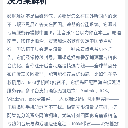
决方案解析
破解难题不是靠碰运气。关键是怎么在国外听国内的歌
不卡顿不黑屏？答案在回国加速器的智能系统。它通过
专属服务器模拟中国IP，让音乐平台以为你在本土。原理
简单，操作更顺滑：安装加速器软件设定中国节点就
行。但选错工具会浪费流量——别急着点免费VPN广
告，它们经常掉线封号。理想选择如
番茄加速器
专精影
音优化。当你注册后自动连接精选专线——全球节点分
布广覆盖美欧亚非，能智能推荐最优线路。比如你在洛
杉矶用Android手机听QQ音乐，它优先匹配西海岸低延迟
服务器。多平台支持确保无缝切换：Android、iOS、
Windows、mac全兼容，一人多端设备同时用超实用——
电脑追剧手机听歌互不干扰。稳定无限流量是基础，搭
配智能分流避免网速拥堵。尤其针对回国影音需求精选
专线如音乐与游戏加速通道独享100M带宽——流畅播放