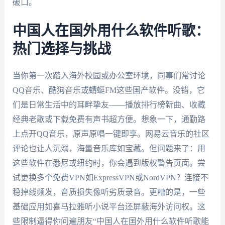
破口。
中国人在国外用什么软件听歌：
热门选择与挑战
当你第一次踏入海外校园或办公室环境，同事们常讨论
QQ音乐、酷狗音乐或蜻蜓FM这些国产软件。没错，它
们是日常生活中的耳畔挚友——播放排行榜新曲、收藏
经典老歌或下载免费有声书超方便。想象一下，通勤路
上点开QQ音乐，原声原唱一键即享。网易云音乐的社区
评论也让人沉溺，海量音乐库如宝藏。但问题来了：用
这些软件在悉尼或纽约时，你会遇到版权警告页面。尝
试更换多个免费VPN如ExpressVPN或NordVPN？连接不
稳掉线频发，音质损失像听劣质录音。更糟的是，一些
基础应用如喜马拉雅听小说平台还屏蔽海外访问权。这
些限制逼得你问遍朋友“中国人在国外用什么软件听歌能