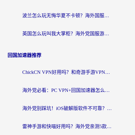
波兰怎么玩无悔华夏不卡顿？海外国服游戏加速器终极指南（附征途2萤火突击解决方案）
英国怎么玩叫我大掌柜？海外党国服游戏加速避坑指南（附实测推荐）
回国加速器推荐
ChickCN VPN好用吗？和奇游手游VPN对比哪个回国效果更好？海外党亲测实用指南
海外党必看：PC VPN+回国加速器怎么选？无缝访问国内资源全攻略
海外党别踩坑！iOS破解版软件不可靠？教你选对回国加速器无缝看国内资源
雷神手游和快喵好用吗？海外党亲测5款回国加速器，附斧牛Bling对比+微信视频号解决办法