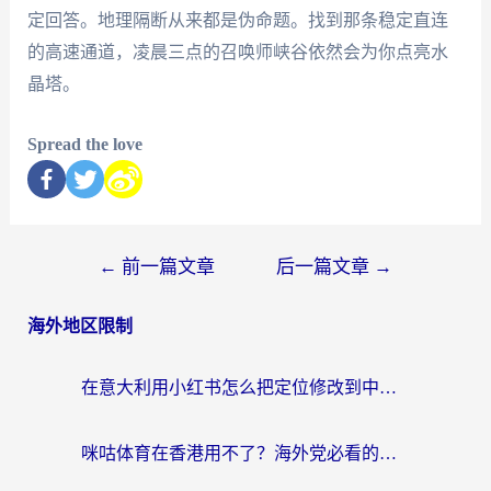
定回答。地理隔断从来都是伪命题。找到那条稳定直连
的高速通道，凌晨三点的召唤师峡谷依然会为你点亮水
晶塔。
Spread the love
←
前一篇文章
后一篇文章
→
海外地区限制
在意大利用小红书怎么把定位修改到中国国内？3个实用技巧+1个靠谱工具帮你搞定
咪咕体育在香港用不了？海外党必看的回国加速器选择指南（附3个真实场景解决方案）