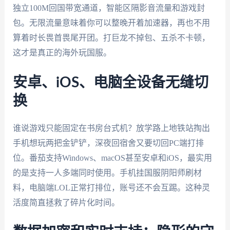
独立100M回国带宽通道，智能区隔影音流量和游戏封
包。无限流量意味着你可以整晚开着加速器，再也不用
算着时长畏首畏尾开团。打巨龙不掉包、五杀不卡顿，
这才是真正的海外玩国服。
安卓、iOS、电脑全设备无缝切
换
谁说游戏只能固定在书房台式机？放学路上地铁站掏出
手机想玩两把金铲铲，深夜回宿舍又要切回PC端打排
位。番茄支持Windows、macOS甚至安卓和iOS，最实用
的是支持一人多端同时使用。手机挂国服阴阳师刷材
料，电脑端LOL正常打排位，账号还不会互踢。这种灵
活度简直拯救了碎片化时间。