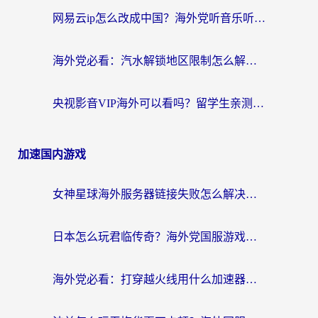
网易云ip怎么改成中国？海外党听音乐听书的无痛解决方案
海外党必看：汽水解锁地区限制怎么解除？3招解决国内影音&生活服务难题
央视影音VIP海外可以看吗？留学生亲测有效的回国加速器选择指南
加速国内游戏
女神星球海外服务器链接失败怎么解决？海外党国服游戏加速避坑指南
日本怎么玩君临传奇？海外党国服游戏加速避坑指南（附菲律宾欧洲玩家实测）
海外党必看：打穿越火线用什么加速器？解决延迟卡顿，还能玩奇妙拼图世界和第五人格