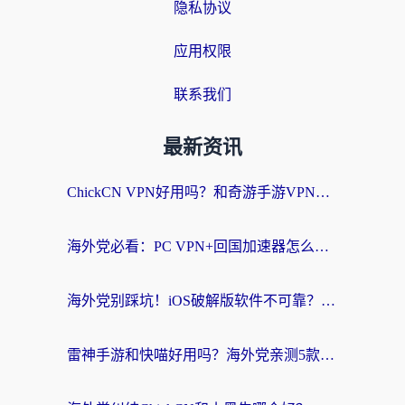
隐私协议
应用权限
联系我们
最新资讯
ChickCN VPN好用吗？和奇游手游VPN对比哪个回国效果更好？海外党亲测实用指南
海外党必看：PC VPN+回国加速器怎么选？无缝访问国内资源全攻略
海外党别踩坑！iOS破解版软件不可靠？教你选对回国加速器无缝看国内资源
雷神手游和快喵好用吗？海外党亲测5款回国加速器，附斧牛Bling对比+微信视频号解决办法