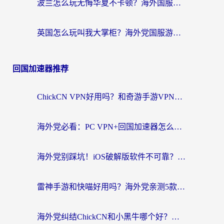
波兰怎么玩无悔华夏不卡顿？海外国服游戏加速器终极指南（附征途2萤火突击解决方案）
英国怎么玩叫我大掌柜？海外党国服游戏加速避坑指南（附实测推荐）
回国加速器推荐
ChickCN VPN好用吗？和奇游手游VPN对比哪个回国效果更好？海外党亲测实用指南
海外党必看：PC VPN+回国加速器怎么选？无缝访问国内资源全攻略
海外党别踩坑！iOS破解版软件不可靠？教你选对回国加速器无缝看国内资源
雷神手游和快喵好用吗？海外党亲测5款回国加速器，附斧牛Bling对比+微信视频号解决办法
海外党纠结ChickCN和小黑牛哪个好？一篇帮你选对回国加速器的实用指南