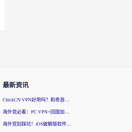
最新资讯
ChickCN VPN好用吗？和奇游手游VPN对比哪个回国效果更好？海外党亲测实用指南
海外党必看：PC VPN+回国加速器怎么选？无缝访问国内资源全攻略
海外党别踩坑！iOS破解版软件不可靠？教你选对回国加速器无缝看国内资源