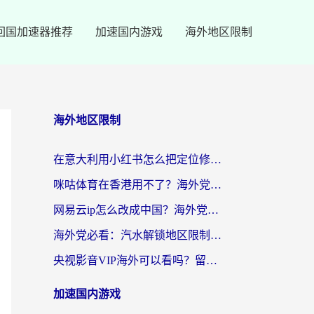
回国加速器推荐
加速国内游戏
海外地区限制
海外地区限制
在意大利用小红书怎么把定位修改到中国国内？3个实用技巧+1个靠谱工具帮你搞定
咪咕体育在香港用不了？海外党必看的回国加速器选择指南（附3个真实场景解决方案）
网易云ip怎么改成中国？海外党听音乐听书的无痛解决方案
海外党必看：汽水解锁地区限制怎么解除？3招解决国内影音&生活服务难题
央视影音VIP海外可以看吗？留学生亲测有效的回国加速器选择指南
加速国内游戏