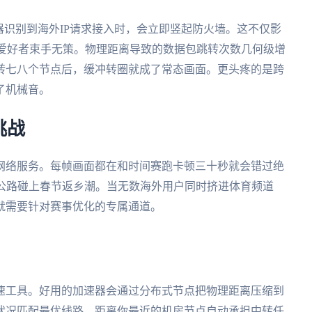
器识别到海外IP请求接入时，会立即竖起防火墙。这不仅影
A爱好者束手无策。物理距离导致的数据包跳转次数几何级增
转七八个节点后，缓冲转圈就成了常态画面。更头疼的是跨
了机械音。
挑战
网络服务。每帧画面都在和时间赛跑卡顿三十秒就会错过绝
速公路碰上春节返乡潮。当无数海外用户同时挤进体育频道
就需要针对赛事优化的专属通道。
速工具。好用的加速器会通过分布式节点把物理距离压缩到
状况匹配最优线路。距离你最近的机房节点自动承担中转任