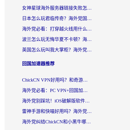
女神星球海外服务器链接失败怎么解决？海外党国服游戏加速避坑指南
日本怎么玩君临传奇？海外党国服游戏加速避坑指南（附菲律宾欧洲玩家实测）
海外党必看：打穿越火线用什么加速器？解决延迟卡顿，还能玩奇妙拼图世界和第五人格
波兰怎么玩无悔华夏不卡顿？海外国服游戏加速器终极指南（附征途2萤火突击解决方案）
英国怎么玩叫我大掌柜？海外党国服游戏加速避坑指南（附实测推荐）
回国加速器推荐
ChickCN VPN好用吗？和奇游手游VPN对比哪个回国效果更好？海外党亲测实用指南
海外党必看：PC VPN+回国加速器怎么选？无缝访问国内资源全攻略
海外党别踩坑！iOS破解版软件不可靠？教你选对回国加速器无缝看国内资源
雷神手游和快喵好用吗？海外党亲测5款回国加速器，附斧牛Bling对比+微信视频号解决办法
海外党纠结ChickCN和小黑牛哪个好？一篇帮你选对回国加速器的实用指南