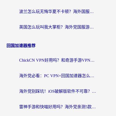
波兰怎么玩无悔华夏不卡顿？海外国服游戏加速器终极指南（附征途2萤火突击解决方案）
英国怎么玩叫我大掌柜？海外党国服游戏加速避坑指南（附实测推荐）
回国加速器推荐
ChickCN VPN好用吗？和奇游手游VPN对比哪个回国效果更好？海外党亲测实用指南
海外党必看：PC VPN+回国加速器怎么选？无缝访问国内资源全攻略
海外党别踩坑！iOS破解版软件不可靠？教你选对回国加速器无缝看国内资源
雷神手游和快喵好用吗？海外党亲测5款回国加速器，附斧牛Bling对比+微信视频号解决办法