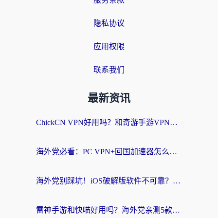
隐私协议
应用权限
联系我们
最新资讯
ChickCN VPN好用吗？和奇游手游VPN对比哪个回国效果更好？海外党亲测实用指南
海外党必看：PC VPN+回国加速器怎么选？无缝访问国内资源全攻略
海外党别踩坑！iOS破解版软件不可靠？教你选对回国加速器无缝看国内资源
雷神手游和快喵好用吗？海外党亲测5款回国加速器，附斧牛Bling对比+微信视频号解决办法