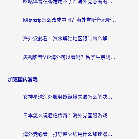
咪咕体育在香港用不了？海外党必看的回国加速器选择指南（附3个真实场景解决方案）
网易云ip怎么改成中国？海外党听音乐听书的无痛解决方案
海外党必看：汽水解锁地区限制怎么解除？3招解决国内影音&生活服务难题
央视影音VIP海外可以看吗？留学生亲测有效的回国加速器选择指南
加速国内游戏
女神星球海外服务器链接失败怎么解决？海外党国服游戏加速避坑指南
日本怎么玩君临传奇？海外党国服游戏加速避坑指南（附菲律宾欧洲玩家实测）
海外党必看：打穿越火线用什么加速器？解决延迟卡顿，还能玩奇妙拼图世界和第五人格