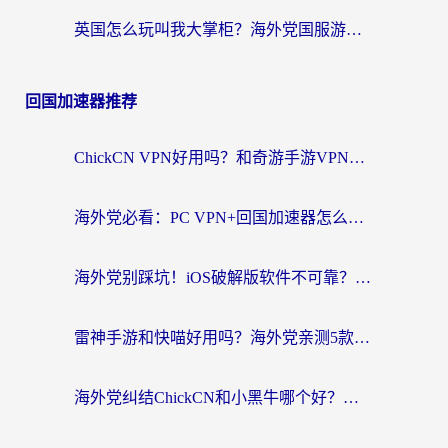
英国怎么玩叫我大掌柜？海外党国服游戏加速避坑指南（附实测推荐）
回国加速器推荐
ChickCN VPN好用吗？和奇游手游VPN对比哪个回国效果更好？海外党亲测实用指南
海外党必看：PC VPN+回国加速器怎么选？无缝访问国内资源全攻略
海外党别踩坑！iOS破解版软件不可靠？教你选对回国加速器无缝看国内资源
雷神手游和快喵好用吗？海外党亲测5款回国加速器，附斧牛Bling对比+微信视频号解决办法
海外党纠结ChickCN和小黑牛哪个好？一篇帮你选对回国加速器的实用指南