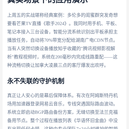
真实场景下的应用演示
上周五的实战堪称经典案例：多伦多的闺蜜群突发奇想
要看芒果TV直播《歌手2024》。我同时用手机、平板、
笔记本接入三台设备，智能分流系统识别出平板承担主
播放任务，自动将70%带宽分配给湖南广电CDN节点。
当有人突然切换设备播放知乎收藏的"腾讯视频影视解
析"教程视频时，系统在200毫秒内完成线路重配——这
种流畅切换让加拿大凌晨三点的客厅爆发出欢呼。
永不失联的守护机制
真正让人安心的是幕后保障体系。有次在阿姆斯特丹机
场用加速器登录网易云音乐，专线突遇国际路由波动。
系统立即启动BGP路由备份方案，无缝切换至法兰克福
备用节点。整个过程在播放列表《华语怀旧金曲》中没
有出现任何卡顿。这种由专业团队7×24小时维护的智能