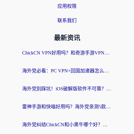
应用权限
联系我们
最新资讯
ChickCN VPN好用吗？和奇游手游VPN对比哪个回国效果更好？海外党亲测实用指南
海外党必看：PC VPN+回国加速器怎么选？无缝访问国内资源全攻略
海外党别踩坑！iOS破解版软件不可靠？教你选对回国加速器无缝看国内资源
雷神手游和快喵好用吗？海外党亲测5款回国加速器，附斧牛Bling对比+微信视频号解决办法
海外党纠结ChickCN和小黑牛哪个好？一篇帮你选对回国加速器的实用指南