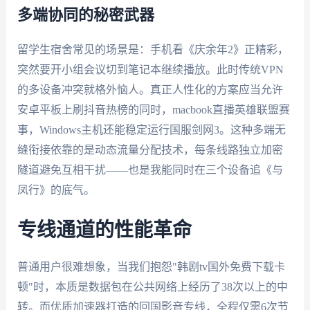
多端协同的秘密武器
留学生宿舍常见的场景是：手机看《庆余年2》正精彩，
突然要开小组会议切到笔记本继续播放。此时传统VPN
的多设备冲突就格外恼人。真正人性化的方案应当允许
安卓平板上刷抖音热榜的同时，macbook直播英雄联盟赛
事，Windows主机还能稳定运行国服剑网3。这种多端无
缝衔接依靠的是动态流量分配技术，每条线路独立加密
隧道避免互相干扰——也是我能同时在三个设备追《与
凤行》的底气。
专线通道的性能革命
普通用户很难想象，当我们抱怨"韩剧tv国外免费下载卡
顿"时，本质是数据包在公共网络上经历了38次以上的中
转。而优质加速器打造的回国影音专线，全程仅需6次节