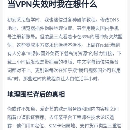
当VPN失效时我在想什么
初到悉尼留学时，我也迷信过各种破解教程。修改DNS
地址、浏览器插件伪装地理位置、甚至用朋友国内手机
号注册新账号。但凌晨三点看着卡在89%的缓冲条突然醒
悟：这些零成本方案永远治标不治本。上周在reddit看到
有人分享"韩剧tv国外免费下载高清资源"的磁力链接，下
载三小时后发现是带病毒的枪版，中文字幕错位得连台
词都对不上。更别说每次在知乎搜"腾讯视频国外可以用
吗"时，那些过时的教程总让人白忙活半小时。
地理围栏背后的真相
你或许不知道，爱奇艺的欧洲服务器和国内内容库之间
隔着12道验证程序。去年某平台工程师在技术论坛透
露：他们用IP定位、SIM卡归属地、支付货币类型三重验