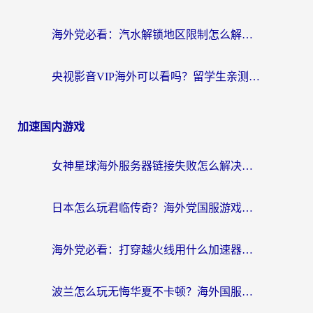
海外党必看：汽水解锁地区限制怎么解除？3招解决国内影音&生活服务难题
央视影音VIP海外可以看吗？留学生亲测有效的回国加速器选择指南
加速国内游戏
女神星球海外服务器链接失败怎么解决？海外党国服游戏加速避坑指南
日本怎么玩君临传奇？海外党国服游戏加速避坑指南（附菲律宾欧洲玩家实测）
海外党必看：打穿越火线用什么加速器？解决延迟卡顿，还能玩奇妙拼图世界和第五人格
波兰怎么玩无悔华夏不卡顿？海外国服游戏加速器终极指南（附征途2萤火突击解决方案）