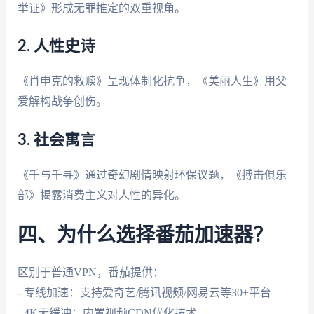
举证》形成无罪推定的双重视角。
2. 人性史诗
《肖申克的救赎》呈现体制化抗争，《美丽人生》用父
爱解构战争创伤。
3. 社会寓言
《千与千寻》通过奇幻剧情映射环保议题，《搏击俱乐
部》揭露消费主义对人性的异化。
四、为什么选择番茄加速器？
区别于普通VPN，番茄提供：
- 专线加速：支持爱奇艺/腾讯视频/网易云等30+平台
- 4K无缓冲：内置视频CDN优化技术