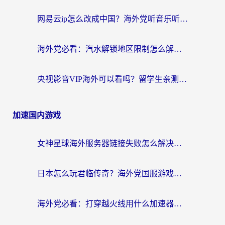
网易云ip怎么改成中国？海外党听音乐听书的无痛解决方案
海外党必看：汽水解锁地区限制怎么解除？3招解决国内影音&生活服务难题
央视影音VIP海外可以看吗？留学生亲测有效的回国加速器选择指南
加速国内游戏
女神星球海外服务器链接失败怎么解决？海外党国服游戏加速避坑指南
日本怎么玩君临传奇？海外党国服游戏加速避坑指南（附菲律宾欧洲玩家实测）
海外党必看：打穿越火线用什么加速器？解决延迟卡顿，还能玩奇妙拼图世界和第五人格