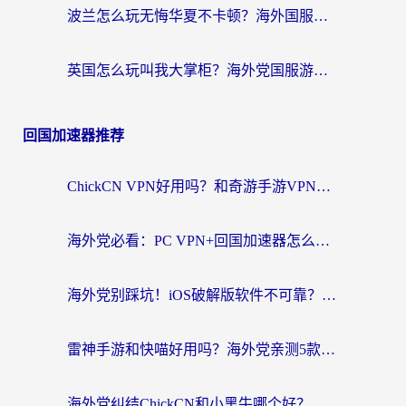
波兰怎么玩无悔华夏不卡顿？海外国服游戏加速器终极指南（附征途2萤火突击解决方案）
英国怎么玩叫我大掌柜？海外党国服游戏加速避坑指南（附实测推荐）
回国加速器推荐
ChickCN VPN好用吗？和奇游手游VPN对比哪个回国效果更好？海外党亲测实用指南
海外党必看：PC VPN+回国加速器怎么选？无缝访问国内资源全攻略
海外党别踩坑！iOS破解版软件不可靠？教你选对回国加速器无缝看国内资源
雷神手游和快喵好用吗？海外党亲测5款回国加速器，附斧牛Bling对比+微信视频号解决办法
海外党纠结ChickCN和小黑牛哪个好？一篇帮你选对回国加速器的实用指南