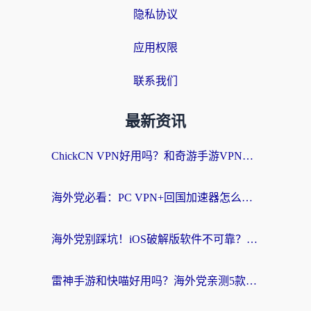
隐私协议
应用权限
联系我们
最新资讯
ChickCN VPN好用吗？和奇游手游VPN对比哪个回国效果更好？海外党亲测实用指南
海外党必看：PC VPN+回国加速器怎么选？无缝访问国内资源全攻略
海外党别踩坑！iOS破解版软件不可靠？教你选对回国加速器无缝看国内资源
雷神手游和快喵好用吗？海外党亲测5款回国加速器，附斧牛Bling对比+微信视频号解决办法