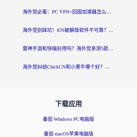
海外党必看：PC VPN+回国加速器怎么选？无缝访问国内资源全攻略
海外党别踩坑！iOS破解版软件不可靠？教你选对回国加速器无缝看国内资源
雷神手游和快喵好用吗？海外党亲测5款回国加速器，附斧牛Bling对比+微信视频号解决办法
海外党纠结ChickCN和小黑牛哪个好？一篇帮你选对回国加速器的实用指南
下载应用
番茄 Windows PC电脑版
番茄 macOS苹果电脑版