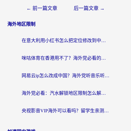
←
前一篇文章
后一篇文章
→
海外地区限制
在意大利用小红书怎么把定位修改到中国国内？3个实用技巧+1个靠谱工具帮你搞定
咪咕体育在香港用不了？海外党必看的回国加速器选择指南（附3个真实场景解决方案）
网易云ip怎么改成中国？海外党听音乐听书的无痛解决方案
海外党必看：汽水解锁地区限制怎么解除？3招解决国内影音&生活服务难题
央视影音VIP海外可以看吗？留学生亲测有效的回国加速器选择指南