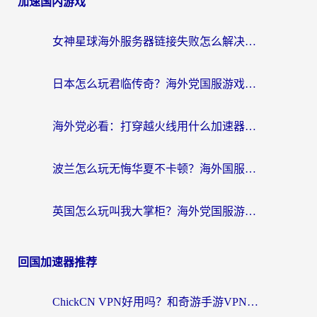
加速国内游戏
女神星球海外服务器链接失败怎么解决？海外党国服游戏加速避坑指南
日本怎么玩君临传奇？海外党国服游戏加速避坑指南（附菲律宾欧洲玩家实测）
海外党必看：打穿越火线用什么加速器？解决延迟卡顿，还能玩奇妙拼图世界和第五人格
波兰怎么玩无悔华夏不卡顿？海外国服游戏加速器终极指南（附征途2萤火突击解决方案）
英国怎么玩叫我大掌柜？海外党国服游戏加速避坑指南（附实测推荐）
回国加速器推荐
ChickCN VPN好用吗？和奇游手游VPN对比哪个回国效果更好？海外党亲测实用指南