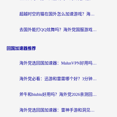
超越时空的猫在国外怎么加速游戏？海外玩家国服畅玩终极指南
去国外能打QQ炫舞吗？海外党国服游戏不卡顿的终极指南
回国加速器推荐
海外党选回国加速器：MalusVPN好用吗？和快帆VPN哪个好？附真实对比与避坑指南
海外党必看：迅游和雷霆哪个好？3分钟教你选对回国加速器，无缝刷国内剧玩手游
斧牛和biubiu好用吗？海外党2026亲测回国加速器指南，附番茄加速器深度体验
海外党选回国加速器：雷神手游和洞见哪个好？附iPhone免费VPN推荐及ChickCNUfunR实测