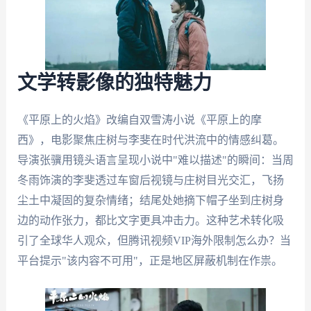
文学转影像的独特魅力
《平原上的火焰》改编自双雪涛小说《平原上的摩
西》，电影聚焦庄树与李斐在时代洪流中的情感纠葛。
导演张骥用镜头语言呈现小说中"难以描述"的瞬间：当周
冬雨饰演的李斐透过车窗后视镜与庄树目光交汇，飞扬
尘土中凝固的复杂情绪；结尾处她摘下帽子坐到庄树身
边的动作张力，都比文字更具冲击力。这种艺术转化吸
引了全球华人观众，但腾讯视频VIP海外限制怎么办？当
平台提示"该内容不可用"，正是地区屏蔽机制在作祟。