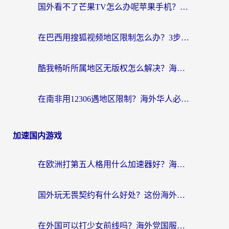
国外看不了芒果TV怎么办呢苹果手机？海外党追剧游戏的全能解决方案
在巴西用搜狐视频地区限制怎么办？3步解决海外看国内剧的烦恼
酷我畅听所属地区无版权怎么解决？海外党必看的回国加速全攻略
在南非用12306遇地区限制？海外华人必看的回国加速全攻略（附B站芒果TV解锁技巧）
加速国内游戏
在欧洲打第五人格用什么加速器好？海外党亲测有效的国服游戏加速方案
国外玩无畏契约有什么好处？这份海外国服游戏加速指南帮你解决90%的卡顿问题
在外国可以打少女前线吗？海外党国服游戏畅玩终极指南（附避坑技巧）