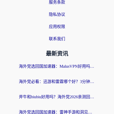
服务条款
隐私协议
应用权限
联系我们
最新资讯
海外党选回国加速器：MalusVPN好用吗？和快帆VPN哪个好？附真实对比与避坑指南
海外党必看：迅游和雷霆哪个好？3分钟教你选对回国加速器，无缝刷国内剧玩手游
斧牛和biubiu好用吗？海外党2026亲测回国加速器指南，附番茄加速器深度体验
海外党选回国加速器：雷神手游和洞见哪个好？附iPhone免费VPN推荐及ChickCNUfunR实测