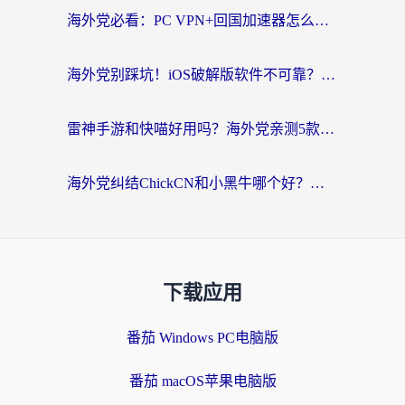
海外党必看：PC VPN+回国加速器怎么选？无缝访问国内资源全攻略
海外党别踩坑！iOS破解版软件不可靠？教你选对回国加速器无缝看国内资源
雷神手游和快喵好用吗？海外党亲测5款回国加速器，附斧牛Bling对比+微信视频号解决办法
海外党纠结ChickCN和小黑牛哪个好？一篇帮你选对回国加速器的实用指南
下载应用
番茄 Windows PC电脑版
番茄 macOS苹果电脑版