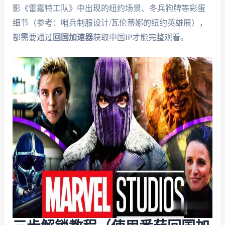
影《雷霆特工队》中出现的纽约场景、冬兵狗牌等彩蛋
细节（参考：哨兵制服设计/瓦伦蒂娜的纽约英雄展），
都需要通过
回国加速器
获取中国IP才能完整观看。