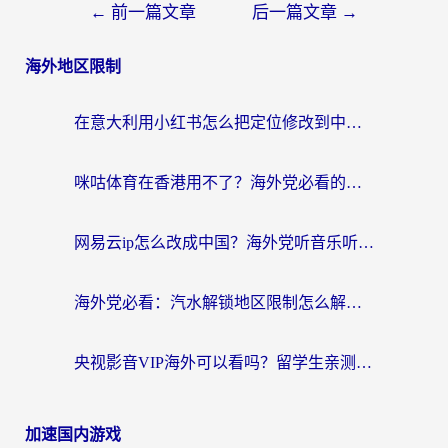
←
前一篇文章
后一篇文章
→
海外地区限制
在意大利用小红书怎么把定位修改到中国国内？3个实用技巧+1个靠谱工具帮你搞定
咪咕体育在香港用不了？海外党必看的回国加速器选择指南（附3个真实场景解决方案）
网易云ip怎么改成中国？海外党听音乐听书的无痛解决方案
海外党必看：汽水解锁地区限制怎么解除？3招解决国内影音&生活服务难题
央视影音VIP海外可以看吗？留学生亲测有效的回国加速器选择指南
加速国内游戏