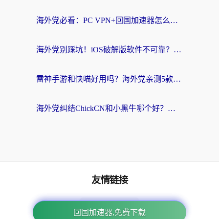
海外党必看：PC VPN+回国加速器怎么选？无缝访问国内资源全攻略
海外党别踩坑！iOS破解版软件不可靠？教你选对回国加速器无缝看国内资源
雷神手游和快喵好用吗？海外党亲测5款回国加速器，附斧牛Bling对比+微信视频号解决办法
海外党纠结ChickCN和小黑牛哪个好？一篇帮你选对回国加速器的实用指南
友情链接
海外回国加速器
下载App免费加速回国
回国加速器,免费下载