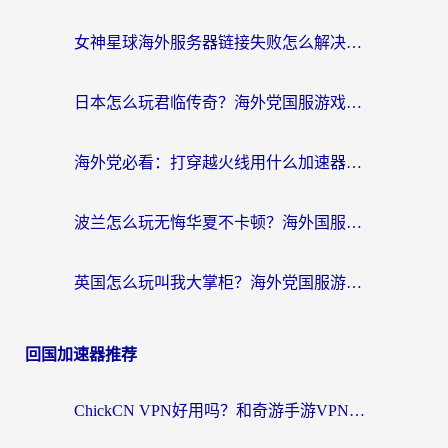
女神星球海外服务器链接失败怎么解决？海外党国服游戏加速避坑指南
日本怎么玩君临传奇？海外党国服游戏加速避坑指南（附菲律宾欧洲玩家实测）
海外党必看：打穿越火线用什么加速器？解决延迟卡顿，还能玩奇妙拼图世界和第五人格
波兰怎么玩无悔华夏不卡顿？海外国服游戏加速器终极指南（附征途2萤火突击解决方案）
英国怎么玩叫我大掌柜？海外党国服游戏加速避坑指南（附实测推荐）
回国加速器推荐
ChickCN VPN好用吗？和奇游手游VPN对比哪个回国效果更好？海外党亲测实用指南