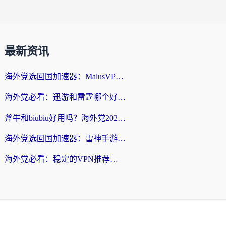
最新资讯
海外党选回国加速器：MalusVPN好用吗？和快帆VPN哪个好？附真实对比与避坑指南
海外党必看：迅游和雷霆哪个好？3分钟教你选对回国加速器，无缝刷国内剧玩手游
斧牛和biubiu好用吗？海外党2026亲测回国加速器指南，附番茄加速器深度体验
海外党选回国加速器：雷神手游和洞见哪个好？附iPhone免费VPN推荐及ChickCNUfunR实测
海外党必看：稳定的VPN推荐及回国加速器选择全攻略——告别地域限制，轻松刷国内资源