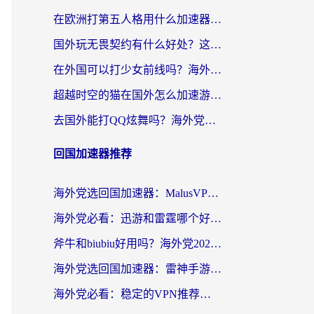
在欧洲打第五人格用什么加速器好？海外党亲测有效的国服游戏加速方案
国外玩无畏契约有什么好处？这份海外国服游戏加速指南帮你解决90%的卡顿问题
在外国可以打少女前线吗？海外党国服游戏畅玩终极指南（附避坑技巧）
超越时空的猫在国外怎么加速游戏？海外玩家国服畅玩终极指南
去国外能打QQ炫舞吗？海外党国服游戏不卡顿的终极指南
回国加速器推荐
海外党选回国加速器：MalusVPN好用吗？和快帆VPN哪个好？附真实对比与避坑指南
海外党必看：迅游和雷霆哪个好？3分钟教你选对回国加速器，无缝刷国内剧玩手游
斧牛和biubiu好用吗？海外党2026亲测回国加速器指南，附番茄加速器深度体验
海外党选回国加速器：雷神手游和洞见哪个好？附iPhone免费VPN推荐及ChickCNUfunR实测
海外党必看：稳定的VPN推荐及回国加速器选择全攻略——告别地域限制，轻松刷国内资源