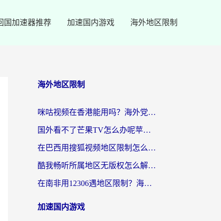
回国加速器推荐
加速国内游戏
海外地区限制
海外地区限制
咪咕视频在香港能用吗？海外党亲测有效的回国加速方案来了
国外看不了芒果TV怎么办呢苹果手机？海外党追剧游戏的全能解决方案
在巴西用搜狐视频地区限制怎么办？3步解决海外看国内剧的烦恼
酷我畅听所属地区无版权怎么解决？海外党必看的回国加速全攻略
在南非用12306遇地区限制？海外华人必看的回国加速全攻略（附B站芒果TV解锁技巧）
加速国内游戏