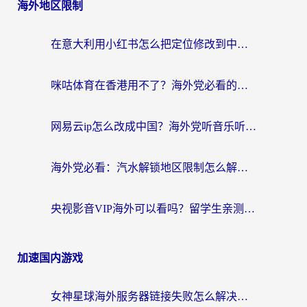
海外地区限制
在意大利用小红书怎么把定位修改到中国国内？3个实用技巧+1个靠谱工具帮你搞定
咪咕体育在香港用不了？海外党必看的回国加速器选择指南（附3个真实场景解决方案）
网易云ip怎么改成中国？海外党听音乐听书的无痛解决方案
海外党必看：汽水解锁地区限制怎么解除？3招解决国内影音&生活服务难题
央视影音VIP海外可以看吗？留学生亲测有效的回国加速器选择指南
加速国内游戏
女神星球海外服务器链接失败怎么解决？海外党国服游戏加速避坑指南