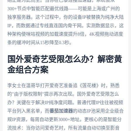
络正是为此而生。当你在巴黎连接加速器，系统会从
300+节点中智能匹配最优线路——可能是上海或广州的
独享服务器。这个过程中，你的设备IP被替换为纯净大陆
IP，而数据通过专线直连国内骨干网。实测数据显示，这
种架构使咪咕视频的加载速度提升8倍，4K视频拖动进度
条的缓冲时间从15秒降至0.3秒。
国外爱奇艺受限怎么办？解密黄
金组合方案
李女士在温哥华打开爱奇艺准备追《莲花楼》时，熟悉
的"由于版权限制"提示再次出现。国外爱奇艺受限怎么
办？关键在于解决IP纯净度问题。普通代理IP往往被视频
平台列入黑名单，而
番茄加速器
的动态IP池采用企业级合
规IP资源，每周自动更新3000+地址。更核心的是智能分
流技术：当你访问爱奇艺时，所有流量自动切换至影音