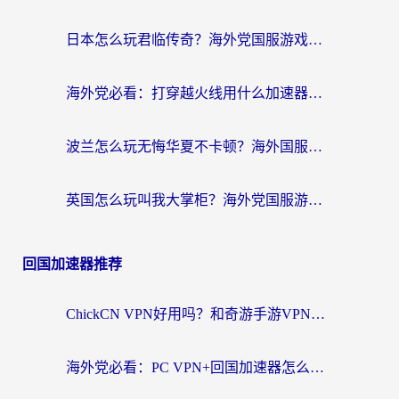
日本怎么玩君临传奇？海外党国服游戏加速避坑指南（附菲律宾欧洲玩家实测）
海外党必看：打穿越火线用什么加速器？解决延迟卡顿，还能玩奇妙拼图世界和第五人格
波兰怎么玩无悔华夏不卡顿？海外国服游戏加速器终极指南（附征途2萤火突击解决方案）
英国怎么玩叫我大掌柜？海外党国服游戏加速避坑指南（附实测推荐）
回国加速器推荐
ChickCN VPN好用吗？和奇游手游VPN对比哪个回国效果更好？海外党亲测实用指南
海外党必看：PC VPN+回国加速器怎么选？无缝访问国内资源全攻略