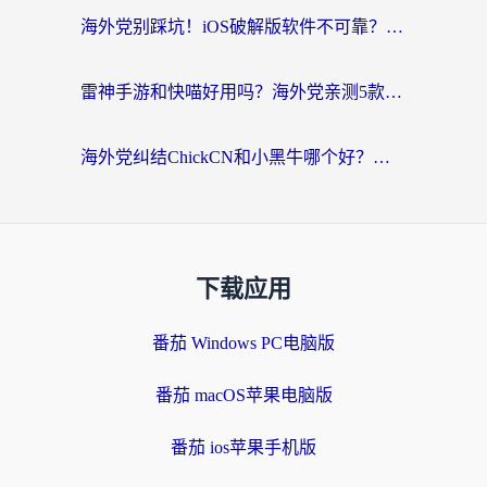
海外党别踩坑！iOS破解版软件不可靠？教你选对回国加速器无缝看国内资源
雷神手游和快喵好用吗？海外党亲测5款回国加速器，附斧牛Bling对比+微信视频号解决办法
海外党纠结ChickCN和小黑牛哪个好？一篇帮你选对回国加速器的实用指南
下载应用
番茄 Windows PC电脑版
番茄 macOS苹果电脑版
番茄 ios苹果手机版